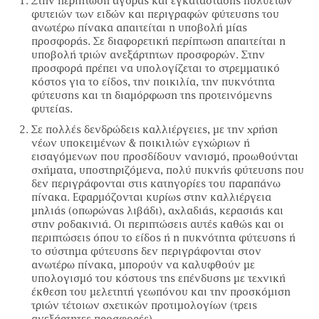
Στην περίπτωση αγοράς και εγκατάστασης πολυετών
φυτειών των ειδών και περιγραφών φύτευσης του
ανωτέρω πίνακα απαιτείται η υποβολή μίας
προσφοράς. Σε διαφορετική περίπτωση απαιτείται η
υποβολή τριών ανεξάρτητων προσφορών. Στην
προσφορά πρέπει να υπολογίζεται το στρεμματικό
κόστος για το είδος, την ποικιλία, την πυκνότητα
φύτευσης και τη διαμόρφωση της προτεινόμενης
φυτείας.
Σε πολλές δενδρώδεις καλλιέργειες, με την χρήση
νέων υποκειμένων & ποικιλιών εγχώριων ή
εισαγόμενων που προσδίδουν νανισμό, προωθούνται
σχήματα, υποστηριζόμενα, πολύ πυκνής φύτευσης που
δεν περιγράφονται στις κατηγορίες του παραπάνω
πίνακα. Εφαρμόζονται κυρίως στην καλλιέργεια
μηλιάς (οπωρώνας λιβάδι), αχλαδιάς, κερασιάς και
στην ροδακινιά. Οι περιπτώσεις αυτές καθώς και οι
περιπτώσεις όπου το είδος ή η πυκνότητα φύτευσης ή
το σύστημα φύτευσης δεν περιγράφονται στον
ανωτέρω πίνακα, μπορούν να καλυφθούν με
υπολογισμό του κόστους της επένδυσης με τεχνική
έκθεση του μελετητή γεωπόνου και την προσκόμιση
τριών τέτοιων σχετικών προτιμολογίων (τρεις