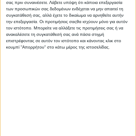
σας πριν συναινέσετε.
Λάβετε υπόψη ότι κάποια επεξεργασία
των προσωπικών σας δεδομένων ενδέχεται να μην απαιτεί τη
συγκατάθεσή σας, αλλά έχετε το δικαίωμα να αρνηθείτε αυτήν
Ξεφυλλίστε και κατεβάστε σε υψηλή
την επεξεργασία. Οι προτιμήσεις σαςθα ισχύουν μόνο για αυτόν
ανάλυση το φύλλο 989 της
Agrenda
τον ιστότοπο. Μπορείτε να αλλάξετε τις προτιμήσεις σας ή να
ανακαλέσετε τη συγκατάθεσή σας ανά πάσα στιγμή
επιστρέφοντας σε αυτόν τον ιστότοπο και κάνοντας κλικ στο
κουμπί "Απορρήτου" στο κάτω μέρος της ιστοσελίδας.