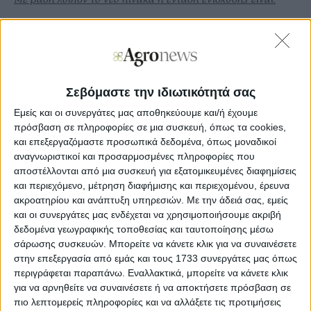
α)
Περιφέρειες Ιονίου, Κρήτης, Θεσσαλίας, ηπειρωτικές
περιοχές που συµπεριλαµβάνονται στα Εδαφικά Σχέδια
∆ίκαιης Μετάβασης / ΕΣ∆ΙΜ (περιοχές
απολιγνιτοποίησης)»: 65%
Σεβόμαστε την ιδιωτικότητά σας
β)
λιγότερο ανεπτυγµένες Περιφέρειες: 50%
Εμείς και οι συνεργάτες μας αποθηκεύουμε και/ή έχουμε
γ)
λοιπές περιοχές: 40%
πρόσβαση σε πληροφορίες σε μια συσκευή, όπως τα cookies,
και επεξεργαζόμαστε προσωπικά δεδομένα, όπως μοναδικοί
δ)
Μικρά νησιά του Αιγαίου: 75%
αναγνωριστικοί και προσαρμοσμένες πληροφορίες που
αποστέλλονται από μια συσκευή για εξατομικευμένες διαφημίσεις
Το ύψος της ενίσχυσης διαφοροποιείται για τις
και περιεχόμενο, μέτρηση διαφήμισης και περιεχομένου, έρευνα
νησιωτικές περιφέρειες λόγω του αυξηµένου µεταφορικού
κόστους. ∆ίνεται η δυνατότητα χορήγησης προκαταβολών
ακροατηρίου και ανάπτυξη υπηρεσιών.
Με την άδειά σας, εμείς
έως 50% στους δικαιούχους της παρέµβασης. Οι ανωτέρω
και οι συνεργάτες μας ενδέχεται να χρησιμοποιήσουμε ακριβή
προκαταβολές υπόκεινται στην υποχρέωση ισόποσης
δεδομένα γεωγραφικής τοποθεσίας και ταυτοποίησης μέσω
εγγύησης τράπεζας ή άλλου χρηµατοπιστωτικού
σάρωσης συσκευών. Μπορείτε να κάνετε κλικ για να συναινέσετε
ιδρύµατος εγκατεστηµένου στην ελληνική επικράτεια ή
στην επεξεργασία από εμάς και τους 1733 συνεργάτες μας όπως
καλύπτονται από µηχανισµό που παρέχεται ως εγγύηση
περιγράφεται παραπάνω. Εναλλακτικά, μπορείτε να κάνετε κλικ
από δηµόσια οντότητα ή από το κράτος µέλος.
για να αρνηθείτε να συναινέσετε ή να αποκτήσετε πρόσβαση σε
πιο λεπτομερείς πληροφορίες και να αλλάξετε τις προτιμήσεις