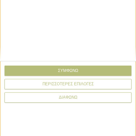
ΣΧΕΤΙΚΑ TAGS
ΚΑΠ
ενισχύσεις αγροτών
ΣΥΜΦΩΝΩ
αγροτική μεταποίηση
ΠΕΡΙΣΣΟΤΕΡΕΣ ΕΠΙΛΟΓΕΣ
Σχόλια
Προσθήκη σχολίου
(2)
ΔΙΑΦΩΝΩ
ΤΟ ΔΙΚΟ ΣΑΣ ΣΧΟΛΙΟ
Όνομα*