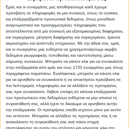
διατηρούσαν δεσµεύσεις οι παραγωγοί έως και την Άνοιξη
Εμείς και οι συνεργάτες μας αποθηκεύουμε και/ή έχουμε
του 2024. Για τη νέα πρόσκληση δεν έχει υπάρξει
πρόσβαση σε πληροφορίες σε μια συσκευή, όπως τα cookies,
ενηµέρωση αναφορικά µε το πρώτο έτος δέσµευσης,
και επεξεργαζόμαστε προσωπικά δεδομένα, όπως μοναδικοί
δηλαδή αν θα είναι το 2026 ή το 2027. Εφόσον δεν έχει
αναγνωριστικοί και προσαρμοσμένες πληροφορίες που
υπάρξει κάποια προδηµοσίευση, και µε δεδοµένο πως η
αποστέλλονται από μια συσκευή για εξατομικευμένες διαφημίσεις
ψευδοσπορά αποτελεί πρακτική η οποία εφαρµόζεται πριν
και περιεχόμενο, μέτρηση διαφήμισης και περιεχομένου, έρευνα
τη σπορά του ρυζιού, το πιθανότερο είναι το πρώτο έτος
ακροατηρίου και ανάπτυξη υπηρεσιών.
Με την άδειά σας, εμείς
δέσµευσης να είναι το 2027.
και οι συνεργάτες μας ενδέχεται να χρησιμοποιήσουμε ακριβή
δεδομένα γεωγραφικής τοποθεσίας και ταυτοποίησης μέσω
σάρωσης συσκευών. Μπορείτε να κάνετε κλικ για να συναινέσετε
στην επεξεργασία από εμάς και τους 1733 συνεργάτες μας όπως
Ξεφυλλίστε σε υψηλή ανάλυση την
περιγράφεται παραπάνω. Εναλλακτικά, μπορείτε να κάνετε κλικ
για να αρνηθείτε να συναινέσετε ή να αποκτήσετε πρόσβαση σε
εβδομαδιαία Agrenda
πιο λεπτομερείς πληροφορίες και να αλλάξετε τις προτιμήσεις
σας πριν συναινέσετε.
Λάβετε υπόψη ότι κάποια επεξεργασία
των προσωπικών σας δεδομένων ενδέχεται να μην απαιτεί τη
συγκατάθεσή σας, αλλά έχετε το δικαίωμα να αρνηθείτε αυτήν
την επεξεργασία. Οι προτιμήσεις σαςθα ισχύουν μόνο για αυτόν
τον ιστότοπο. Μπορείτε να αλλάξετε τις προτιμήσεις σας ή να
ανακαλέσετε τη συγκατάθεσή σας ανά πάσα στιγμή
επιστρέφοντας σε αυτόν τον ιστότοπο και κάνοντας κλικ στο