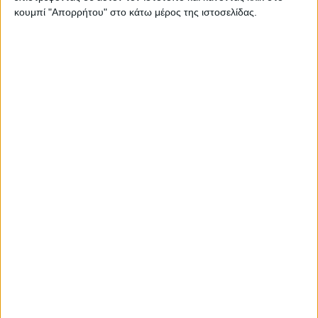
κουμπί "Απορρήτου" στο κάτω μέρος της ιστοσελίδας.
Υπενθυµίζεται πως οι δεσµεύσεις που αναλαµβάνονται
στο πλαίσιο της δράσης αυτής είναι οι εξής:
µέθοδος ψευδοσποράς (εισαγωγή νερού, ψευδοσπορά,
αποµάκρυνση πλεονάζοντος νερού, µηχανική
ζιζανιοκτονία),
χρήση κατ’ έτος πιστοποιηµένου σπόρου ρυζιού, ο
οποίος είναι απαλλαγµένος σπόρων ζιζανίων, σε ένα
ελάχιστο ποσοστό της τάξης του 30% ετησίως,