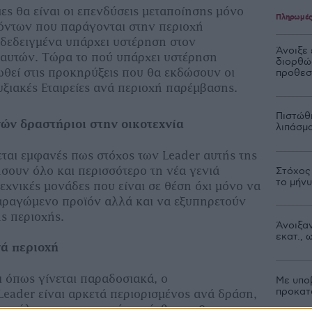
ες θα είναι οι επενδύσεις µεταποίησης µόνο
Πληρωμέ
ϊόντων που παράγονται στην περιοχή
δεδειγµένα υπάρχει υστέρηση στον
Άνοιξε
 αυτών. Τώρα το πού υπάρχει υστέρηση
διορθώσ
ωθεί στις προκηρύξεις που θα εκδώσουν οι
προθεσ
ξιακές Εταιρείες ανά περιοχή παρέµβασης.
Πιστώθ
ών δραστήριοι στην οικοτεχνία
λιπάσμα
ται εµφανές πως στόχος των Leader αυτής της
ήσουν όλο και περισσότερο τη νέα γενιά
Στόχος
το μήν
εχνικές µονάδες που είναι σε θέση όχι µόνο να
αραγώµενο προϊόν αλλά και να εξυπηρετούν
ής περιοχής.
Άνοιξαν
εκατ.,
νά περιοχή
ι όπως γίνεται παραδοσιακά, ο
Με υπο
προκατ
eader είναι αρκετά περιορισµένος ανά δράση,
ς ανάλογα την περιοχή παρέµβασης θα