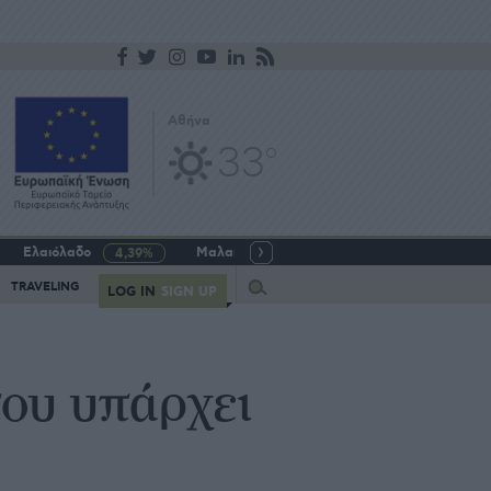
Αθήνα
33
o
Ελαιόλαδο
Μαλακό σιτάρι
Γάλα αγελαδινό
4,39%
-5,64%
Query
TRAVELING
LOG IN
SIGN UP
ου υπάρχει