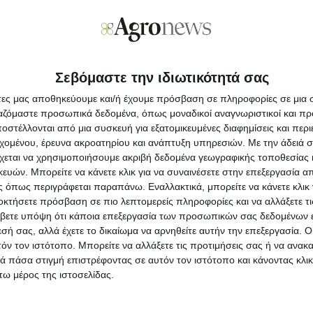
τις 10-15 αιτήσεις στη δράση της µεταποίησης.
σµός που θα µοιραστεί σε κάθε ΟΤ∆ είναι
ευρώ. Ως εκ τούτου τα όριο για τις
 αναµένεται να χαµηλώσουν ή ακόµη και το
Σεβόμαστε την ιδιωτικότητά σας
Προ
φόσον το αποφασίσει ο φορέας διαχείρισης του
άτες μας αποθηκεύουμε και/ή έχουμε πρόσβαση σε πληροφορίες σε μια
να σηµειωθεί ότι το µεγαλύτερο ποσό µε βάση
ργαζόμαστε προσωπικά δεδομένα, όπως μοναδικοί αναγνωριστικοί και 
ι η Αναπτυξιακή ∆ωδεκανήσου Α.Α.Ε. Ο.Τ.Α.
Με
στέλλονται από μια συσκευή για εξατομικευμένες διαφημίσεις και περ
στ
.200.000.
εχομένου, έρευνα ακροατηρίου και ανάπτυξη υπηρεσιών.
Με την άδειά σα
χεται να χρησιμοποιήσουμε ακριβή δεδομένα γεωγραφικής τοποθεσίας 
er περιλαµβάνονται επίσης επενδύσεις στον
Κα
ών. Μπορείτε να κάνετε κλικ για να συναινέσετε στην επεξεργασία απ
νία, στην ενεργειακή αναβάθµιση επιχειρήσεων
επ
 όπως περιγράφεται παραπάνω. Εναλλακτικά, μπορείτε να κάνετε κλικ γ
οκτήσετε πρόσβαση σε πιο λεπτομερείς πληροφορίες και να αλλάξετε τι
βετε υπόψη ότι κάποια επεξεργασία των προσωπικών σας δεδομένων ε
Άν
εσή σας, αλλά έχετε το δικαίωμα να αρνηθείτε αυτήν την επεξεργασία. 
αγ
τόν τον ιστότοπο. Μπορείτε να αλλάξετε τις προτιμήσεις σας ή να ανακα
 πάσα στιγμή επιστρέφοντας σε αυτόν τον ιστότοπο και κάνοντας κλι
ης:
Πήρε έγκριση το κόσκινο
Αν
ω μέρος της ιστοσελίδας.
νέ
ήματα από τη Δευτέρα
ρωμές