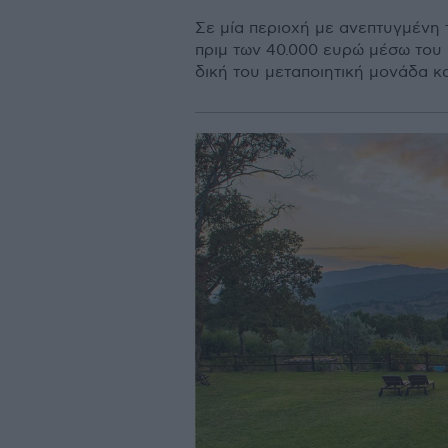
Σε µία περιοχή µε ανεπτυγµένη 
πριµ των 40.000 ευρώ µέσω του 
δική του µεταποιητική µονάδα κ