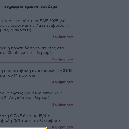
ς
Προγράμματα
Προϊόντα
Τεχνολογία
 εκ νέου το σύστημα ΕΑΕ 2025 για
εις, μέχρι και τις 7 Σεπτεμβρίου η
μία για αγρότες
1 ημέρες πριν
ηκε η πρώτη δόση ενίσχυσης στα
τα, 33,58 εκατ. η πληρωμή
1 ημέρες πριν
 η προκαταβολή ενισχύσεων ως 31/10
υμα του Μητσοτάκη
3 ημέρες πριν
 οι αιτήσεις για de minimis 24,7
 ως 21 Αυγούστου πληρωμή
3 ημέρες πριν
βολή ΟΣΔΕ έως τις 15/9 η
αβολή 75% τσεκ τον Οκτώβριο
4 ημέρες πριν