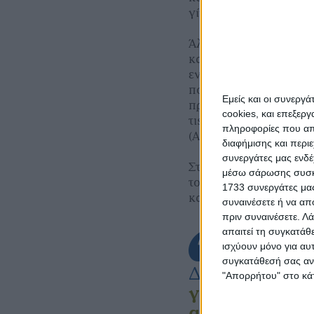
γίνονται δεκτές περί 
Άλλωστε ο προϋπολογι
κατά µέσο όρο 5 εκατ. 
ενισχυόµενες δαπάνες
ποσοστό ενίσχυσης, ε
Εμείς και οι συνεργ
προγράµµατος. Αρκεί 
cookies, και επεξε
τις εγκρίσεις λαµβάνε
πληροφορίες που απο
(ΑΝ.∆Ω. Α.Ε.) ύψους 6
διαφήμισης και περι
συνεργάτες μας ενδέ
Στις δράσεις των Lead
μέσω σάρωσης συσκευ
τουρισµό, στη βιοτεχ
1733 συνεργάτες μας
και στις υπηρεσίες.
συναινέσετε ή να απ
πριν συναινέσετε.
Λά
απαιτεί τη συγκατάθ
ισχύουν μόνο για αυ
συγκατάθεσή σας ανά
Διαβάστε επίσ
"Απορρήτου" στο κάτ
για τα οικοσχ
αρχίζουν πλη