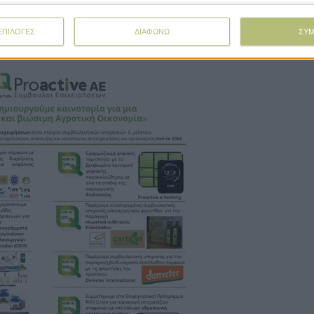
Πρ
δά
ΕΠΙΛΟΓΕΣ
ΔΙΑΦΩΝΩ
ΣΥ