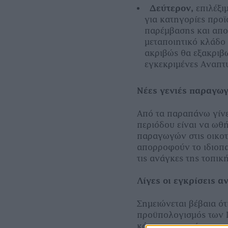
∆εύτερον,
επιλέξιµ
για κατηγορίες προ
παρέµβασης και απο
µεταποιητικό κλάδο
ακριβώς θα εξακριβ
εγκεκριµένες Αναπτυ
Νέες γενιές παραγωγ
Από τα παραπάνω γίνε
περιόδου είναι να ωθ
παραγωγών στις οικοτ
απορροφούν το ιδιοπ
τις ανάγκες της τοπικ
Λίγες οι εγκρίσεις α
Σηµειώνεται βέβαια ότ
προϋπολογισµός των L
κάτι που σηµαίνει πω