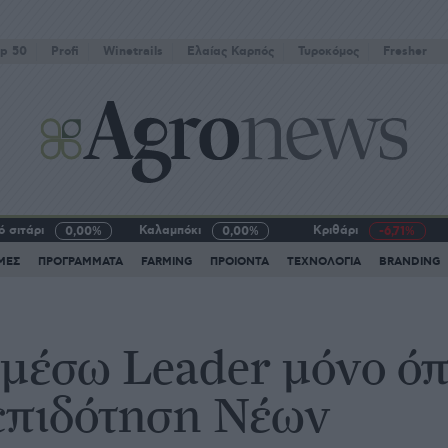
p 50
Profi
Winetrails
Eλαίας Καρπός
Τυροκόμος
Fresher
 σιτάρι
Καλαμπόκι
Κριθάρι
0,00%
0,00%
-6,71%
ΜΕΣ
ΠΡΟΓΡΑΜΜΑΤΑ
FARMING
ΠΡΟΙΟΝΤΑ
ΤΕΧΝΟΛΟΓΙΑ
BRANDING
 μέσω Leader μόνο όπ
επιδότηση Νέων