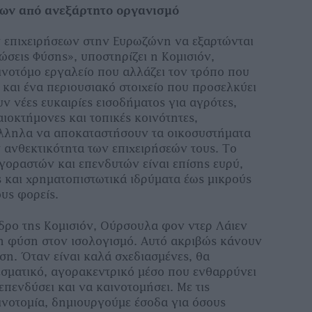
εων από ανεξάρτητο οργανισµό
ων επιχειρήσεων στην Ευρωζώνη να εξαρτώνται
ώσεις Φύσης», υποστηρίζει η Κοµισιόν,
ινοτόµο εργαλείο που αλλάζει τον τρόπο που
 και ένα περιουσιακό στοιχείο που προσελκύει
ν νέες ευκαιρίες εισοδήµατος για αγρότες,
αιοκτήµονες και τοπικές κοινότητες,
λληλα να αποκαταστήσουν τα οικοσυστήµατα
ν ανθεκτικότητα των επιχειρήσεών τους. Το
οραστών και επενδυτών είναι επίσης ευρύ,
ες και χρηµατοπιστωτικά ιδρύµατα έως µικρούς
υς φορείς.
ρο της Κοµισιόν, Ούρσουλα φον ντερ Λάιεν
η φύση στον ισολογισµό. Αυτό ακριβώς κάνουν
ύση. Όταν είναι καλά σχεδιασµένες, θα
σµατικό, αγορακεντρικό µέσο που ενθαρρύνει
 επενδύσει και να καινοτοµήσει. Με τις
αινοτοµία, δηµιουργούµε έσοδα για όσους