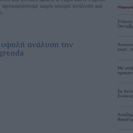
ν προχωρήσουµε χωρίς ισχυρή ανάλυση και
Πληρωμέ
η.
Στόχος
Οκτωβρ
ε υψηλή ανάλυση την
Ανοίγου
εκατ.,
grenda
Με υπο
προκατ
Σε λειτ
Ενίσχυ
Αποζημι
θανατω