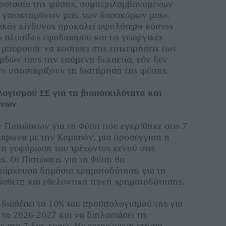
ροστασία της φύσης, συµπεριλαµβανοµένων
 γαιοκτηµόνων µας, των δασοκόµων µας».
ικός κίνδυνος προκαλεί υψηλότερο κόστος
ς αλυσίδες εφοδιασµού και τις γεωργικές
 µπορούσε να κοστίσει στις επιχειρήσεις έως
ερδών τους την επόµενη δεκαετία, εάν δεν
ν υποστηρίξουν τη διατήρηση της φύσης.
γισµού ΕΕ για τη βιοποικιλότητα και
όνων
 Πιστώσεων για τη Φύση που εγκρίθηκε στις 7
ύµφωνα µε την Κοµισιόν, µια προσέγγιση η
τη γεφύρωση του τρέχοντος κενού στις
ς. Οι Πιστώσεις για τη Φύση θα
άρχουσα δηµόσια χρηµατοδότηση για τη
όσθετη και εθελοντική πηγή χρηµατοδότησης.
α διαθέσει το 10% του προϋπολογισµού της για
 το 2026-2027 και να διπλασιάσει τις
ς στα 7 δισ. ευρώ. Με εκτιµώµενη ετήσια