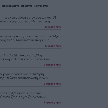
ς
Προγράμματα
Προϊόντα
Τεχνολογία
 η προκαταβολή ενισχύσεων ως 31
ίου το μήνυμα του Μητσοτάκη
13 ώρες πριν
ν οι αιτήσεις για τα de minimis 24,6
 προς τέλη Αυγούστου πληρωμή
17 ώρες πριν
βολή ΟΣΔΕ έως τις 15/9 η
αβολή 75% τσεκ τον Οκτώβριο
2 ημέρες πριν
ουργία η νέα Ενιαία Αίτηση
σης, τι λέει ανακοίνωση ΑΑΔΕ
2 ημέρες πριν
ώσεις 4,2 εκατ. ευρώ για
θέντα ζώα λόγω ζωονόσων
2 ημέρες πριν