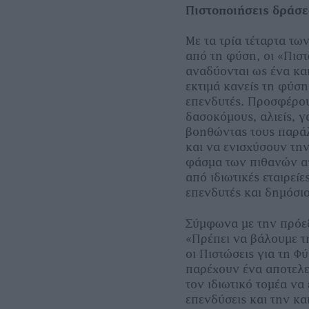
Πιστοποιήσεις δράσ
Με τα τρία τέταρτα τ
από τη φύση, οι «Πιστ
αναδύονται ως ένα κα
εκτιµά κανείς τη φύση
επενδυτές. Προσφέρου
δασοκόµους, αλιείς, γ
βοηθώντας τους παρά
και να ενισχύσουν τη
φάσµα των πιθανών αγ
από ιδιωτικές εταιρεί
επενδυτές και δηµόσιο
Σύµφωνα µε την πρόεδ
«Πρέπει να βάλουµε τ
οι Πιστώσεις για τη Φ
παρέχουν ένα αποτελε
τον ιδιωτικό τοµέα να
επενδύσεις και την κ