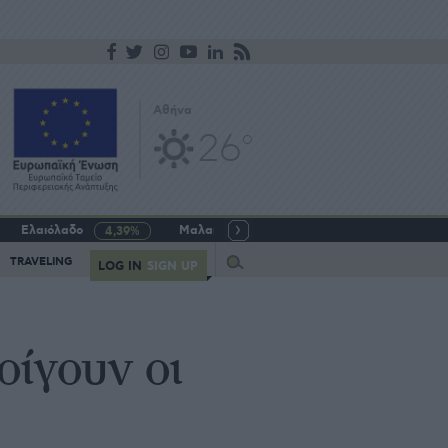
Αθήνα
26
o
Ελαιόλαδο
Μαλακό σιτάρι
Γάλα αγελαδινό
4,39%
-5,64%
Query
TRAVELING
LOG IN
SIGN UP
οίγουν οι