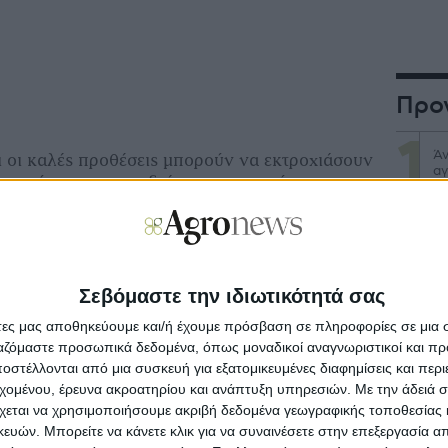
Προ
Άν
τι οι καλές προθέσεις µπορούν να εκτροχιάσουν
αγ
ους στόχους που επιδιώκουν να επιτύχουν»,
 Μάλιστα, κρίνουν ιδιαίτερα κρίσιµη την
σε αυτή τη διαδικασία, για την πρόληψη της
Αν
νέ
προστασία από στρεβλώσεις της αγοράς που θα
ουν, εάν η παραγωγική γη εκτραπεί
δηµιουργία πίστωσης για τη φύση από
Σεβόμαστε την ιδιωτικότητά σας
Πρ
ς. «Χωρίς αυτές τις δικλείδες προστασίας,
δά
άτες μας αποθηκεύουμε και/ή έχουμε πρόσβαση σε πληροφορίες σε μια
η κινδυνεύει να γίνει αντιπαραγωγική».
ργαζόμαστε προσωπικά δεδομένα, όπως μοναδικοί αναγνωριστικοί και 
στέλλονται από μια συσκευή για εξατομικευμένες διαφημίσεις και περ
Θα
εχομένου, έρευνα ακροατηρίου και ανάπτυξη υπηρεσιών.
Με την άδειά σα
αι
 η ανάπτυξη ενός συστήµατος πιστώσεων για τη
χεται να χρησιμοποιήσουμε ακριβή δεδομένα γεωγραφικής τοποθεσίας 
υργηθεί σε συνεργασία µε τους παραγωγούς
ών. Μπορείτε να κάνετε κλικ για να συναινέσετε στην επεξεργασία απ
βασικά ζητήµατα όπως:
Άν