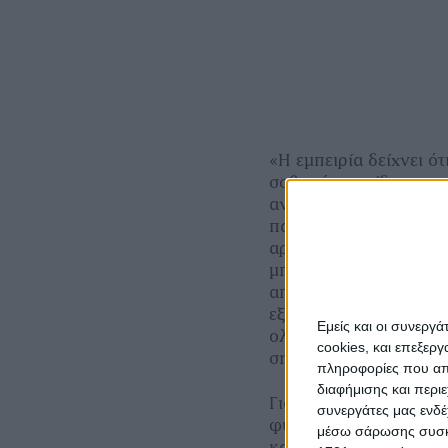
«Η εµπειρία δείχνει ό
σοβαρά τους ίδιους τ
αναφέρει η οργάνωση.
παροχή διασφαλίσεων 
αρπαγής γης και την 
µπορούσαν να προκύψ
αποκλειστικά για τη 
εξωτερικούς παράγοντε
Εμείς και οι συνεργ
ολόκληρη η προσέγγισ
cookies, και επεξε
σηµειώνουν.
πληροφορίες που απο
διαφήμισης και περι
Για τις Copa- Cogeca,
συνεργάτες μας ενδέ
φύση πρέπει να δηµιο
μέσω σάρωσης συσκευ
και να αντιµετωπίσει 