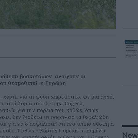
πόθεση βοσκοτόπων ανοίγουν οι
που θεσμοθετεί η Ευρώπη
 χάρτη για τη φύση χαιρετίστηκε ως µια αρχή,
ριστικό λόµπι της ΕΕ Copa-Cοgeca,
συχία για την πορεία του, καθώς, όπως
εις, δεν διαθέτει τη σαφήνεια τα θεµελιώδη
ται για να διασφαλιστεί ότι ένα τέτοιο σύστηµα
 πράξη. Καθώς ο Χάρτης Πορείας παραµένει
New
είες και γενικές αρχές, η Copa και η Cogeca