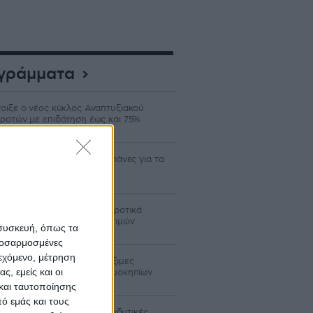
γράμματα
οιξε ο νέος κύκλος Αναπτυξιακού
ροτών με επιδότηση έως και 75%
αδρομικά επιλέξιμες οι δαπάνες για τα
α Σχέδια Βελτίωσης
οσαρμοσμένη δόση για αγροτικά
νεια με βάση διακύμανση τιμών
 συσκευή, όπως τα
προσαρμοσμένες
ιεχόμενο, μέτρηση
 καλυφθούν όλες οι επιλέξιμες
ς, εμείς και οι
τήσεις στο πρόγραμμα θερμοκηπίων
και ταυτοποίησης
ό εμάς και τους
οιξαν οι αιτήσεις για 4 επενδυτικές