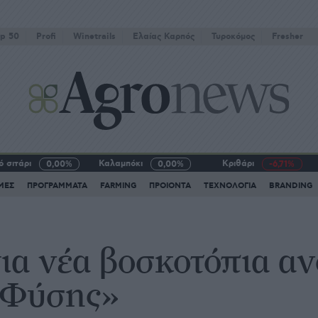
p 50
Profi
Winetrails
Eλαίας Καρπός
Τυροκόμος
Fresher
 σιτάρι
Καλαμπόκι
Κριθάρι
0,00%
0,00%
-6,71%
ΜΕΣ
ΠΡΟΓΡΑΜΜΑΤΑ
FARMING
ΠΡΟΙΟΝΤΑ
ΤΕΧΝΟΛΟΓΙΑ
BRANDING
α νέα βοσκοτόπια αν
 Φύσης»