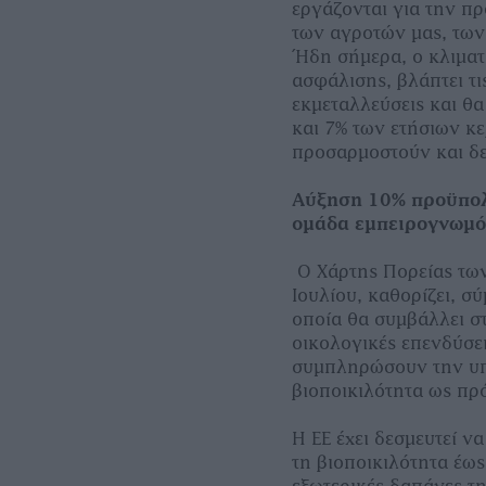
εργάζονται για την π
των αγροτών µας, των
Ήδη σήµερα, ο κλιµατ
ασφάλισης, βλάπτει τι
εκµεταλλεύσεις και θα
και 7% των ετήσιων κ
προσαρµοστούν και δε
Αύξηση 10% προϋπολο
οµάδα εµπειρογνωµ
Ο Χάρτης Πορείας των
Ιουλίου, καθορίζει, σ
οποία θα συµβάλλει σ
οικολογικές επενδύσει
συµπληρώσουν την υπ
βιοποικιλότητα ως πρ
Η ΕΕ έχει δεσµευτεί ν
τη βιοποικιλότητα έως
εξωτερικές δαπάνες τη