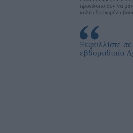
προειδοποιούν να µη
καλά εδραιωµένη βάσ
Ξεφυλλίστε σ
εβδομαδιαία Α