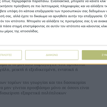
 όπως περιγράφεται παραπάνω. Εναλλακτικά, μπορείτε να κάνετε κλικ γ
δρ
οκτήσετε πρόσβαση σε πιο λεπτομερείς πληροφορίες και να αλλάξετε τι
βετε υπόψη ότι κάποια επεξεργασία των προσωπικών σας δεδομένων ε
 τον ορισµό και τη µέτρηση των «Πιστώσεων
εσή σας, αλλά έχετε το δικαίωμα να αρνηθείτε αυτήν την επεξεργασία. 
ία παραµένει τεχνικά και επιστηµονικά
τόν τον ιστότοπο. Μπορείτε να αλλάξετε τις προτιμήσεις σας ή να ανακα
 πάσα στιγμή επιστρέφοντας σε αυτόν τον ιστότοπο και κάνοντας κλι
απαραίτητων προϋποθέσεων για να
ω μέρος της ιστοσελίδας.
 σύστηµα προσφέρει στους αγρότες,
ιµότητα, προσβασιµότητα, χωρίς πρόσθετο
λειτουργεί για όλους τους παραγωγούς, σε
ΕΠΙΛΟΓΕΣ
ΔΙΑΦΩΝΩ
ΣΥ
ης ΕΕ, ανεξάρτητα από το µέγεθος της γεωργικής
οµή ή το µοντέλο παραγωγής -είτε πρόκειται
εγάλη, µεικτή ή εξειδικευµένη, εντατική ή
των τοµέων της γεωργίας και της δασοκοµίας
α µην γίνεται προσβάσιµο µόνο σε όσους είναι
 διαχείριση εξαιρετικά πολύπλοκων