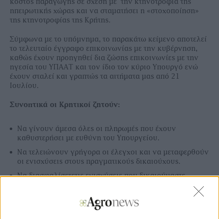
κόστος παραγωγής σε σχέση με την κτηνοτροφία της
ηπειρωτικής χώρας και να σταματήσει η «στοχοποίηση»
της κτηνοτροφίας της Κρήτης.
Σύμφωνα με το υπόμνημα, το παρακάτω κείμενο αποτελεί
το τελευταίο έγγραφο επικοινωνίας με την κυβέρνηση,
καθώς έχουν προηγηθεί δια ζώσης επικοινωνίες με την
ηγεσία του ΥΠΑΑΤ και τον ίδιο τον κύριο Υπουργό ενώ
έχουν σταλεί και γραπτώς τα αιτήματα μας από 21
Ιουλίου.
Συνοπτικά οι Κρητικοί ζητούν:
Να γίνουν άμεσα όλες οι πληρωμές που έχουν
καθυστερήσει με ευθύνη του Υπουργείου.
Να τελειώνουν γρήγορα οι έλεγχοι και να μεταφερθούν
οι ενισχύσεις στους πραγματικούς δικαιούχους.
Να διασφαλίσετετις ενισχύσεις που δικαιούμαστε
ανεξάρτητα Τεχνικής Λύσης.
Να γίνουν αποδεκτά ως επιλέξιμοι βοσκότοποι, τα γύρω
στα 2 εκατομμύρια στρέμματα που σήμερα ο ΟΠΕΚΕΠΕ
θεωρεί δάσος.