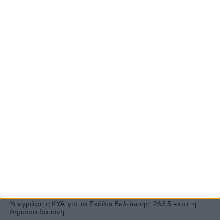
Θεσμικά
Από τις 28 Αυγούστου θα είναι
διαθέσιμη φέτος η Κάρτα του Αγρότη
Ροή Ειδήσεων
Ροή Ειδήσεων
Προγράμματα
Πληρωμές
Υπεγράφη η ΚΥΑ για τα Σχέδια Βελτίωσης, 263,5 εκατ. η
δημόσια δαπάνη