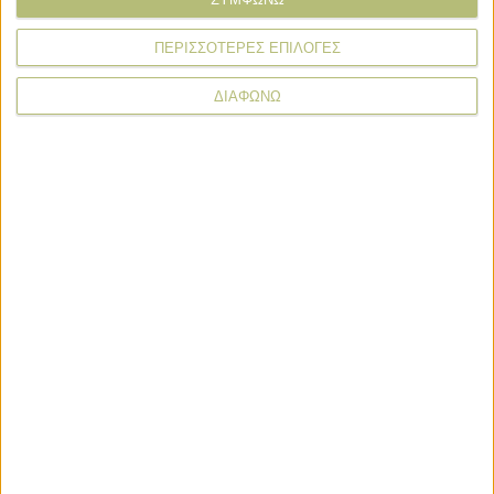
Βερυκάκης Γιάννης Πρόεδρος Χανιά
ΠΕΡΙΣΣΟΤΕΡΕΣ ΕΠΙΛΟΓΕΣ
Γαβαλάς Γιώργης Αγ. Θωμάς
ΔΙΑΦΩΝΩ
Παπαδαντωνάκης Μανώλης Γεράκι
Φρογάκης Κωστής Βορίζα
Σηφακης Γιώργης Γέργερη
Νικος Λυδάκης Κρουσώνας
Γιαννης Καργάκης του Κώστα Βορίζα
Αστρινός Αλεξάκης Αμουργέλλες
Γαλανός Γιάννης Καστέλι
Μαλλιαράκης Σταύρος Μπαλί
Ανδρεαδάκης Μιχάλης Σοκαράς