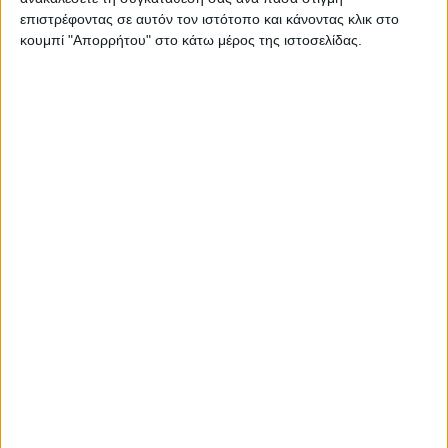
καθώς έχουν προηγηθεί δια ζώσης επικοινωνίες με την
επιστρέφοντας σε αυτόν τον ιστότοπο και κάνοντας κλικ στο
ηγεσία του ΥΠΑΑΤ και τον ίδιο τον κύριο Υπουργό ενώ έχουν
κουμπί "Απορρήτου" στο κάτω μέρος της ιστοσελίδας.
σταλεί και γραπτώς τα αιτήματα μας από 21.7.2025. Από
την όλη επικοινωνία με το Υπουργείο μέχρι τώρα έχουμε
εισπράξει μόνο διαβεβαιώσεις «καλών προθέσεων» από τις
οποίες καμιά δεν έχει υλοποιηθεί. Σας ενημερώνουμε λοιπόν
και ζητούμε από σας πράξεις και όχι λόγια.
Τα αιτήματα μας αφορούν:
Την καταβολή όλων των νόμιμων πληρωμών που ενώ
έχουν ανακοινωθεί από το Υπουργείο έχουν
καθυστερήσει αδικαιολόγητα:
Εκκαθάριση των Βιολογικών του μέτρου 11 (2022-
2025) για τους δικαιούχους κτηνοτρόφους (
έπρεπε
να έχουν πληρωθεί από τον Ιούνιο)
Την πληρωμή του Αμάλθεια που
σε λίγο
συμπληρώνει 3 χρόνια από την ανακοίνωσή
του
και ακόμα δεν έχει δοθεί στους νησιώτες
κτηνοτρόφους