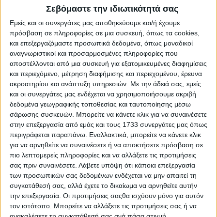
Σεβόμαστε την ιδιωτικότητά σας
Να στηριχθεί η ντόπια κτηνοτροφία της Κρήτης με έναν
διαφορετικό τρόπο ενισχύσεων που θα λαμβάνει
Εμείς και οι συνεργάτες μας αποθηκεύουμε και/ή έχουμε
υπόψιν το υπερδιπλάσιο κόστος παραγωγής σε σχέση
πρόσβαση σε πληροφορίες σε μια συσκευή, όπως τα cookies,
με την κτηνοτροφία της ηπειρωτικής χώρας
και επεξεργαζόμαστε προσωπικά δεδομένα, όπως μοναδικοί
αναγνωριστικοί και προσαρμοσμένες πληροφορίες που
αποστέλλονται από μια συσκευή για εξατομικευμένες διαφημίσεις
Ολόκληρο το σχετικό υπόμνημα έχει ως ακολούθως:
και περιεχόμενο, μέτρηση διαφήμισης και περιεχομένου, έρευνα
Η Παγκρήτια Συντονιστική Επιτροπή κινητοποιήσεων των
ακροατηρίου και ανάπτυξη υπηρεσιών.
Με την άδειά σας, εμείς
αγροτοκτηνοτρόφων της Κρήτης απέστειλε στον
και οι συνεργάτες μας ενδέχεται να χρησιμοποιήσουμε ακριβή
πρωθυπουργό της χώρας κ. Κυριάκο Μητσοτάκη με
δεδομένα γεωγραφικής τοποθεσίας και ταυτοποίησης μέσω
κοινοποίηση στον Υπουργό κ. Τσιάρα το παρακάτω
σάρωσης συσκευών. Μπορείτε να κάνετε κλικ για να συναινέσετε
υπόμνημα με τα αιτήματα του κλάδου:
στην επεξεργασία από εμάς και τους 1733 συνεργάτες μας όπως
περιγράφεται παραπάνω. Εναλλακτικά, μπορείτε να κάνετε κλικ
………………………………………………………………………..
για να αρνηθείτε να συναινέσετε ή να αποκτήσετε πρόσβαση σε
πιο λεπτομερείς πληροφορίες και να αλλάξετε τις προτιμήσεις
Θέμα
: Υπόμνημα αιτημάτων προς τον Κ. Πρωθυπουργό της
σας πριν συναινέσετε.
Λάβετε υπόψη ότι κάποια επεξεργασία
Ελληνικής Κυβέρνησης.
των προσωπικών σας δεδομένων ενδέχεται να μην απαιτεί τη
Κύριε Πρωθυπουργέ,
συγκατάθεσή σας, αλλά έχετε το δικαίωμα να αρνηθείτε αυτήν
την επεξεργασία. Οι προτιμήσεις σαςθα ισχύουν μόνο για αυτόν
Σας καταθέτουμε το παρακάτω υπόμνημα που αποτελεί και
τον ιστότοπο. Μπορείτε να αλλάξετε τις προτιμήσεις σας ή να
το
τελευταίο έγγραφο επικοινωνίας με την Κυβέρνηση σας
ανακαλέσετε τη συγκατάθεσή σας ανά πάσα στιγμή