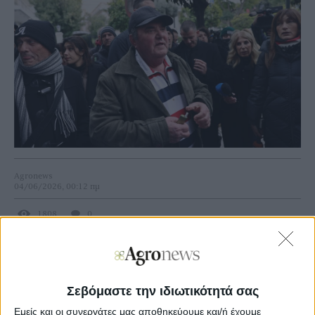
Agronews
04/06/2026, 00:12 πμ
1808
0
Σημαντική δικαστική εξέλιξη ανέτρεψε τα δεδομένα στην
υπόθεση του αγροτοσυνδικαλιστή Κώστα Ανεστίδη, καθώς
σύμφωνα με πληροφορίες με βούλευμα του συμβουλίου
Σεβόμαστε την ιδιωτικότητά σας
εφετών Αθηνών αποδεσμεύονται όλα τα περιουσιακά
στοιχεία και οι τραπεζικοί λογαριασμοί του, που είχαν
Εμείς και οι συνεργάτες μας αποθηκεύουμε και/ή έχουμε