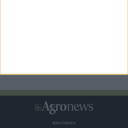
Αίθριος καιρός και θερμοκρασία αμετάβλητη να φτάνει
τους 38 βαθμούς
17 ώρες πριν
Υπό πίεση η επιτραπέζια ελιά με πολλά αποθέματα, κάμψη
ζήτησης προς τη νέα σεζόν
18 ώρες πριν
ΒΙΒΛΙΟΘΗΚΗ