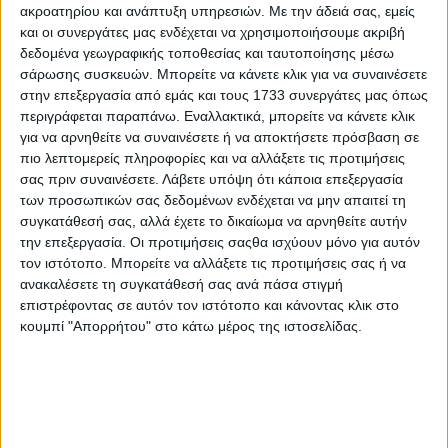
β) εάν έλαβαν επιδοτήσεις συνολικής αξίας ανώτερης των
ακροατηρίου και ανάπτυξη υπηρεσιών.
Με την άδειά σας, εμείς
5.000 ευρώ.
και οι συνεργάτες μας ενδέχεται να χρησιμοποιήσουμε ακριβή
δεδομένα γεωγραφικής τοποθεσίας και ταυτοποίησης μέσω
Επίσης, εάν:
σάρωσης συσκευών. Μπορείτε να κάνετε κλικ για να συναινέσετε
στην επεξεργασία από εμάς και τους 1733 συνεργάτες μας όπως
ασκούν τις αγροτικές εκµεταλλεύσεις και παρέχουν τις
περιγράφεται παραπάνω. Εναλλακτικά, μπορείτε να κάνετε κλικ
αγροτικές υπηρεσίες µε τη µορφή εταιρείας
για να αρνηθείτε να συναινέσετε ή να αποκτήσετε πρόσβαση σε
οποιουδήποτε τύπου ή αγροτικών συνεταιρισµών,
πιο λεπτομερείς πληροφορίες και να αλλάξετε τις προτιμήσεις
πωλούν αγροτικά προϊόντα παραγωγής τους, ύστερα
σας πριν συναινέσετε.
Λάβετε υπόψη ότι κάποια επεξεργασία
από επεξεργασία η οποία µπορεί να προσδώσει σε αυτά
των προσωπικών σας δεδομένων ενδέχεται να μην απαιτεί τη
χαρακτήρα βιοµηχανικών ή βιοτεχνικών προϊόντων,
συγκατάθεσή σας, αλλά έχετε το δικαίωμα να αρνηθείτε αυτήν
ασκούν παράλληλα και άλλη οικονοµική
την επεξεργασία. Οι προτιμήσεις σαςθα ισχύουν μόνο για αυτόν
δραστηριότητα, για την οποία έχουν υποχρέωση να
τον ιστότοπο. Μπορείτε να αλλάξετε τις προτιμήσεις σας ή να
τηρούν λογιστικά αρχεία (βιβλία),
ανακαλέσετε τη συγκατάθεσή σας ανά πάσα στιγμή
επιστρέφοντας σε αυτόν τον ιστότοπο και κάνοντας κλικ στο
παραδίδουν προϊόντα παραγωγής τους από λαϊκές
κουμπί "Απορρήτου" στο κάτω μέρος της ιστοσελίδας.
αγορές ή από δικό τους κατάστηµα ή πραγµατοποιούν
εξαγωγές ή παραδόσεις των προϊόντων τους προς άλλο
κράτος - µέλος της Ε.Ε..
Υπάρχει δυνατότητα για µετάταξη του αγρότη στο
κανονικό καθεστώς µε την έναρξη του επόµενου