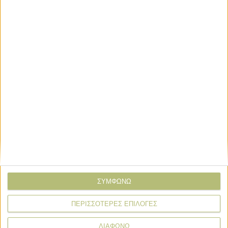
ΣΧΕΤΙΚΑ TAGS
Φορολογία αγροτών
ΦΠΑ
ΣΥΜΦΩΝΩ
ειδικό καθεστώς
ΠΕΡΙΣΣΟΤΕΡΕΣ ΕΠΙΛΟΓΕΣ
Σχόλια
Προσθήκη σχολίου
(7)
ΔΙΑΦΩΝΩ