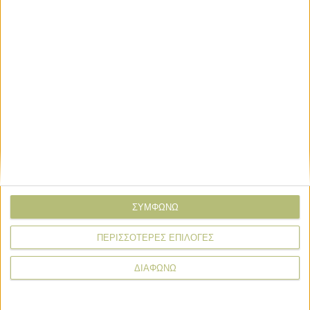
ΣΥΜΦΩΝΩ
Σχόλια
Προσθήκη σχολίου
(0)
ΠΕΡΙΣΣΟΤΕΡΕΣ ΕΠΙΛΟΓΕΣ
ΔΙΑΦΩΝΩ
ΤΟ ΔΙΚΟ ΣΑΣ ΣΧΟΛΙΟ