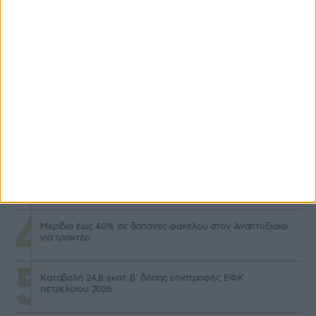
Προγράμματα
Στα 50.000 ευρώ το ελάχιστο ύψος για επενδύσεις
Αναπτυξιακού
Προς ολική αναθεώρηση το καθεστώς βιολογικών, εντός
τριμήνου οι αλλαγές
Μηχανισμό κεφαλαιακής επιστροφής για νέους προτείνει
η DG AGRI
Μερίδιο έως 40% σε δαπάνες φακέλου στον Αναπτυξιακό
για τρακτέρ
Καταβολή 24,8 εκατ. β’ δόσης επιστροφής ΕΦΚ
πετρελαίου 2026