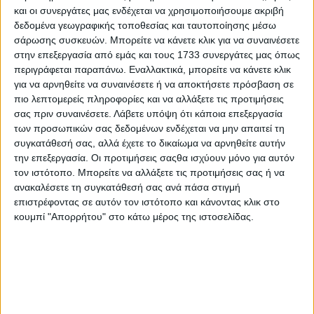
και οι συνεργάτες μας ενδέχεται να χρησιμοποιήσουμε ακριβή
δεδομένα γεωγραφικής τοποθεσίας και ταυτοποίησης μέσω
σάρωσης συσκευών. Μπορείτε να κάνετε κλικ για να συναινέσετε
στην επεξεργασία από εμάς και τους 1733 συνεργάτες μας όπως
περιγράφεται παραπάνω. Εναλλακτικά, μπορείτε να κάνετε κλικ
για να αρνηθείτε να συναινέσετε ή να αποκτήσετε πρόσβαση σε
πιο λεπτομερείς πληροφορίες και να αλλάξετε τις προτιμήσεις
σας πριν συναινέσετε.
Λάβετε υπόψη ότι κάποια επεξεργασία
των προσωπικών σας δεδομένων ενδέχεται να μην απαιτεί τη
συγκατάθεσή σας, αλλά έχετε το δικαίωμα να αρνηθείτε αυτήν
την επεξεργασία. Οι προτιμήσεις σαςθα ισχύουν μόνο για αυτόν
τον ιστότοπο. Μπορείτε να αλλάξετε τις προτιμήσεις σας ή να
Για τις συναλλαγές μεταξύ ημεδαπών επιχειρήσεων, η
ανακαλέσετε τη συγκατάθεσή σας ανά πάσα στιγμή
αποδοχή των ηλεκτρονικών τιμολογίων από τη λήπτρια
επιστρέφοντας σε αυτόν τον ιστότοπο και κάνοντας κλικ στο
επιχείρηση είναι υποχρεωτική. Αντίθετα, δεν υπάρχει
κουμπί "Απορρήτου" στο κάτω μέρος της ιστοσελίδας.
υποχρέωση αποδοχής ηλεκτρονικού τιμολογίου από την
ημεδαπή επιχείρηση στην περίπτωση συναλλαγών με
επιχειρήσεις της αλλοδαπής (εντός ΕΕ ή τρίτων χωρών).
Κάθε επιχείρηση μπορεί να εκπληρώσει την υποχρέωση
αυτή επιλέγοντας είτε: