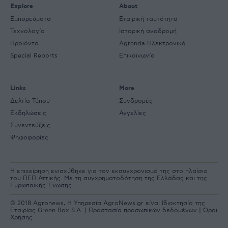
Explore
About
Εμπορεύματα
Εταιρική ταυτότητα
Τεχνολογία
Ιστορική αναδρομή
Προιόντα
Agrenda Ηλεκτρονικά
Special Reports
Επικοινωνία
Links
More
Δελτία Τύπου
Συνδρομές
Εκδηλώσεις
Αγγελίες
Συνεντεύξεις
Ψηφοφορίες
Η επιχείρηση ενισχύθηκε για τον εκσυγχρονισμό της στο πλαίσιο
του ΠΕΠ Αττικής. Με τη συγχρηματοδότηση της Ελλάδας και της
Ευρωπαϊκής Ένωσης
© 2018 Agronews, Η Υπηρεσία AgroNews.gr είναι Ιδιοκτησία της
Εταιρίας Green Box S.A. |
Προστασία προσωπικών δεδομένων
|
Όροι
Χρήσης