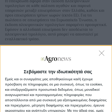
Η υποχρέωση αφορά στην έκδοση ηλεκτρονικών
τιμολογίων σε κάθε πώληση αγαθών και παροχή
υπηρεσιών μεταξύ επιχειρήσεων στην Ελλάδα, καθώς και
προς επιχειρήσεις τρίτων χωρών (εκτός ΕΕ). Για τις
πωλήσεις σε επιχειρήσεις της Ευρωπαϊκής Ένωσης, η
έκδοση ηλεκτρονικών τιμολογίων παραμένει προαιρετική.
Εφόσον η αλλοδαπή επιχείρηση δεν αποδέχεται το
ηλεκτρονικό τιμολόγιο, αυτό μπορεί να αποσταλεί με
εναλλακτικό τρόπο.
Ξεφυλλίστε σε υψηλή ανάλυση την
εβδομαδιαία Agrenda
Σεβόμαστε την ιδιωτικότητά σας
Εμείς και οι συνεργάτες μας αποθηκεύουμε και/ή έχουμε
πρόσβαση σε πληροφορίες σε μια συσκευή, όπως τα cookies,
και επεξεργαζόμαστε προσωπικά δεδομένα, όπως μοναδικοί
αναγνωριστικοί και προσαρμοσμένες πληροφορίες που
αποστέλλονται από μια συσκευή για εξατομικευμένες διαφημίσεις
και περιεχόμενο, μέτρηση διαφήμισης και περιεχομένου, έρευνα
ακροατηρίου και ανάπτυξη υπηρεσιών.
Με την άδειά σας, εμείς