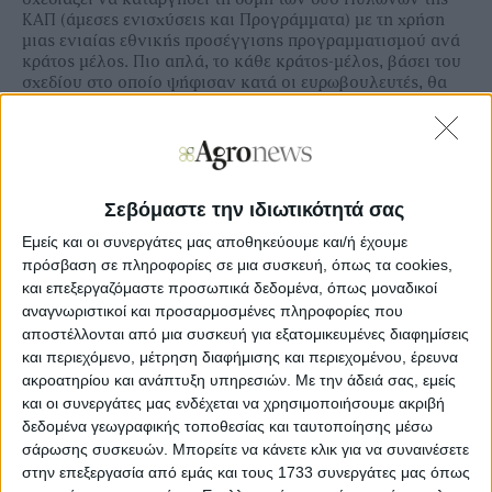
ΚΑΠ (άμεσες ενισχύσεις και Προγράμματα) με τη χρήση
μιας ενιαίας εθνικής προσέγγισης προγραμματισμού ανά
κράτος μέλος. Πιο απλά, το κάθε κράτος-μέλος, βάσει του
σχεδίου στο οποίο ψήφισαν κατά οι ευρωβουλευτές, θα
είχε έναν ενιαίο κοινοτικό προϋπολογισμό να τον
μοιράσει όπως αυτό θέλει (αγροτική πολιτική, τουρισμός,
βιομηχανία, επιχειρηματικότητα, κοινωνική πολιτική
κ.λπ), γεγονός που δεδομένα θα οδηγούσε σε μείωση των
πόρων στη γεωργία.
Σεβόμαστε την ιδιωτικότητά σας
Στην έκθεση που εγκρίθηκε με 317 ψήφους υπέρ, 206
Εμείς και οι συνεργάτες μας αποθηκεύουμε και/ή έχουμε
κατά και 123 αποχές, οι ευρωβουλευτές ζητούν ένα πολύ
πρόσβαση σε πληροφορίες σε μια συσκευή, όπως τα cookies,
πιο φιλόδοξο πολυετές δημοσιονομικό πλαίσιο (ΠΔΠ)
και επεξεργαζόμαστε προσωπικά δεδομένα, όπως μοναδικοί
που να ανταποκρίνεται στις προσδοκίες των πολιτών της
αναγνωριστικοί και προσαρμοσμένες πληροφορίες που
ΕΕ σε μια όλο και πιο περίπλοκη διεθνή σκηνή. Το
υφιστάμενο ανώτατο όριο δαπανών (1% του συνολικού
αποστέλλονται από μια συσκευή για εξατομικευμένες διαφημίσεις
ακαθάριστου εθνικού εισοδήματος των κρατών μελών)
και περιεχόμενο, μέτρηση διαφήμισης και περιεχομένου, έρευνα
δεν επαρκεί για την αποτελεσματική αντιμετώπιση του
ακροατηρίου και ανάπτυξη υπηρεσιών.
Με την άδειά σας, εμείς
αυξανόμενου φάσματος κρίσεων και προκλήσεων που
και οι συνεργάτες μας ενδέχεται να χρησιμοποιήσουμε ακριβή
αντιμετωπίζουμε, λένε οι ευρωβουλευτές.
δεδομένα γεωγραφικής τοποθεσίας και ταυτοποίησης μέσω
σάρωσης συσκευών. Μπορείτε να κάνετε κλικ για να συναινέσετε
Με τις ΗΠΑ να εγκαταλείπουν τον ρόλο τους στα
στην επεξεργασία από εμάς και τους 1733 συνεργάτες μας όπως
παγκόσμια δρώμενα, η αντιμετώπιση του επιθετικού