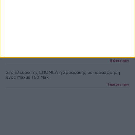
Άνοιξε εκ νέου το σύστημα ΕΑΕ 2025 για διορθώσεις,
μέχρι και τις 7 Σεπτεμβρίου η προθεσμία για αγρότες
8 ώρες πριν
Με οδηγούς τσίπουρο και ούζο κερδίζουν έδαφος στoν
παγκόσμιο χάρτη τα premium αποστάγματα
8 ώρες πριν
Πιστώθηκε η πρώτη δόση ενίσχυσης στα λιπάσματα, στα
33,58 εκατ. η πληρωμή
8 ώρες πριν
Στο πλευρό της ΕΠΟΜΕΑ η Σαρακάκης με παραχώρηση
ενός Maxus T60 Max
1 ημέρες πριν