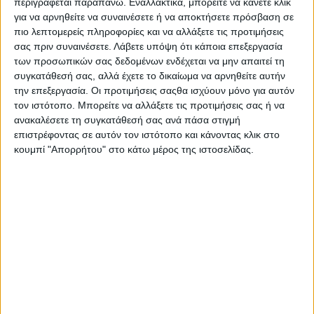
περιγράφεται παραπάνω. Εναλλακτικά, μπορείτε να κάνετε κλικ
πολέμου της Ρωσίας κατά της Ουκρανίας θα πρέπει να
για να αρνηθείτε να συναινέσετε ή να αποκτήσετε πρόσβαση σε
πραγματοποιηθεί με δαπάνες της ΕΕ, εντός ενός εξαιρετικά
πιο λεπτομερείς πληροφορίες και να αλλάξετε τις προτιμήσεις
δύσκολου οικονομικού και κοινωνικού πλαισίου, του
χάσματος ανταγωνιστικότητας και της επιδεινούμενης
σας πριν συναινέσετε.
Λάβετε υπόψη ότι κάποια επεξεργασία
κλιματικής αλλαγής και της κρίσης βιοποικιλότητας.
των προσωπικών σας δεδομένων ενδέχεται να μην απαιτεί τη
συγκατάθεσή σας, αλλά έχετε το δικαίωμα να αρνηθείτε αυτήν
«Όχι» στα ενιαία εθνικά σχέδια
την επεξεργασία. Οι προτιμήσεις σαςθα ισχύουν μόνο για αυτόν
τον ιστότοπο. Μπορείτε να αλλάξετε τις προτιμήσεις σας ή να
Το Κοινοβούλιο απορρίπτει τη προσέγγιση της Επιτροπής
ανακαλέσετε τη συγκατάθεσή σας ανά πάσα στιγμή
για ένα «εθνικό σχέδιο ανά κράτος μέλος» που έχει ως
επιστρέφοντας σε αυτόν τον ιστότοπο και κάνοντας κλικ στο
πρότυπο τον Μηχανισμό Ανάκαμψης και Ανθεκτικότητας.
κουμπί "Απορρήτου" στο κάτω μέρος της ιστοσελίδας.
Αντ' αυτού, οι ευρωβουλευτές ζητούν μια δομή που θα
διασφαλίζει τη διαφάνεια και την κοινοβουλευτική
λογοδοσία και θα εμπλέκει τις περιφερειακές και τοπικές
αρχές και όλους τους σχετικούς φορείς. Το ψήφισμα
επιβεβαιώνει επίσης τον ρόλο της πολιτικής συνοχής στην
εμβάθυνση της ενιαίας αγοράς, τη μείωση των ανισοτήτων
και την καταπολέμηση της φτώχειας.
Ανταγωνιστικότητα και άμυνα
Οι ευρωβουλευτές πιστεύουν ότι το προτεινόμενο «ταμείο
ανταγωνιστικότητας», όπου θα συγχωνεύονταν
υφιστάμενα προγράμματα, δεν θα επιφέρει τα