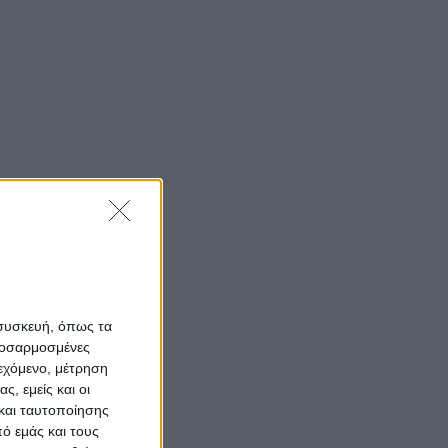
 συσκευή, όπως τα
προσαρμοσμένες
ιεχόμενο, μέτρηση
ς, εμείς και οι
και ταυτοποίησης
ό εμάς και τους