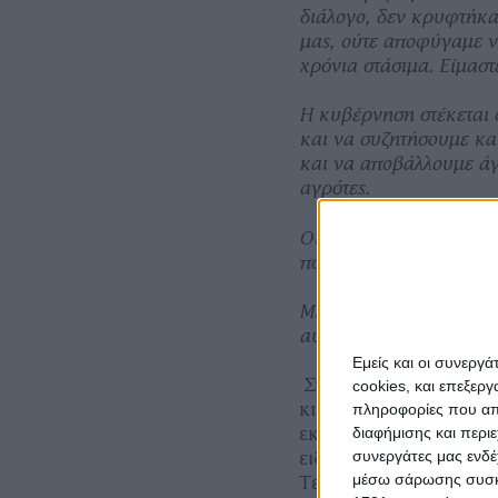
διάλογο, δεν κρυφτήκ
μας, ούτε αποφύγαμε ν
χρόνια στάσιμα. Είμαστ
Η κυβέρνηση στέκεται 
και να συζητήσουμε κα
και να αποβάλλουμε άγ
αγρότες.
Οι γεωργοί, οι κτηνοτρό
πόρτα του Υπουργείου ε
Μέσα από τον διάλογο λ
αυτό είναι το βασικό σ
Εμείς και οι συνεργ
Στο μεταξύ, αυξάνοντα
cookies, και επεξε
κινητοποιήσεις πανελ
πληροφορίες που απο
διαφήμισης και περι
εκφράζουν την συμπα
συνεργάτες μας ενδέ
ειδικά μετά την αστυ
μέσω σάρωσης συσκευ
Τετάρτη 24 Ιανουαρίο