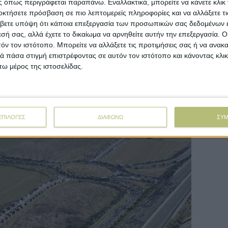
 όπως περιγράφεται παραπάνω. Εναλλακτικά, μπορείτε να κάνετε κλικ γ
ν Πλατύκαμπο, όπου έχουν συγκεντρωθεί περί
οκτήσετε πρόσβαση σε πιο λεπτομερείς πληροφορίες και να αλλάξετε τι
ατοντάδες αγρότες. Στον Ε-65 αναμένεται να
βετε υπόψη ότι κάποια επεξεργασία των προσωπικών σας δεδομένων ε
ση των κινητοποιήσεων οι αγρότες σε νέα
εσή σας, αλλά έχετε το δικαίωμα να αρνηθείτε αυτήν την επεξεργασία. 
ατοποιηθεί για να καθορίσουν τις επόμενες
τόν τον ιστότοπο. Μπορείτε να αλλάξετε τις προτιμήσεις σας ή να ανακα
ερα, μετά τις χθεσινές κινητοποιήσεις οι
 πάσα στιγμή επιστρέφοντας σε αυτόν τον ιστότοπο και κάνοντας κλι
ίσει να παραμείνουν στα μπλόκα στην
ω μέρος της ιστοσελίδας.
ειρήσουν και πάλι να κλείσουν την Εθνική.
ΕΠΙΛΟΓΕΣ
ΔΙΑΦΩΝΩ
ΣΥ