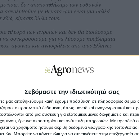
αμε ποτέ, δεν αποποιηθήκαμε των ευθυνών
α ασχοληθούμε με θέματα που είναι για πολλά
ε εδώ, είμαστε δίπλα τους.
στο πλευρό των αγροτών και δεν θα διστάσουμε
ι να συγκρουστούμε για να λύσουμε προβλήματα
χος, αγωνίες και ανασφάλεια από τους Έλληνες
φοι, οι αλιείς, οι μελισσοκόμοι ξέρουν ότι η
ίναι ανοιχτή να συζητήσουμε τα πάντα.
ύνονται προβλήματα και στο τέλος της ημέρας,
Σεβόμαστε την ιδιωτικότητά σας
τοιχείο της Δημοκρατίας μας».
άτες μας αποθηκεύουμε και/ή έχουμε πρόσβαση σε πληροφορίες σε μια
ι οι συσκέψεις και οι αποφάσεις για
ργαζόμαστε προσωπικά δεδομένα, όπως μοναδικοί αναγνωριστικοί και 
λαδικά, με αγροτικούς συλλόγους να
στέλλονται από μια συσκευή για εξατομικευμένες διαφημίσεις και περ
εχομένου, έρευνα ακροατηρίου και ανάπτυξη υπηρεσιών.
Με την άδειά σα
ράστασή τους στους Θεσσαλούς αγρότες,
χεται να χρησιμοποιήσουμε ακριβή δεδομένα γεωγραφικής τοποθεσίας 
νομική καταστολή που αντιμετώπισαν την
ών. Μπορείτε να κάνετε κλικ για να συναινέσετε στην επεξεργασία απ
υ σε Ε-65 όπου υπήρξε και τραυματισμός