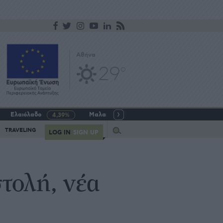
Αθήνα
29
o
Ελαιόλαδο
Μαλακό σιτάρι
Γάλα αγελαδινό
4,39%
-5,64%
Query
TRAVELING
LOG IN
SIGN UP
τολή, νέα