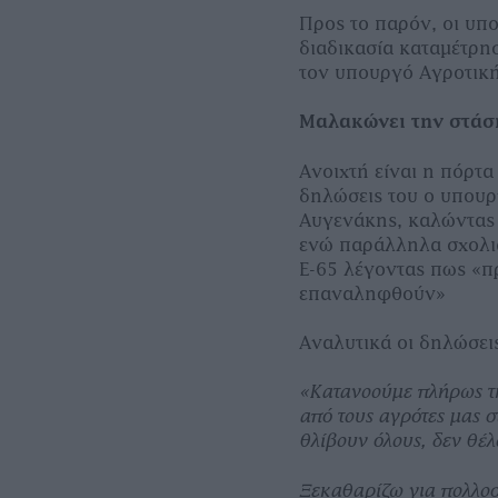
Προς το παρόν, οι υπ
διαδικασία καταμέτρ
τον υπουργό Αγροτικ
Μαλακώνει την στάσ
Ανοιχτή είναι η πόρτα
δηλώσεις του ο υπουρ
Αυγενάκης, καλώντας
ενώ παράλληλα σχολιά
Ε-65 λέγοντας πως «π
επαναληφθούν»
Αναλυτικά οι δηλώσε
«Κατανοούμε πλήρως τη
από τους αγρότες μας σ
θλίβουν όλους, δεν θέ
Ξ
εκαθαρίζω για πολλοσ