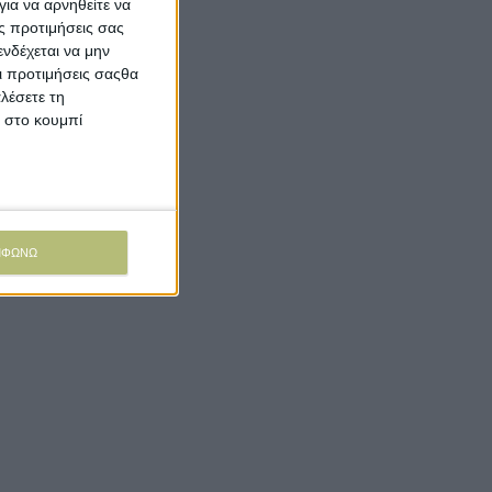
ια να αρνηθείτε να
ς προτιμήσεις σας
νδέχεται να μην
Οι προτιμήσεις σαςθα
λέσετε τη
κ στο κουμπί
ΜΦΩΝΩ