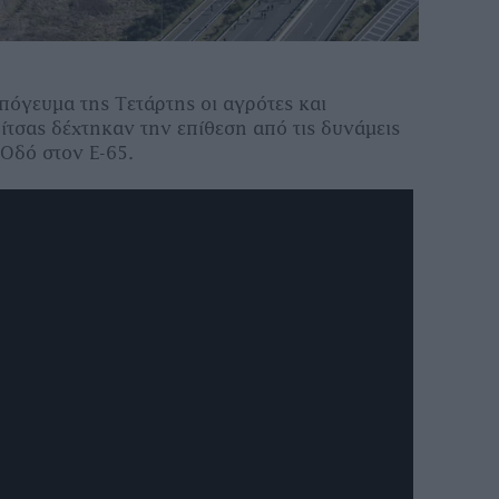
απόγευμα της Τετάρτης οι αγρότες και
ίτσας δέχτηκαν την επίθεση από τις δυνάμεις
 Οδό στον Ε-65.