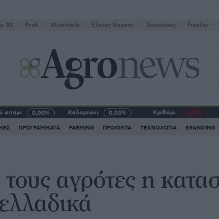
p 50
Profi
Winetrails
Eλαίας Καρπός
Τυροκόμος
Fresher
 σιτάρι
Καλαμπόκι
Κριθάρι
0,00%
0,00%
-6,71%
ΜΕΣ
ΠΡΟΓΡΑΜΜΑΤΑ
FARMING
ΠΡΟΙΟΝΤΑ
ΤΕΧΝΟΛΟΓΙΑ
BRANDING
τους αγρότες η κατασ
ελλαδικά