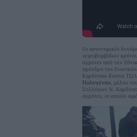
Οι αστυνομικές δυνάμ
χειροβομβίδων κρότο
αγρότες από την Εθνι
πρόεδρο της Ενωτική
Καρδίτσας Κώστα Τζέλ
Πολυγένης
, μέλος τ
Συλλόγων Ν. Καρδίτσ
αγρότες, οι οποίοι α