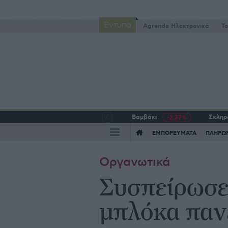
Έντυπα
Agrenda Ηλεκτρονικά
To
Βαμβάκι
Σκληρό
-2,37%
ΕΜΠΟΡΕΥΜΑΤΑ
ΠΛΗΡΩ
Οργανωτικά
Συσπείρωσε 
μπλόκα παν