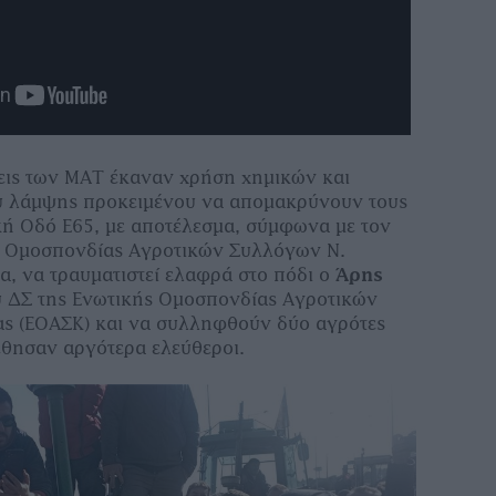
εις των ΜΑΤ έκαναν χρήση χημικών και
υ λάμψης προκειμένου να απομακρύνουν τους
κή Οδό Ε65, με αποτέλεσμα, σύμφωνα με τον
ς Ομοσπονδίας Αγροτικών Συλλόγων Ν.
α, να τραυματιστεί ελαφρά στο πόδι ο
Άρης
ου ΔΣ της Ενωτικής Ομοσπονδίας Αγροτικών
ας (ΕΟΑΣΚ) και να συλληφθούν δύο αγρότες
φέθησαν αργότερα ελεύθεροι.