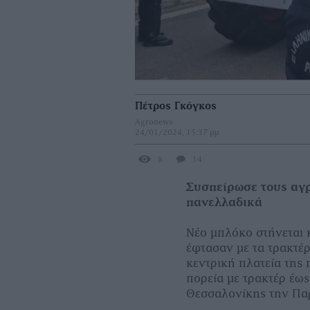
Πέτρος Γκόγκος
Agronews
24/01/2024, 15:37 μμ
8
14
Συσπείρωσε τους αγρ
πανελλαδικά
Νέο μπλόκο στήνεται 
έφτασαν με τα τρακτέ
κεντρική πλατεία της
πορεία με τρακτέρ έω
Θεσσαλονίκης την Πα