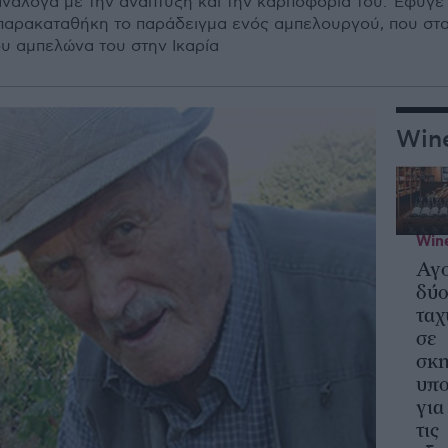
ανάλογα µε την ανάπτυξη και την καρποφορία του. Έφυγ
αρακαταθήκη το παράδειγµα ενός αµπελουργού, που στα 
υ αµπελώνα του στην Ικαρία
Wine
Wine
Αγ
δύ
ταχ
σε
σκη
υπ
για
τις