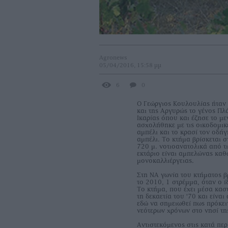
Agronews
05/04/2016, 15:58 μμ
6
0
Ο Γεώργιος Κουλουλίας ήταν 
και της Αργυρώς το γένος Πλ
Ικαρίας όπου και έζησε το μ
ασχολήθηκε με τις οικοδομικέ
αμπέλι και το κρασί τον οδή
αμπέλι. Το κτήμα βρίσκεται 
720 μ. νοτιοανατολικά από τι
εκτάριο είναι αμπελώνας καθ
μονοκαλλιέργειας.
Στη ΝΑ γωνία του κτήματος β
το 2010, 1 στρέμμα, όταν ο ί
Το κτήμα, που έχει μέσα κασ
τη δεκαετία του ‘70 και είνα
εδώ να σημειωθεί πως πρόκει
νεότερων χρόνων στο νησί της
Αντιστεκόμενος στις κατά πε