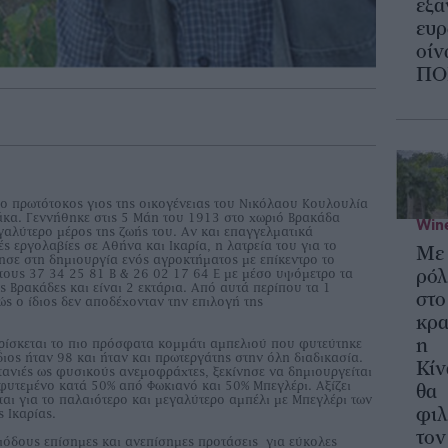
εξα
ευ
οίν
ΠΟ
ο πρωτότοκος γιος της οικογένειας του Νικόλαου Κουλουλία
άκα. Γεννήθηκε στις 5 Μάη του 1913 στο χωριό Βρακάδα
Wine
εγαλύτερο μέρος της ζωής του. Αν και επαγγελματικά
ς εργολαβίες σε Αθήνα και Ικαρία, η λατρεία του για το
Με
γησε στη δημιουργία ενός αγροκτήματος με επίκεντρο το
στους 37 34 25 81 Β & 26 02 17 64 Ε με μέσο υψόμετρο τα
ρό
ς Βρακάδες και είναι 2 εκτάρια. Από αυτά περίπου τα 1
στο
ώς ο ίδιος δεν αποδέχονταν την επιλογή της
κρα
η
ρίσκεται το πιο πρόσφατα κομμάτι αμπελιού που φυτεύτηκε
διος ήταν 98 και ήταν και πρωτεργάτης στην όλη διαδικασία.
Κίν
τανιές ως φυσικούς ανεμοφράχτες, ξεκίνησε να δημιουργείται
ι φυτεμένο κατά 50% από Φωκιανό και 50% Μπεγλέρι. Αξίζει
θα
ται για το παλαιότερο και μεγαλύτερο αμπέλι με Μπεγλέρι των
φιλ
 Ικαρίας.
τον
ριόδους επίσημες και ανεπίσημες προτάσεις για εύκολες