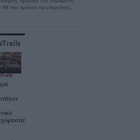
ε πλήρης ηµερών την παραµονή
98 του χρόνια, πρωτεργάτης,
Trails
Trails
ορά
ο
υτήτων
νικό
οχώρησης