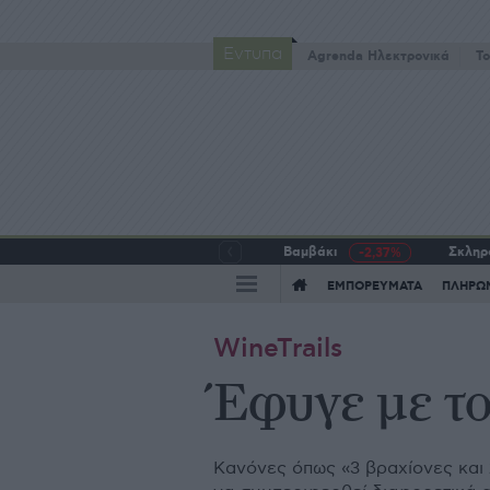
Έντυπα
Agrenda Ηλεκτρονικά
To
Βαμβάκι
Σκληρό
-2,37%
ΕΜΠΟΡΕΥΜΑΤΑ
ΠΛΗΡΩ
WineTrails
Έφυγε με το
Κανόνες όπως «3 βραχίονες και 