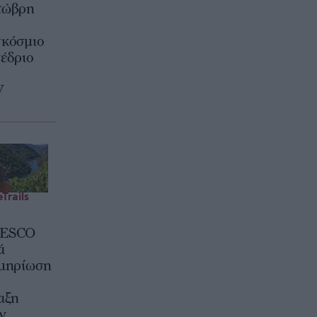
τώβρη
κόσμιο
έδριο
V
Trails
ESCO
ά
μηρίωση
αξη
ν