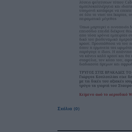
λύσεις φυτεύσεων τύπου Cabe
αμπελοκαλλιέργεια και ιδιαίτ
υπομονή κατάφερε να επεκτεί
σε όλο το νησί της Ικαρίας, 
πειραματικό μέγεθος
Όπως μαρτυρεί ο οινοποιός Ν
επεισόδιο επειδή διέκρινε θ
απο τόσα χρόνια εμπειρίας σ
δικό του βιοδυναμικό ημερολ
κρασί. Προσπάθησα να του π
όπου η ερμηνεία της ωριμότητ
παρήγαγε ο ίδιος. Η απάντησή
να κάνεις καλό κρασί και θα
σταφύλια, τον κόπο του, αφο
διαδικασία ήρεμων και αφρω
ΤΡΥΓΟΣ ΣΤΙΣ ΒΡΑΚΑΔΕΣ ΤΟ 2
Γιώργος Κουλουλίας είχε δ
µε τις δικές του αξιακές ισ
τρύγο τη γιορτή του Σταυρ
Κείμενο από το περιοδικό W
Σχόλια
(0)