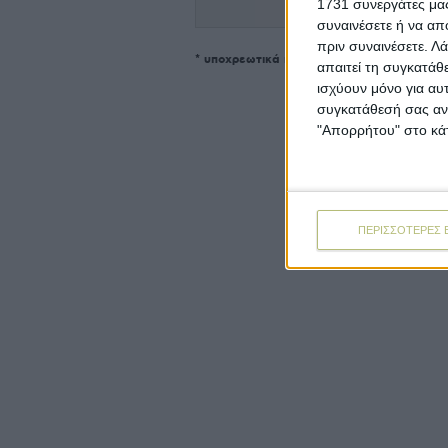
1731 συνεργάτες μας
συναινέσετε ή να απ
πριν συναινέσετε.
Λά
* υποχρεωτικά πεδία
απαιτεί τη συγκατάθ
ισχύουν μόνο για αυ
συγκατάθεσή σας ανά
"Απορρήτου" στο κάτ
ΠΕΡΙΣΣΟΤΕΡΕΣ 