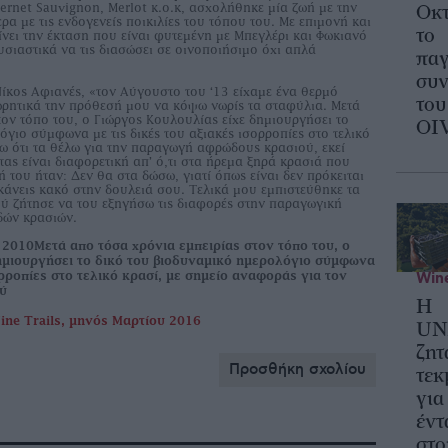
rnet Sauvignon, Merlot κ.ο.κ, ασχολήθηκε μία ζωή με την
Οκ
ερα με τις ενδογενείς ποικιλίες του τόπου του. Με επιμονή και
το
νει την έκταση που είναι φυτεμένη με Μπεγλέρι και Φωκιανό
ουσιαστικά να τις διασώσει σε οινοποιήσιμο όχι απλά
παγ
συν
ίκος Αφιανές, «τον Αύγουστο του ‘13 είχαμε ένα θερμό
του
εωρητικά την πρόθεσή μου να κόψω νωρίς τα σταφύλια. Μετά
τον τόπο του, ο Γιώργος Κουλουλίας είχε δημιουργήσει το
ΟΙ
όγιο σύμφωνα με τις δικές του αξιακές ισορροπίες στο τελικό
ω ότι τα θέλω για την παραγωγή αφρώδους κρασιού, εκεί
ας είναι διαφορετική απ’ ό,τι στα ήρεμα ξηρά κρασιά που
 του ήταν: Δεν θα στα δώσω, γιατί όπως είναι δεν πρόκειται
 κάνεις κακό στην δουλειά σου. Τελικά μου εμπιστεύθηκε τα
ύ ζήτησε να του εξηγήσω τις διαφορές στην παραγωγική
δών κρασιών.
010Μετά απο τόσα χρόνια εµπειρίας στον τόπο του, ο
ηµιουργήσει το δικό του βιοδυναµικό ηµερολόγιο σύµφωνα
Wine
ορροπίες στο τελικό κρασί, µε σηµείο αναφοράς για τον
ού
Η
ine Trails, μηνός Μαρτίου 2016
UN
ζητ
Προσθήκη σχολίου
τεκ
για
έντ
στο