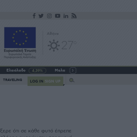
Αθήνα
27
o
Ελαιόλαδο
Μαλακό σιτάρι
Γάλα αγελαδινό
4,39%
-5,64%
Query
TRAVELING
LOG IN
SIGN UP
ξερε ότι σε κάθε φυτό έπρεπε