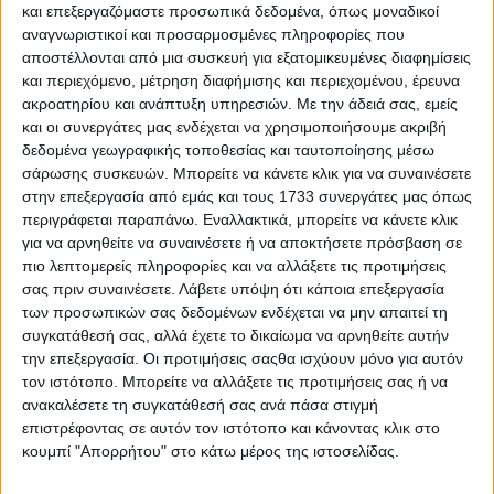
συστηµατική καλλιέργεια φτάνει έως και τους 10 τόνους
και επεξεργαζόμαστε προσωπικά δεδομένα, όπως μοναδικοί
το στρέµµα, ενώ οι καλλιεργητικές της απαιτήσεις είναι
αναγνωριστικοί και προσαρμοσμένες πληροφορίες που
επίσης µικρότερες». Ο κ. Χαλαστάρας µπόρεσε επίσης να
αποστέλλονται από μια συσκευή για εξατομικευμένες διαφημίσεις
βασιστεί στην αξία της τοπικής ποικιλίας του
και περιεχόμενο, μέτρηση διαφήμισης και περιεχομένου, έρευνα
αφροκύδωνου, πο όπως τονίζει, είναι η καλύτερη όσον
ακροατηρίου και ανάπτυξη υπηρεσιών.
Με την άδειά σας, εμείς
αφορά στη µεταποίηση.
και οι συνεργάτες μας ενδέχεται να χρησιμοποιήσουμε ακριβή
δεδομένα γεωγραφικής τοποθεσίας και ταυτοποίησης μέσω
σάρωσης συσκευών. Μπορείτε να κάνετε κλικ για να συναινέσετε
«Καθώς η παραγωγή µας αυξάνεται, ζητούµενο
στην επεξεργασία από εμάς και τους 1733 συνεργάτες μας όπως
παραµένει η οργάνωση»
περιγράφεται παραπάνω. Εναλλακτικά, μπορείτε να κάνετε κλικ
Φέτος, η παραγωγή του κτήµατος των 20 στρεµµάτων του
για να αρνηθείτε να συναινέσετε ή να αποκτήσετε πρόσβαση σε
παραγωγού έφτασε τους 30 τόνους, ενώ ο ίδιος
πιο λεπτομερείς πληροφορίες και να αλλάξετε τις προτιμήσεις
προβλέπει ότι την επόµενη πενταετία θα
σας πριν συναινέσετε.
Λάβετε υπόψη ότι κάποια επεξεργασία
υπερδιπλασιαστεί, καθώς το 70% των δέντρων είναι
των προσωπικών σας δεδομένων ενδέχεται να μην απαιτεί τη
ακόµα σε µη παραγωγική ηλικία. Η διάθεση των
συγκατάθεσή σας, αλλά έχετε το δικαίωμα να αρνηθείτε αυτήν
προϊόντων γίνεται αυτή τη στιγµή αποκλειστικά στη
την επεξεργασία. Οι προτιμήσεις σαςθα ισχύουν μόνο για αυτόν
βιοµηχανία γλυκών των αδελφών Γεωργούλα στην
τον ιστότοπο. Μπορείτε να αλλάξετε τις προτιμήσεις σας ή να
Πορταριά για την παραγωγή γλυκών κουταλιού και
ανακαλέσετε τη συγκατάθεσή σας ανά πάσα στιγμή
µαρµελάδων υψηλής διατροφικής αξίας.
επιστρέφοντας σε αυτόν τον ιστότοπο και κάνοντας κλικ στο
κουμπί "Απορρήτου" στο κάτω μέρος της ιστοσελίδας.
«Η γενιά που ακολουθεί έχει ποτιστεί µε το ίδιο µεράκι,
όπως βλέπω και από τον γιο µου Απόστολο, που αν και
φοιτεί στην Πολυτεχνική Σχολή Βόλου, ασχολείται