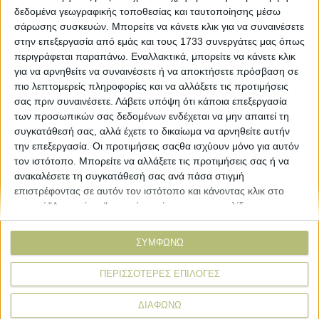
δεδομένα γεωγραφικής τοποθεσίας και ταυτοποίησης μέσω
σάρωσης συσκευών. Μπορείτε να κάνετε κλικ για να συναινέσετε
ΒΙΒΛΙΟΘΗΚΗ
στην επεξεργασία από εμάς και τους 1733 συνεργάτες μας όπως
περιγράφεται παραπάνω. Εναλλακτικά, μπορείτε να κάνετε κλικ
για να αρνηθείτε να συναινέσετε ή να αποκτήσετε πρόσβαση σε
e-
πιο λεπτομερείς πληροφορίες και να αλλάξετε τις προτιμήσεις
mail
σας πριν συναινέσετε.
Λάβετε υπόψη ότι κάποια επεξεργασία
των προσωπικών σας δεδομένων ενδέχεται να μην απαιτεί τη
Explore
About
συγκατάθεσή σας, αλλά έχετε το δικαίωμα να αρνηθείτε αυτήν
Εμπορεύματα
Εταιρική ταυτότητα
την επεξεργασία. Οι προτιμήσεις σαςθα ισχύουν μόνο για αυτόν
Τεχνολογία
Ιστορική αναδρομή
τον ιστότοπο. Μπορείτε να αλλάξετε τις προτιμήσεις σας ή να
ανακαλέσετε τη συγκατάθεσή σας ανά πάσα στιγμή
Προιόντα
Agrenda Ηλεκτρονικά
επιστρέφοντας σε αυτόν τον ιστότοπο και κάνοντας κλικ στο
Special Reports
Επικοινωνία
κουμπί "Απορρήτου" στο κάτω μέρος της ιστοσελίδας.
Links
More
ΣΥΜΦΩΝΩ
Δελτία Τύπου
Συνδρομές
Εκδηλώσεις
Αγγελίες
ΠΕΡΙΣΣΟΤΕΡΕΣ ΕΠΙΛΟΓΕΣ
Συνεντεύξεις
ΔΙΑΦΩΝΩ
Ψηφοφορίες