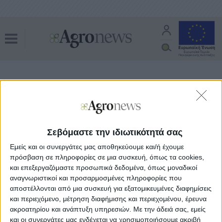
αδρανείς γαίες
Όλα τα άρθρα του tag
Διεθνή
25.06.20 - 08:47
Αγρότες νέας γενιάς βάζει η Ιταλία, με
Σεβόμαστε την ιδιωτικότητά σας
κίνητρο τις αδρανείς γαίες
Εμείς και οι συνεργάτες μας αποθηκεύουμε και/ή έχουμε
πρόσβαση σε πληροφορίες σε μια συσκευή, όπως τα cookies,
και επεξεργαζόμαστε προσωπικά δεδομένα, όπως μοναδικοί
αναγνωριστικοί και προσαρμοσμένες πληροφορίες που
αποστέλλονται από μια συσκευή για εξατομικευμένες διαφημίσεις
και περιεχόμενο, μέτρηση διαφήμισης και περιεχομένου, έρευνα
ακροατηρίου και ανάπτυξη υπηρεσιών.
Με την άδειά σας, εμείς
και οι συνεργάτες μας ενδέχεται να χρησιμοποιήσουμε ακριβή