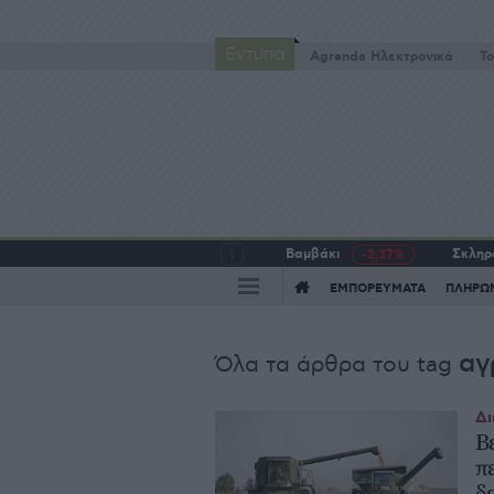
Έντυπα
Agrenda Ηλεκτρονικά
To
Βαμβάκι
Σκληρό
-2,37%
ΕΜΠΟΡΕΥΜΑΤΑ
ΠΛΗΡΩ
αγ
Όλα τα άρθρα του tag
Δι
Β
π