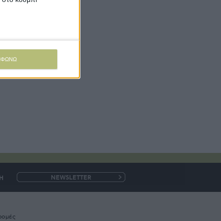
ΜΦΩΝΩ
Η
e-
mail
ρομές