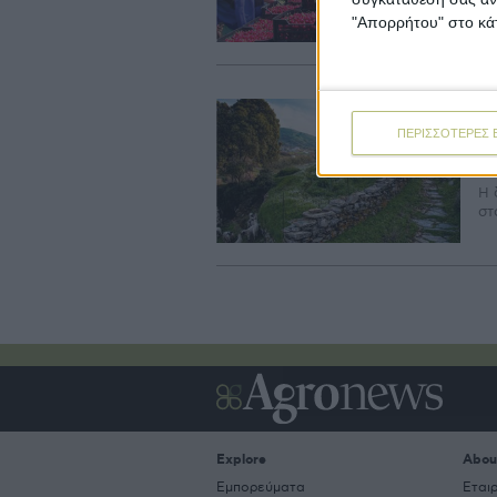
θα
"Απορρήτου" στο κάτ
το
Πο
Α
ΠΕΡΙΣΣΟΤΕΡΕΣ 
φ
Η 
στ
Explore
Abou
Εμπορεύματα
Εται