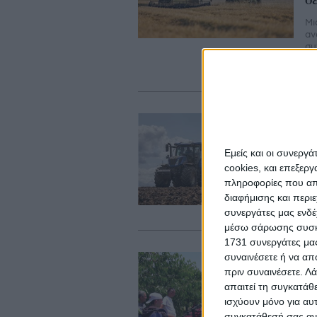
δ
Μι
αν
συ
πε
ηλ
Κο
Σ
1
Εμείς και οι συνεργ
cookies, και επεξε
Στ
πληροφορίες που απο
αγ
διαφήμισης και περι
κα
χω
συνεργάτες μας ενδέ
μέσω σάρωσης συσκευ
1731 συνεργάτες μας
Θε
συναινέσετε ή να απ
πριν συναινέσετε.
Λά
Τ
απαιτεί τη συγκατάθ
κ
ισχύουν μόνο για αυ
Η 
συγκατάθεσή σας ανά