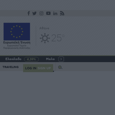
Αθήνα
25
o
Ελαιόλαδο
Μαλακό σιτάρι
Γάλα αγελαδινό
4,39%
-5,64%
Query
TRAVELING
LOG IN
SIGN UP