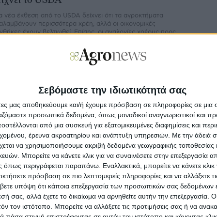
είχνει το USDA
α νέα έκθεση από το USDA δείχνει ότι τα αγροκτήματα
αλαμβάνουν περισσότερα χρέη, αλλά οι οικονομικές
νθήκες έχουν βελτιωθεί. Επίσης, οι αναλογίες χρέους προς
ριουσιακά στοιχεία μπορεί να ποικίλλουν ευρέως μεταξύ
ικιακών ομάδων και τύπου αγροκτήματος.
ινή Αγροτική Πολιτική
17.11.23 - 08:15
Σεβόμαστε την ιδιωτικότητά σας
ε αγροκτήματα με κλήση μεγαλύτερη από
5% οι περιορισμοί σε όργωμα
άτες μας αποθηκεύουμε και/ή έχουμε πρόσβαση σε πληροφορίες σε μια
ργαζόμαστε προσωπικά δεδομένα, όπως μοναδικοί αναγνωριστικοί και 
ις απαιτήσεις αιρεσιμότητας δηλαδή τις υποχρεώσεις
στέλλονται από μια συσκευή για εξατομικευμένες διαφημίσεις και περ
ροτών για τη λήψη όλων των επιδοτήσεων της ΚΑΠ, υπάρχει
εχομένου, έρευνα ακροατηρίου και ανάπτυξη υπηρεσιών.
Με την άδειά σα
ι ένας όρος που θέτει προϋποθέσεις για την όργωση του
ραφιού.
χεται να χρησιμοποιήσουμε ακριβή δεδομένα γεωγραφικής τοποθεσίας 
ών. Μπορείτε να κάνετε κλικ για να συναινέσετε στην επεξεργασία απ
 όπως περιγράφεται παραπάνω. Εναλλακτικά, μπορείτε να κάνετε κλικ γ
σμικά
οκτήσετε πρόσβαση σε πιο λεπτομερείς πληροφορίες και να αλλάξετε τι
10.07.20 - 08:46
βετε υπόψη ότι κάποια επεξεργασία των προσωπικών σας δεδομένων ε
η µισή δουλειά από αυτή που χρειάζεται
εσή σας, αλλά έχετε το δικαίωμα να αρνηθείτε αυτήν την επεξεργασία. 
άνει η λύση αγρεργατών
τόν τον ιστότοπο. Μπορείτε να αλλάξετε τις προτιμήσεις σας ή να ανακα
απουσία κάποιων αποσαφηνίσεων για τις διευκολύνσεις που
 πάσα στιγμή επιστρέφοντας σε αυτόν τον ιστότοπο και κάνοντας κλι