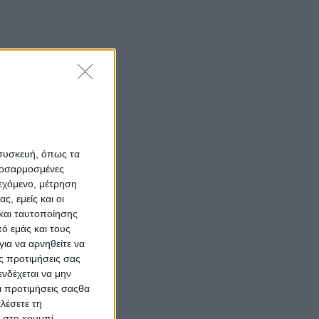
 συσκευή, όπως τα
προσαρμοσμένες
ιεχόμενο, μέτρηση
ς, εμείς και οι
και ταυτοποίησης
ό εμάς και τους
ια να αρνηθείτε να
ς προτιμήσεις σας
νδέχεται να μην
Οι προτιμήσεις σαςθα
λέσετε τη
κ στο κουμπί