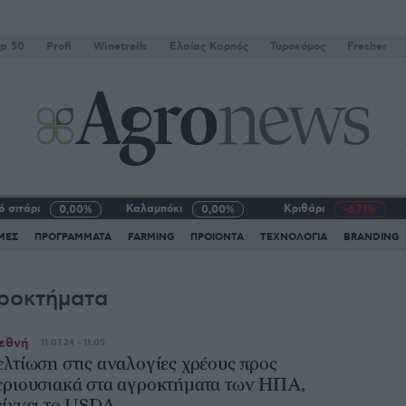
p 50
Profi
Winetrails
Eλαίας Καρπός
Τυροκόμος
Fresher
 σιτάρι
Καλαμπόκι
Κριθάρι
0,00%
0,00%
-6,71%
ΜΕΣ
ΠΡΟΓΡΑΜΜΑΤΑ
FARMING
ΠΡΟΙΟΝΤΑ
ΤΕΧΝΟΛΟΓΙΑ
BRANDING
ροκτήματα
εθνή
11.07.24 - 11:05
ελτίωση στις αναλογίες χρέους προς
εριουσιακά στα αγροκτήματα των ΗΠΑ,