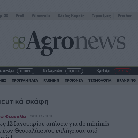
p 50
Profi
Winetrails
Eλαίας Καρπός
Τυροκόμος
Fresher
 σιτάρι
Καλαμπόκι
Κριθάρι
0,00%
0,00%
-6,71%
ΜΕΣ
ΠΡΟΓΡΑΜΜΑΤΑ
FARMING
ΠΡΟΙΟΝΤΑ
ΤΕΧΝΟΛΟΓΙΑ
BRANDING
ιευτικά σκάφη
ώ Θεσσαλία
28.12.23 - 14:12
ως 12 Ιανουαρίου αιτήσεις για de minimis
λιέων Θεσσαλίας που επλήγησαν από