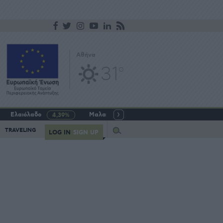
Αθήνα
31
o
Ελαιόλαδο
Μαλακό σιτάρι
Γάλα αγελαδινό
4,39%
-5,64%
Query
TRAVELING
LOG IN
SIGN UP