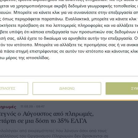
αγγελματικών σκαφών από τον Υφυπουργό Αγροτικής
χεται να χρησιμοποιήσουμε ακριβή δεδομένα γεωγραφικής τοποθεσίας 
άπτυξης και Τροφίμων, κ. Σταύρο Κελέτση.
ών. Μπορείτε να κάνετε κλικ για να συναινέσετε στην επεξεργασία απ
 όπως περιγράφεται παραπάνω. Εναλλακτικά, μπορείτε να κάνετε κλικ γ
οκτήσετε πρόσβαση σε πιο λεπτομερείς πληροφορίες και να αλλάξετε τι
ϊκό Κεφάλαιο
12.12.23 - 13:52
βετε υπόψη ότι κάποια επεξεργασία των προσωπικών σας δεδομένων ε
ιάθεση πλεονάζουσας χωρητικότητας (GT)
εσή σας, αλλά έχετε το δικαίωμα να αρνηθείτε αυτήν την επεξεργασία. 
αι ιπποδύναμης (kW) για αλιευτικά σκάφη
τόν τον ιστότοπο. Μπορείτε να αλλάξετε τις προτιμήσεις σας ή να ανακα
την Πιερία
 πάσα στιγμή επιστρέφοντας σε αυτόν τον ιστότοπο και κάνοντας κλι
ω μέρος της ιστοσελίδας.
 Τμήμα Αλιείας της ΠΕ Πιερίας ενημερώνει ότι σύμφωνα με
ν αριθ. 3406/368489/30.11.2023 (Β’ 6854) ΥΑ το ύψος της
νολικής πλεονάζουσας αλιευτικής ικανότητας σε
ρητικότητα (GT) και ισχύ κινητήρων πρόωσης (kW), η οποία
 διατεθεί σε δυνητικούς δικαιούχους, είναι για κάθε μια από
ς παρακάτω κατηγορίες σκαφών:
ΕΠΙΛΟΓΕΣ
ΔΙΑΦΩΝΩ
ΣΥ
ηρωμές
11.08.20 - 08:47
τεγνός ο Αύγουστος από πληρωμές,
ετάρτη σε μια δόση το 35% ΕΛΓΑ
ιλολόγια» από εκκρεµότητες που λύνουν όσοι από τους
αλλήλους του Οργανισµού Πληρωµών δεν βρίσκονται σε