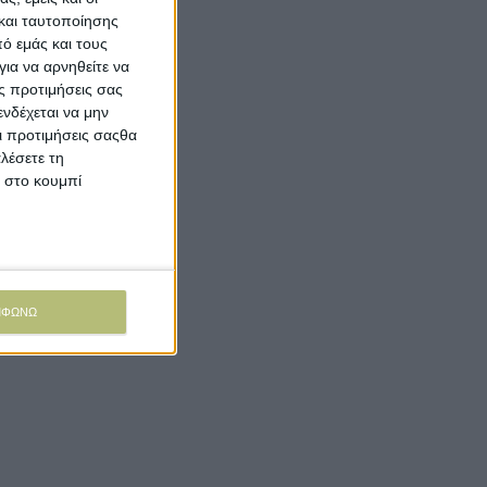
και ταυτοποίησης
ό εμάς και τους
ια να αρνηθείτε να
ς προτιμήσεις σας
νδέχεται να μην
Οι προτιμήσεις σαςθα
λέσετε τη
κ στο κουμπί
ΜΦΩΝΩ