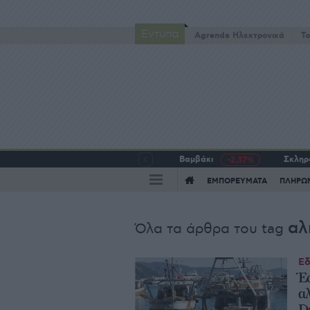
Έντυπα
Agrenda Ηλεκτρονικά
To
Βαμβάκι
Σκληρό
-2,37%
ΕΜΠΟΡΕΥΜΑΤΑ
ΠΛΗΡΩ
αλ
Όλα τα άρθρα του tag
Εδ
Έ
α