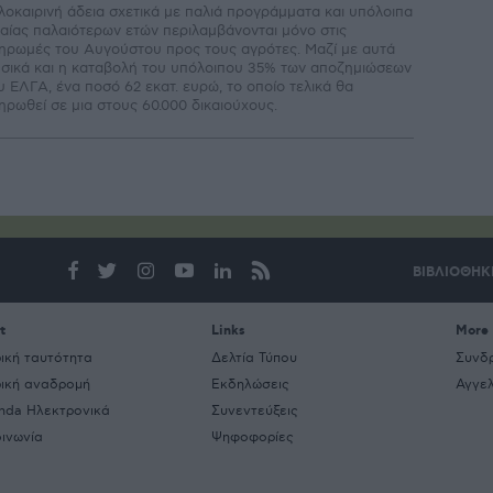
λοκαιρινή άδεια σχετικά µε παλιά προγράµµατα και υπόλοιπα
ιαίας παλαιότερων ετών περιλαµβάνονται µόνο στις
ηρωµές του Αυγούστου προς τους αγρότες. Μαζί με αυτά
σικά και η καταβολή του υπόλοιπου 35% των αποζημιώσεων
υ ΕΛΓΑ, ένα ποσό 62 εκατ. ευρώ, το οποίο τελικά θα
ηρωθεί σε μια στους 60.000 δικαιούχους.
ΒΙΒΛΙΟΘΗΚ
t
Links
More
ρική ταυτότητα
Δελτία Τύπου
Συνδ
ρική αναδρομή
Εκδηλώσεις
Αγγελ
nda Ηλεκτρονικά
Συνεντεύξεις
οινωνία
Ψηφοφορίες