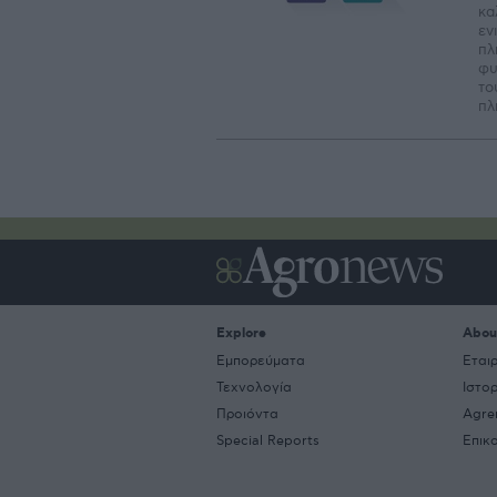
κα
εν
πλ
φυ
το
πλ
Explore
Abou
Εμπορεύματα
Εται
Τεχνολογία
Ιστο
Προιόντα
Agre
Special Reports
Επικ