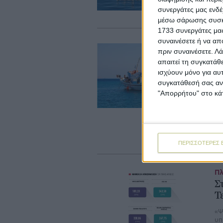
επ
συνεργάτες μας ενδέ
Αν
μέσω σάρωσης συσκευ
1733 συνεργάτες μας
συναινέσετε ή να απ
Ζω
πριν συναινέσετε.
Λά
Δ
απαιτεί τη συγκατάθ
κ
ισχύουν μόνο για αυ
σ
συγκατάθεσή σας ανά
"Απορρήτου" στο κάτ
Το
τη
συ
χω
θα
τι
ΠΕΡΙΣΣΟΤΕΡΕΣ 
Πλ
Σ
Τ
«Ψ
υπ