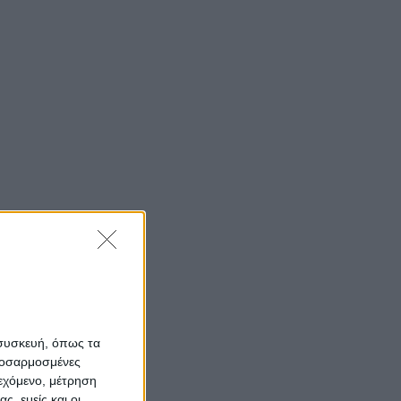
 συσκευή, όπως τα
προσαρμοσμένες
ιεχόμενο, μέτρηση
ς, εμείς και οι