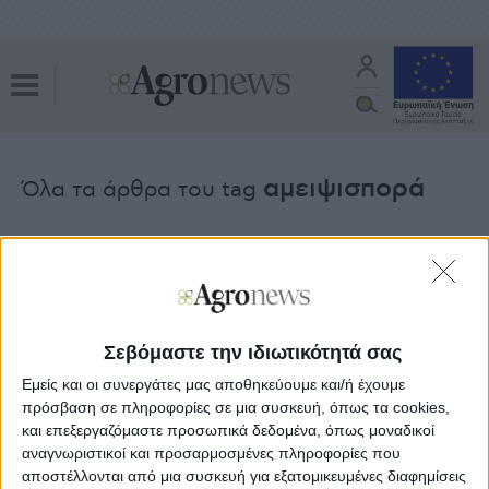
αμειψισπορά
Όλα τα άρθρα του tag
Θεσμικά
13.03.24 - 12:30
Οδηγός υποχρέωσης αμειψισποράς
για άνω 100 στρεμμάτων έκταση
Σεβόμαστε την ιδιωτικότητά σας
Εμείς και οι συνεργάτες μας αποθηκεύουμε και/ή έχουμε
Θεσμικά
29.09.22 - 15:49
πρόσβαση σε πληροφορίες σε μια συσκευή, όπως τα cookies,
Χωρίς αμειψισπορά αλλά με πιο μικρό
πρασίνισμα τη νέα σεζόν οι αροτραίες
και επεξεργαζόμαστε προσωπικά δεδομένα, όπως μοναδικοί
αναγνωριστικοί και προσαρμοσμένες πληροφορίες που
αποστέλλονται από μια συσκευή για εξατομικευμένες διαφημίσεις