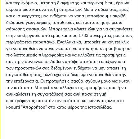
και περιεχόμενο, μέτρηση διαφήμισης και περιεχομένου, έρευνα
Ειδικά Αφιερώματα
01.01.22 - 09:22
ακροατηρίου και ανάπτυξη υπηρεσιών.
Με την άδειά σας, εμείς
Επτά νέες καλλιέργειες που
και οι συνεργάτες μας ενδέχεται να χρησιμοποιήσουμε ακριβή
επιδοτούνται, καλές και για
δεδομένα γεωγραφικής τοποθεσίας και ταυτοποίησης μέσω
αμειψισπορά
σάρωσης συσκευών. Μπορείτε να κάνετε κλικ για να συναινέσετε
στην επεξεργασία από εμάς και τους 1733 συνεργάτες μας όπως
περιγράφεται παραπάνω. Εναλλακτικά, μπορείτε να κάνετε κλικ
για να αρνηθείτε να συναινέσετε ή να αποκτήσετε πρόσβαση σε
Κοινή Αγροτική Πολιτική
01.02.21 - 09:22
πιο λεπτομερείς πληροφορίες και να αλλάξετε τις προτιμήσεις
Αμειψισπορά στο 20% και μοντέλο
σας πριν συναινέσετε.
Λάβετε υπόψη ότι κάποια επεξεργασία
υλοποίησης σημεία τριβής στην ΕΕ
των προσωπικών σας δεδομένων ενδέχεται να μην απαιτεί τη
συγκατάθεσή σας, αλλά έχετε το δικαίωμα να αρνηθείτε αυτήν
την επεξεργασία. Οι προτιμήσεις σαςθα ισχύουν μόνο για αυτόν
τον ιστότοπο. Μπορείτε να αλλάξετε τις προτιμήσεις σας ή να
ανακαλέσετε τη συγκατάθεσή σας ανά πάσα στιγμή
επιστρέφοντας σε αυτόν τον ιστότοπο και κάνοντας κλικ στο
κουμπί "Απορρήτου" στο κάτω μέρος της ιστοσελίδας.
ΒΙΒΛΙΟΘΗΚΗ