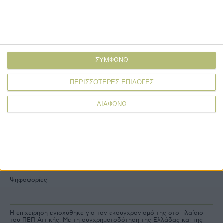
e-
mail
Explore
About
ΣΥΜΦΩΝΩ
Εμπορεύματα
Εταιρική ταυτότητα
Τεχνολογία
Ιστορική αναδρομή
ΠΕΡΙΣΣΟΤΕΡΕΣ ΕΠΙΛΟΓΕΣ
Προιόντα
Agrenda Ηλεκτρονικά
Special Reports
Επικοινωνία
ΔΙΑΦΩΝΩ
Links
More
Δελτία Τύπου
Συνδρομές
Εκδηλώσεις
Αγγελίες
Συνεντεύξεις
Ψηφοφορίες
Η επιχείρηση ενισχύθηκε για τον εκσυγχρονισμό της στο πλαίσιο
του ΠΕΠ Αττικής. Με τη συγχρηματοδότηση της Ελλάδας και της