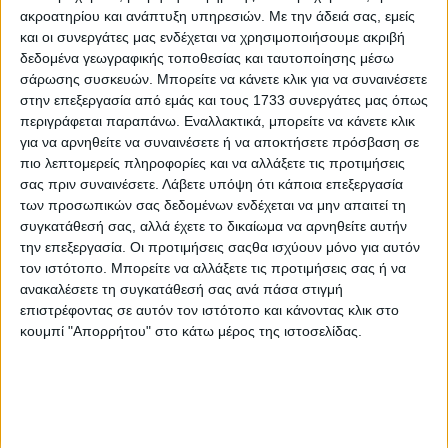
ακροατηρίου και ανάπτυξη υπηρεσιών.
Με την άδειά σας, εμείς
και οι συνεργάτες μας ενδέχεται να χρησιμοποιήσουμε ακριβή
δεδομένα γεωγραφικής τοποθεσίας και ταυτοποίησης μέσω
Θεσμικά
24.07.20 - 08:59
σάρωσης συσκευών. Μπορείτε να κάνετε κλικ για να συναινέσετε
Στα βράχια πέφτει το γερασµένο
στην επεξεργασία από εμάς και τους 1733 συνεργάτες μας όπως
πρόγραµµα αγροτικών συµβούλων
περιγράφεται παραπάνω. Εναλλακτικά, μπορείτε να κάνετε κλικ
για να αρνηθείτε να συναινέσετε ή να αποκτήσετε πρόσβαση σε
πιο λεπτομερείς πληροφορίες και να αλλάξετε τις προτιμήσεις
σας πριν συναινέσετε.
Λάβετε υπόψη ότι κάποια επεξεργασία
των προσωπικών σας δεδομένων ενδέχεται να μην απαιτεί τη
συγκατάθεσή σας, αλλά έχετε το δικαίωμα να αρνηθείτε αυτήν
την επεξεργασία. Οι προτιμήσεις σαςθα ισχύουν μόνο για αυτόν
τον ιστότοπο. Μπορείτε να αλλάξετε τις προτιμήσεις σας ή να
ανακαλέσετε τη συγκατάθεσή σας ανά πάσα στιγμή
επιστρέφοντας σε αυτόν τον ιστότοπο και κάνοντας κλικ στο
ΒΙΒΛΙΟΘΗΚΗ
κουμπί "Απορρήτου" στο κάτω μέρος της ιστοσελίδας.
e-
mail