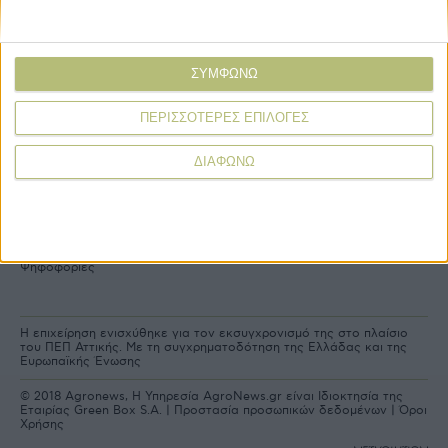
Explore
About
Εμπορεύματα
Εταιρική ταυτότητα
Τεχνολογία
Ιστορική αναδρομή
ΣΥΜΦΩΝΩ
Προιόντα
Agrenda Ηλεκτρονικά
Special Reports
Επικοινωνία
ΠΕΡΙΣΣΟΤΕΡΕΣ ΕΠΙΛΟΓΕΣ
ΔΙΑΦΩΝΩ
Links
More
Δελτία Τύπου
Συνδρομές
Εκδηλώσεις
Αγγελίες
Συνεντεύξεις
Ψηφοφορίες
Η επιχείρηση ενισχύθηκε για τον εκσυγχρονισμό της στο πλαίσιο
του ΠΕΠ Αττικής. Με τη συγχρηματοδότηση της Ελλάδας και της
Ευρωπαϊκής Ένωσης
© 2018 Agronews, Η Υπηρεσία AgroNews.gr είναι Ιδιοκτησία της
Εταιρίας Green Box S.A. |
Προστασία προσωπικών δεδομένων
|
Όροι
Χρήσης