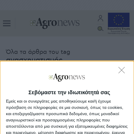
Όλα τα άρθρα του tag
ανασχηματισμός
Θεσμικά
01.04.26 - 11:18
Η νέα δικογραφία για ΟΠΕΚΕΠΕ
φέρνει τον ανασχηματισμό ΥΠΑΑΤ
Σεβόμαστε την ιδιωτικότητά σας
Εμείς και οι συνεργάτες μας αποθηκεύουμε και/ή έχουμε
πρόσβαση σε πληροφορίες σε μια συσκευή, όπως τα cookies,
και επεξεργαζόμαστε προσωπικά δεδομένα, όπως μοναδικοί
Θεσμικά
03.01.24 - 15:05
αναγνωριστικοί και προσαρμοσμένες πληροφορίες που
Νέοι επικεφαλής στα υπουργεία
Προστασίας του Πολίτη, Υγείας και
αποστέλλονται από μια συσκευή για εξατομικευμένες διαφημίσεις
Εργασίας
και περιεχόμενο, μέτρηση διαφήμισης και περιεχομένου, έρευνα