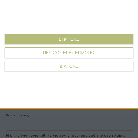
e-
mail
Explore
About
ΣΥΜΦΩΝΩ
Εμπορεύματα
Εταιρική ταυτότητα
Τεχνολογία
Ιστορική αναδρομή
ΠΕΡΙΣΣΟΤΕΡΕΣ ΕΠΙΛΟΓΕΣ
Προιόντα
Agrenda Ηλεκτρονικά
Special Reports
Επικοινωνία
ΔΙΑΦΩΝΩ
Links
More
Δελτία Τύπου
Συνδρομές
Εκδηλώσεις
Αγγελίες
Συνεντεύξεις
Ψηφοφορίες
Η επιχείρηση ενισχύθηκε για τον εκσυγχρονισμό της στο πλαίσιο