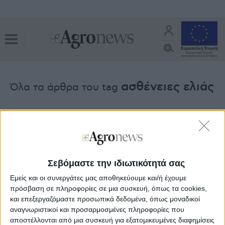
ασθένειες ελιάς
Όλα τα άρθρα του tag
Farming
24.09.24 - 08:10
Πονοκέφαλος για 7 νέα παθογόνα που
νεκρώνουν ελιές, αμπέλια, ακρόδρυα
Σεβόμαστε την ιδιωτικότητά σας
Ελαίας Καρπός
Εμείς και οι συνεργάτες μας αποθηκεύουμε και/ή έχουμε
26.10.23 - 09:39
Τα βακτήρια του ελαιώνα μπορεί να
πρόσβαση σε πληροφορίες σε μια συσκευή, όπως τα cookies,
κρατούν το κλειδί για την
και επεξεργαζόμαστε προσωπικά δεδομένα, όπως μοναδικοί
καταπολέμηση της Xylella
αναγνωριστικοί και προσαρμοσμένες πληροφορίες που
αποστέλλονται από μια συσκευή για εξατομικευμένες διαφημίσεις