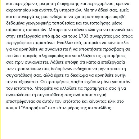
και περιεχόμενο, μέτρηση διαφήμισης και περιεχομένου, έρευνα
ακροατηρίου και ανάπτυξη υπηρεσιών.
Με την άδειά σας, εμείς
Farming
25.10.23 - 14:05
και οι συνεργάτες μας ενδέχεται να χρησιμοποιήσουμε ακριβή
Ο υγρός καιρός φέρνει κυκλοκόνιο
δεδομένα γεωγραφικής τοποθεσίας και ταυτοποίησης μέσω
και γλοιοσπόριο στα ελαιόδεντρα
σάρωσης συσκευών. Μπορείτε να κάνετε κλικ για να συναινέσετε
στην επεξεργασία από εμάς και τους 1733 συνεργάτες μας όπως
περιγράφεται παραπάνω. Εναλλακτικά, μπορείτε να κάνετε κλικ
για να αρνηθείτε να συναινέσετε ή να αποκτήσετε πρόσβαση σε
Γεωργικές Προειδοποιήσεις
πιο λεπτομερείς πληροφορίες και να αλλάξετε τις προτιμήσεις
17.10.23 - 09:04
σας πριν συναινέσετε.
Λάβετε υπόψη ότι κάποια επεξεργασία
Φθινοπωρινά κλαδέματα και
ψεκασμοί για ασθένειες στην ελιά
των προσωπικών σας δεδομένων ενδέχεται να μην απαιτεί τη
συγκατάθεσή σας, αλλά έχετε το δικαίωμα να αρνηθείτε αυτήν
την επεξεργασία. Οι προτιμήσεις σαςθα ισχύουν μόνο για αυτόν
τον ιστότοπο. Μπορείτε να αλλάξετε τις προτιμήσεις σας ή να
ανακαλέσετε τη συγκατάθεσή σας ανά πάσα στιγμή
επιστρέφοντας σε αυτόν τον ιστότοπο και κάνοντας κλικ στο
κουμπί "Απορρήτου" στο κάτω μέρος της ιστοσελίδας.
ΒΙΒΛΙΟΘΗΚΗ