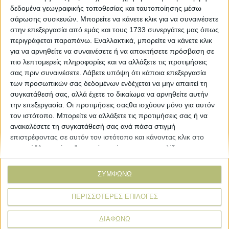
δεδομένα γεωγραφικής τοποθεσίας και ταυτοποίησης μέσω
σάρωσης συσκευών. Μπορείτε να κάνετε κλικ για να συναινέσετε
ΒΙΒΛΙΟΘΗΚΗ
στην επεξεργασία από εμάς και τους 1733 συνεργάτες μας όπως
περιγράφεται παραπάνω. Εναλλακτικά, μπορείτε να κάνετε κλικ
για να αρνηθείτε να συναινέσετε ή να αποκτήσετε πρόσβαση σε
e-
πιο λεπτομερείς πληροφορίες και να αλλάξετε τις προτιμήσεις
mail
σας πριν συναινέσετε.
Λάβετε υπόψη ότι κάποια επεξεργασία
των προσωπικών σας δεδομένων ενδέχεται να μην απαιτεί τη
Explore
About
συγκατάθεσή σας, αλλά έχετε το δικαίωμα να αρνηθείτε αυτήν
Εμπορεύματα
Εταιρική ταυτότητα
την επεξεργασία. Οι προτιμήσεις σαςθα ισχύουν μόνο για αυτόν
Τεχνολογία
Ιστορική αναδρομή
τον ιστότοπο. Μπορείτε να αλλάξετε τις προτιμήσεις σας ή να
ανακαλέσετε τη συγκατάθεσή σας ανά πάσα στιγμή
Προιόντα
Agrenda Ηλεκτρονικά
επιστρέφοντας σε αυτόν τον ιστότοπο και κάνοντας κλικ στο
Special Reports
Επικοινωνία
κουμπί "Απορρήτου" στο κάτω μέρος της ιστοσελίδας.
Links
More
ΣΥΜΦΩΝΩ
Δελτία Τύπου
Συνδρομές
Εκδηλώσεις
Αγγελίες
ΠΕΡΙΣΣΟΤΕΡΕΣ ΕΠΙΛΟΓΕΣ
Συνεντεύξεις
ΔΙΑΦΩΝΩ
Ψηφοφορίες