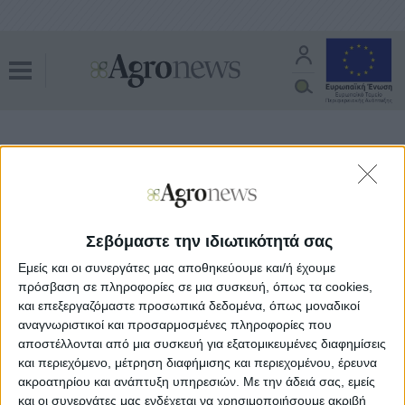
εαρινή πατάτα
Όλα τα άρθρα του tag
Πατάτα
05.06.20 - 10:05
Ξεκολλάει από τα χαμηλά η εαρινή
Σεβόμαστε την ιδιωτικότητά σας
πατάτα, 25 λεπτά πληρώνεται η Αχαΐα
Εμείς και οι συνεργάτες μας αποθηκεύουμε και/ή έχουμε
πρόσβαση σε πληροφορίες σε μια συσκευή, όπως τα cookies,
και επεξεργαζόμαστε προσωπικά δεδομένα, όπως μοναδικοί
αναγνωριστικοί και προσαρμοσμένες πληροφορίες που
αποστέλλονται από μια συσκευή για εξατομικευμένες διαφημίσεις
και περιεχόμενο, μέτρηση διαφήμισης και περιεχομένου, έρευνα
ακροατηρίου και ανάπτυξη υπηρεσιών.
Με την άδειά σας, εμείς
και οι συνεργάτες μας ενδέχεται να χρησιμοποιήσουμε ακριβή