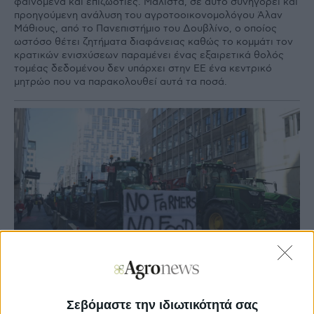
φαινόµενα και επιζωοτίες. Μάλιστα, σε αυτό συνηγορεί και
προηγούµενη ανάλυση του αγροτοοικονοµολόγου Άλαν
Μάθιους, από το Πανεπιστήµιο του ∆ουβλίνο, ο οποίος
ωστόσο θέτει ζητήµατα διαφάνειας καθώς το κοµµάτι τον
κρατικών ενισχύσεων παραµένει ένας εξαιρετικά θολός
τοµέας δεδοµένου δεν υπάρχει στην ΕΕ ένα κεντρικό
µητρώο που να παρακολουθεί αυτά τα ποσά.
Σεβόμαστε την ιδιωτικότητά σας