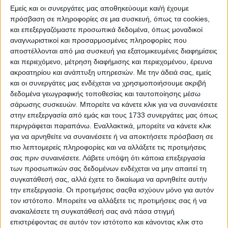
Μαρία Γιουρουκέλη
Εμείς και οι συνεργάτες μας αποθηκεύουμε και/ή έχουμε
Agronews
πρόσβαση σε πληροφορίες σε μια συσκευή, όπως τα cookies,
03/01/2025, 08:06 πμ
και επεξεργαζόμαστε προσωπικά δεδομένα, όπως μοναδικοί
αναγνωριστικοί και προσαρμοσμένες πληροφορίες που
14
4
αποστέλλονται από μια συσκευή για εξατομικευμένες διαφημίσεις
και περιεχόμενο, μέτρηση διαφήμισης και περιεχομένου, έρευνα
Ευρώπη «τριών ταχυτήτων» στις κρατικές ενισχύσεις
ακροατηρίου και ανάπτυξη υπηρεσιών.
Με την άδειά σας, εμείς
με πρωτάθλημα σε Κάτω Χώρες
και οι συνεργάτες μας ενδέχεται να χρησιμοποιήσουμε ακριβή
δεδομένα γεωγραφικής τοποθεσίας και ταυτοποίησης μέσω
Με βάση, πάντως, τα στοιχεία της ευρωπαϊκής δεξαµενής
σάρωσης συσκευών. Μπορείτε να κάνετε κλικ για να συναινέσετε
σκέψης Farm Europe από την έναρξη της δηµοσιονοµικής
στην επεξεργασία από εμάς και τους 1733 συνεργάτες μας όπως
περιόδου (2021), τα κράτη µέλη έχουν διαθέσει
περισσότερα από 18 δισ. ευρώ σε κρατικές ενισχύσεις στον
περιγράφεται παραπάνω. Εναλλακτικά, μπορείτε να κάνετε κλικ
γεωργικό τοµέα, που αντιπροσωπεύουν τουλάχιστον το
για να αρνηθείτε να συναινέσετε ή να αποκτήσετε πρόσβαση σε
11% της συνολικής ενίσχυσης στο πλαίσιο του πρώτου
πιο λεπτομερείς πληροφορίες και να αλλάξετε τις προτιμήσεις
πυλώνα της ΚΑΠ – ποσοστό που ανέρχεται σε 14% όταν
σας πριν συναινέσετε.
Λάβετε υπόψη ότι κάποια επεξεργασία
επικεντρώνεται αποκλειστικά στην περίοδο 2021-2023. Οι
των προσωπικών σας δεδομένων ενδέχεται να μην απαιτεί τη
κρατικές ενισχύσεις που κοινοποιούνται ως
συγκατάθεσή σας, αλλά έχετε το δικαίωμα να αρνηθείτε αυτήν
«ανταπόκριση σε κρίσεις», όπως η πανδηµία και
την επεξεργασία. Οι προτιμήσεις σαςθα ισχύουν μόνο για αυτόν
διαταραχές της αγοράς, κυριαρχούν σε µεγάλο βαθµό,
τον ιστότοπο. Μπορείτε να αλλάξετε τις προτιμήσεις σας ή να
αντιπροσωπεύοντας το 74% του συνόλου των ενισχύσεων
ανακαλέσετε τη συγκατάθεσή σας ανά πάσα στιγμή
που διανέµονται από τα κράτη µέλη. Λαµβάνοντας υπόψη
επιστρέφοντας σε αυτόν τον ιστότοπο και κάνοντας κλικ στο
όλα τα κράτη µέλη µαζί, ο τοµέας της κτηνοτροφίας έλαβε