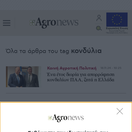
κονδύλια
Όλα τα άρθρα του tag
Κοινή Αγροτική Πολιτική
18.11.24 - 10:25
Ένα έτος διορία για απορρόφηση
κονδυλίων ΠΑΑ, ζητά η Ελλάδα
Διεθνή
20.06.24 - 13:05
Τα 200 δισ. αγγίζει ο προϋπολογισμός
της ΕE για το 2025, στα 54,7 τα
κονδύλια για αγρότες-αλιείς