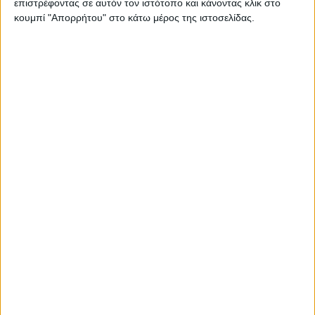
Κίνητρα για αγορά αγροτικού
επιστρέφοντας σε αυτόν τον ιστότοπο και κάνοντας κλικ στο
εξοπλισμού και μηχανημάτων
κουμπί "Απορρήτου" στο κάτω μέρος της ιστοσελίδας.
Προγράμματα
29.09.20 - 08:42
Πακέτο 400 εκατ. ευρώ στην Ελλάδα
για νέα προγράμματα πριν την
επόμενη ΚΑΠ
Κοινή Αγροτική Πολιτική
20.09.20 - 02:04
Δικαιώματα, βοσκοτόπια, πραγματικοί
αγρότες οι προκλήσεις νέας ΚΑΠ
Κοινή Αγροτική Πολιτική
17.09.20 - 10:18
Επιπλέον 450 ευρώ στο τσεκ με
αναδιανεμητικό πριμ σε 300.000
αγρότες