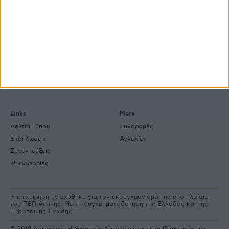
mail
Explore
About
Εμπορεύματα
Εταιρική ταυτότητα
Τεχνολογία
Ιστορική αναδρομή
Προιόντα
Agrenda Ηλεκτρονικά
Special Reports
Επικοινωνία
Links
More
Δελτία Τύπου
Συνδρομές
Εκδηλώσεις
Αγγελίες
Συνεντεύξεις
Ψηφοφορίες
Η επιχείρηση ενισχύθηκε για τον εκσυγχρονισμό της στο πλαίσιο
του ΠΕΠ Αττικής. Με τη συγχρηματοδότηση της Ελλάδας και της
Ευρωπαϊκής Ένωσης