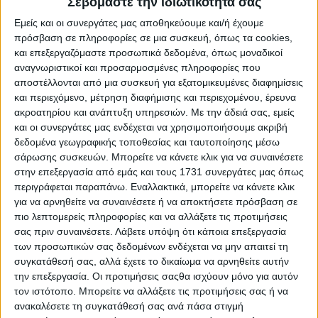
Σεβόμαστε την ιδιωτικότητά σας
Εμείς και οι συνεργάτες μας αποθηκεύουμε και/ή έχουμε
Διεθνή
05.02.24 - 11:37
πρόσβαση σε πληροφορίες σε μια συσκευή, όπως τα cookies,
Με έξτρα κονδύλια από το
και επεξεργαζόμαστε προσωπικά δεδομένα, όπως μοναδικοί
Ανάκαμψης το μπλόκο Μελόνι στα
αναγνωριστικοί και προσαρμοσμένες πληροφορίες που
τρακτέρ αγροτών
αποστέλλονται από μια συσκευή για εξατομικευμένες διαφημίσεις
και περιεχόμενο, μέτρηση διαφήμισης και περιεχομένου, έρευνα
ακροατηρίου και ανάπτυξη υπηρεσιών.
Με την άδειά σας, εμείς
Τοπικές Ειδήσεις
15.01.24 - 12:31
και οι συνεργάτες μας ενδέχεται να χρησιμοποιήσουμε ακριβή
Περισσότερα κονδύλια για τα Σχέδια
δεδομένα γεωγραφικής τοποθεσίας και ταυτοποίησης μέσω
Βελτίωσης σε ΑΜΘ για να
σάρωσης συσκευών. Μπορείτε να κάνετε κλικ για να συναινέσετε
ξεπεραστούν αδικίες
στην επεξεργασία από εμάς και τους 1731 συνεργάτες μας όπως
περιγράφεται παραπάνω. Εναλλακτικά, μπορείτε να κάνετε κλικ
για να αρνηθείτε να συναινέσετε ή να αποκτήσετε πρόσβαση σε
πιο λεπτομερείς πληροφορίες και να αλλάξετε τις προτιμήσεις
Προγράμματα
14.10.20 - 08:05
σας πριν συναινέσετε.
Λάβετε υπόψη ότι κάποια επεξεργασία
Έρχεται πρόγραμμα νέων αγροτών
και γεωργίας ακριβείας με 200 εκατ.
των προσωπικών σας δεδομένων ενδέχεται να μην απαιτεί τη
συγκατάθεσή σας, αλλά έχετε το δικαίωμα να αρνηθείτε αυτήν
την επεξεργασία. Οι προτιμήσεις σαςθα ισχύουν μόνο για αυτόν
τον ιστότοπο. Μπορείτε να αλλάξετε τις προτιμήσεις σας ή να
Επενδύσεις
07.10.20 - 09:02
ανακαλέσετε τη συγκατάθεσή σας ανά πάσα στιγμή