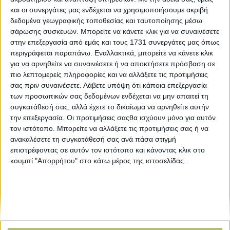
και οι συνεργάτες μας ενδέχεται να χρησιμοποιήσουμε ακριβή
δεδομένα γεωγραφικής τοποθεσίας και ταυτοποίησης μέσω
σάρωσης συσκευών. Μπορείτε να κάνετε κλικ για να συναινέσετε
στην επεξεργασία από εμάς και τους 1731 συνεργάτες μας όπως
περιγράφεται παραπάνω. Εναλλακτικά, μπορείτε να κάνετε κλικ
για να αρνηθείτε να συναινέσετε ή να αποκτήσετε πρόσβαση σε
πιο λεπτομερείς πληροφορίες και να αλλάξετε τις προτιμήσεις
σας πριν συναινέσετε.
Λάβετε υπόψη ότι κάποια επεξεργασία
των προσωπικών σας δεδομένων ενδέχεται να μην απαιτεί τη
ΒΙΒΛΙΟΘΗΚΗ
συγκατάθεσή σας, αλλά έχετε το δικαίωμα να αρνηθείτε αυτήν
την επεξεργασία. Οι προτιμήσεις σαςθα ισχύουν μόνο για αυτόν
τον ιστότοπο. Μπορείτε να αλλάξετε τις προτιμήσεις σας ή να
ανακαλέσετε τη συγκατάθεσή σας ανά πάσα στιγμή
e-
mail
επιστρέφοντας σε αυτόν τον ιστότοπο και κάνοντας κλικ στο
κουμπί "Απορρήτου" στο κάτω μέρος της ιστοσελίδας.
Explore
About
Εμπορεύματα
Εταιρική ταυτότητα
Τεχνολογία
Ιστορική αναδρομή
Προιόντα
Agrenda Ηλεκτρονικά
Special Reports
Επικοινωνία