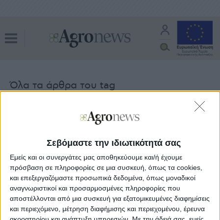
Όλα τα άρθρα του tag
πράσινη πολιτική
Κοινή Αγροτική Πολιτική
09.09.20 - 08:42
Επιπλέον 7,5 δις ευρώ στην τρέχουσα
Σεβόμαστε την ιδιωτικότητά σας
ΚΑΠ για ενισχύσεις αγροτών ψάχνει
να φέρει η Ευρωπαϊκή Επιτροπή
Εμείς και οι συνεργάτες μας αποθηκεύουμε και/ή έχουμε
πρόσβαση σε πληροφορίες σε μια συσκευή, όπως τα cookies,
και επεξεργαζόμαστε προσωπικά δεδομένα, όπως μοναδικοί
αναγνωριστικοί και προσαρμοσμένες πληροφορίες που
Κοινή Αγροτική Πολιτική
02.09.20 - 08:45
αποστέλλονται από μια συσκευή για εξατομικευμένες διαφημίσεις
Ενισχυμένα στον εθνικό φάκελο τα
και περιεχόμενο, μέτρηση διαφήμισης και περιεχομένου, έρευνα
Βιολογικά και οι τοπικές ποικιλίες
ακροατηρίου και ανάπτυξη υπηρεσιών.
Με την άδειά σας, εμείς