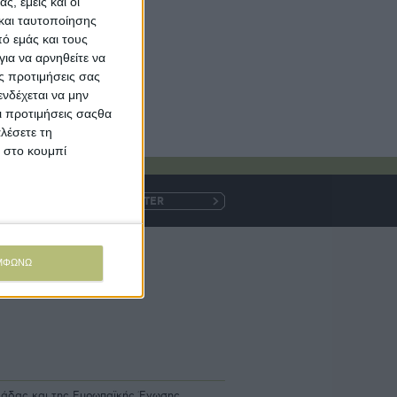
ς, εμείς και οι
και ταυτοποίησης
ό εμάς και τους
ια να αρνηθείτε να
ς προτιμήσεις σας
νδέχεται να μην
Οι προτιμήσεις σαςθα
λέσετε τη
κ στο κουμπί
Η
e-
mail
ΜΦΩΝΩ
ρομές
ίες
λλάδας και της Ευρωπαϊκής Ένωσης