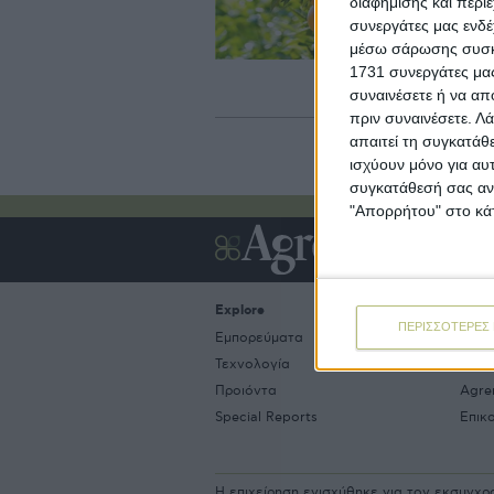
διαφήμισης και περι
Υπ
συνεργάτες μας ενδέ
τι
Αρ
μέσω σάρωσης συσκευ
υπ
1731 συνεργάτες μας
Αρ
συναινέσετε ή να απ
πριν συναινέσετε.
Λά
απαιτεί τη συγκατάθ
ισχύουν μόνο για αυ
συγκατάθεσή σας ανά
"Απορρήτου" στο κάτ
Explore
Abou
ΠΕΡΙΣΣΟΤΕΡΕΣ 
Εμπορεύματα
Εται
Τεχνολογία
Ιστο
Προιόντα
Agre
Special Reports
Επικ
Η επιχείρηση ενισχύθηκε για τον εκσυγχ