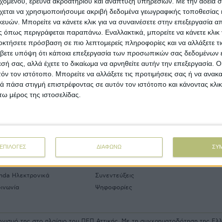
εχομένου, έρευνα ακροατηρίου και ανάπτυξη υπηρεσιών.
Με την άδειά σα
οχώρηση των τιμών στα πορτοκάλια Navel σε σύγκριση με
χεται να χρησιμοποιήσουμε ακριβή δεδομένα γεωγραφικής τοποθεσίας 
ς Ναβελίνες διαπιστώνει η Διαρκής Επιτροπή Συνεταιρισμών
γολίδας (Δ.Ε.Σ.Α) κάτι που δεν ισχύει στην Ισπανία ούτε στις
ών. Μπορείτε να κάνετε κλικ για να συναινέσετε στην επεξεργασία απ
όλοιπες αγορές του εξωτερικού. Συγκεκριμένα, στην
 όπως περιγράφεται παραπάνω. Εναλλακτικά, μπορείτε να κάνετε κλικ γ
γολίδα οι τιμές κυμαίνονται από 38 έως 42 λεπτά ανά κιλό.
οκτήσετε πρόσβαση σε πιο λεπτομερείς πληροφορίες και να αλλάξετε τι
βετε υπόψη ότι κάποια επεξεργασία των προσωπικών σας δεδομένων ε
εσή σας, αλλά έχετε το δικαίωμα να αρνηθείτε αυτήν την επεξεργασία. 
τόν τον ιστότοπο. Μπορείτε να αλλάξετε τις προτιμήσεις σας ή να ανακα
 πάσα στιγμή επιστρέφοντας σε αυτόν τον ιστότοπο και κάνοντας κλι
ω μέρος της ιστοσελίδας.
ΒΙΒΛΙΟΘΗΚ
t
Links
More
ΕΠΙΛΟΓΕΣ
ΔΙΑΦΩΝΩ
ΣΥ
ρική ταυτότητα
Δελτία Τύπου
Συνδ
ρική αναδρομή
Εκδηλώσεις
Αγγελ
nda Ηλεκτρονικά
Συνεντεύξεις
οινωνία
Ψηφοφορίες
ρονισμό της στο πλαίσιο του ΠΕΠ Αττικής. Με τη συγχρηματοδότηση της Ε