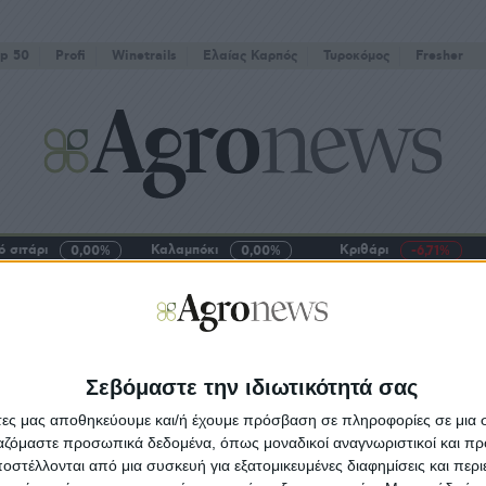
p 50
Profi
Winetrails
Eλαίας Καρπός
Τυροκόμος
Fresher
 σιτάρι
Καλαμπόκι
Κριθάρι
0,00%
0,00%
-6,71%
ΜΕΣ
ΠΡΟΓΡΑΜΜΑΤΑ
FARMING
ΠΡΟΙΟΝΤΑ
ΤΕΧΝΟΛΟΓΙΑ
BRANDING
μες πορτοκάλια
Σεβόμαστε την ιδιωτικότητά σας
πικές Ειδήσεις
14.12.23 - 11:58
άτες μας αποθηκεύουμε και/ή έχουμε πρόσβαση σε πληροφορίες σε μια
τα 65 λεπτά τα Νόβα στην Αργολίδα,
ργαζόμαστε προσωπικά δεδομένα, όπως μοναδικοί αναγνωριστικοί και 
ρίσκουν τοίχο στα 42 λεπτά οι Ναβελίνες
στέλλονται από μια συσκευή για εξατομικευμένες διαφημίσεις και περ