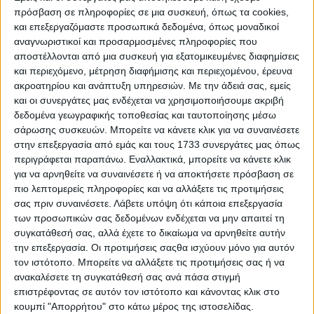
Η συμφωνία αυτή αποτελεί σημαντικό ορόσημο στη
πρόσβαση σε πληροφορίες σε μια συσκευή, όπως τα cookies,
στρατηγική ανάπτυξη των δύο εταιρειών, με στόχο την
και επεξεργαζόμαστε προσωπικά δεδομένα, όπως μοναδικοί
περαιτέρω ενίσχυση της παρουσίας τους στις αγορές όπου
αναγνωριστικοί και προσαρμοσμένες πληροφορίες που
δραστηριοποιούνται, δημιουργώντας προστιθέμενη αξία
αποστέλλονται από μια συσκευή για εξατομικευμένες διαφημίσεις
για τους εργαζόμενους, τους συνεργάτες και τους
και περιεχόμενο, μέτρηση διαφήμισης και περιεχομένου, έρευνα
καταναλωτές.
ακροατηρίου και ανάπτυξη υπηρεσιών.
Με την άδειά σας, εμείς
και οι συνεργάτες μας ενδέχεται να χρησιμοποιήσουμε ακριβή
Η 3P SALADS A.E. συγκαταλέγεται στις πλέον δυναμικές
δεδομένα γεωγραφικής τοποθεσίας και ταυτοποίησης μέσω
εταιρείες του κλάδου τροφίμων, με περισσότερα από
σάρωσης συσκευών. Μπορείτε να κάνετε κλικ για να συναινέσετε
είκοσι χρόνια εμπειρίας στην τροφοδοσία επιχειρήσεων
HO.RE.CA. σε όλη την Ελλάδα, προσφέροντας πλούσια
στην επεξεργασία από εμάς και τους 1733 συνεργάτες μας όπως
γκάμα
αλειφόμενων σαλατών, sauces και dressings
.
περιγράφεται παραπάνω. Εναλλακτικά, μπορείτε να κάνετε κλικ
για να αρνηθείτε να συναινέσετε ή να αποκτήσετε πρόσβαση σε
Η στρατηγική αυτή κίνηση ενισχύει την ήδη επιτυχημένη
πιο λεπτομερείς πληροφορίες και να αλλάξετε τις προτιμήσεις
παρουσία του Ομίλου Bespoke και της θυγατρικής της
σας πριν συναινέσετε.
Λάβετε υπόψη ότι κάποια επεξεργασία
Αμβροσία Α.Ε. στον κλάδο των έτοιμων τροφίμων.
των προσωπικών σας δεδομένων ενδέχεται να μην απαιτεί τη
συγκατάθεσή σας, αλλά έχετε το δικαίωμα να αρνηθείτε αυτήν
Η ολοκλήρωση της συναλλαγής τελεί υπό την έγκριση της
την επεξεργασία. Οι προτιμήσεις σαςθα ισχύουν μόνο για αυτόν
Επιτροπής Ανταγωνισμού.
τον ιστότοπο. Μπορείτε να αλλάξετε τις προτιμήσεις σας ή να
ανακαλέσετε τη συγκατάθεσή σας ανά πάσα στιγμή
Ο Πρόεδρος και Διευθύνων Σύμβουλος της Bespoke SGA
κ.
Σπύρος Θεοδωρόπουλος
, δήλωσε:
επιστρέφοντας σε αυτόν τον ιστότοπο και κάνοντας κλικ στο
κουμπί "Απορρήτου" στο κάτω μέρος της ιστοσελίδας.