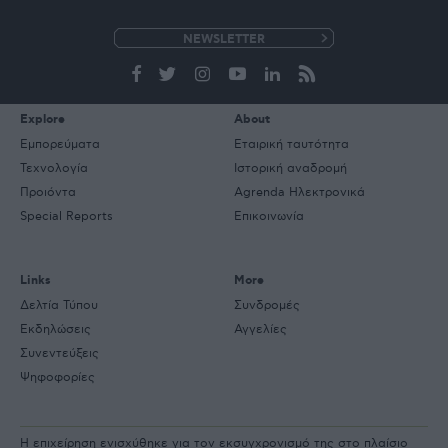
e-
mail
Explore
About
Εμπορεύματα
Εταιρική ταυτότητα
Τεχνολογία
Ιστορική αναδρομή
Προιόντα
Agrenda Ηλεκτρονικά
Special Reports
Επικοινωνία
Links
More
Δελτία Τύπου
Συνδρομές
Εκδηλώσεις
Αγγελίες
Συνεντεύξεις
Ψηφοφορίες
Η επιχείρηση ενισχύθηκε για τον εκσυγχρονισμό της στο πλαίσιο