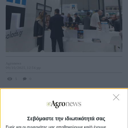
Agronews
09/10/2025, 12:54 μμ
5
0
Αναλυτικά η σχετική ανακοίνωση έχει ως εξής:
Η
Αμβροσία Α.Ε
. (θυγατρική της Bespoke-SGA Holdings
A.E.) και η
3P SALADS A.E.
ανακοινώνουν την υπογραφή
δεσμευτικής συμφωνίας για την εξαγορά του 70% των
Σεβόμαστε την ιδιωτικότητά σας
μετοχών της 3P SALADS Α.Ε.
Εμείς και οι συνεργάτες μας αποθηκεύουμε και/ή έχουμε