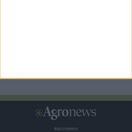
Αναδρομικά επιλέξιμες οι δαπάνες για τα νέα Σχέδια
Βελτίωσης
ΒΙΒΛΙΟΘΗΚΗ