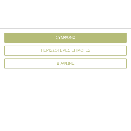
Εταιρικά Νέα
Ολοκληρώθηκε ο δεύτερος κύκλος του
προγράμματος GenAI Empowered
Educators
ΣΥΜΦΩΝΩ
Εταιρικά Νέα
ΠΕΡΙΣΣΟΤΕΡΕΣ ΕΠΙΛΟΓΕΣ
Ξανά στο τιμόνι της Αθηναϊκής
Ζυθοποιίας ο Αλέξανδρος Δανιηλίδης
ΔΙΑΦΩΝΩ