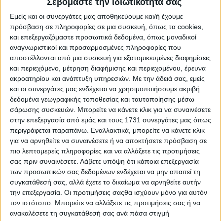
Σεβόμαστε την ιδιωτικότητά σας
Πριν από σχεδόν μισό αιώνα, η Αμερικανική Γεωργική
Σχολή ήταν η πρώτη που ανέπτυξε μερικές εκατοντάδες
Εμείς και οι συνεργάτες μας αποθηκεύουμε και/ή έχουμε
γαλοπούλες για καθαρά εκπαιδευτικούς σκοπούς. Έως
πρόσβαση σε πληροφορίες σε μια συσκευή, όπως τα cookies,
και σήμερα εκπληρώνει τους ίδιους σκοπούς και τις
και επεξεργαζόμαστε προσωπικά δεδομένα, όπως μοναδικοί
διαθέτει στην ελληνική αγορά την περίοδο των
αναγνωριστικοί και προσαρμοσμένες πληροφορίες που
Χριστουγέννων. Εκτρέφονται σε υποδειγματικούς
αποστέλλονται από μια συσκευή για εξατομικευμένες διαφημίσεις
πτηνοθαλάμους με άριστες συνθήκες υγιεινής ενώ το
και περιεχόμενο, μέτρηση διαφήμισης και περιεχομένου, έρευνα
τελικό στάδιο διαχείρισης και επεξεργασίας τους γίνεται
ακροατηρίου και ανάπτυξη υπηρεσιών.
Με την άδειά σας, εμείς
παρουσία κρεοσκόπου-κτηνιάτρου των αρμόδιων
και οι συνεργάτες μας ενδέχεται να χρησιμοποιήσουμε ακριβή
ελληνικών αρχών. Η διάθεση των γαλόπουλων στην
δεδομένα γεωγραφικής τοποθεσίας και ταυτοποίησης μέσω
αγορά γίνεται λίγο πριν τα Χριστούγεννα από το campus
store της ΑΓΣ, επιλεγμένα κρεοπωλεία και σούπερ μάρκετ.
σάρωσης συσκευών. Μπορείτε να κάνετε κλικ για να συναινέσετε
Υπενθυμίζεται, πως τα έσοδα από τις πωλήσεις των
στην επεξεργασία από εμάς και τους 1731 συνεργάτες μας όπως
γαλόπουλων –όπως άλλωστε και των υπολοίπων
περιγράφεται παραπάνω. Εναλλακτικά, μπορείτε να κάνετε κλικ
προϊόντων του εκπαιδευτικού αγροκτήματος της Σχολής-
για να αρνηθείτε να συναινέσετε ή να αποκτήσετε πρόσβαση σε
στηρίζουν το Ετήσιο Πρόγραμμα Υποτροφιών μαθητών και
πιο λεπτομερείς πληροφορίες και να αλλάξετε τις προτιμήσεις
σπουδαστών.
σας πριν συναινέσετε.
Λάβετε υπόψη ότι κάποια επεξεργασία
των προσωπικών σας δεδομένων ενδέχεται να μην απαιτεί τη
Διατροφικά το κρέας της γαλοπούλας είναι χαμηλό σε
συγκατάθεσή σας, αλλά έχετε το δικαίωμα να αρνηθείτε αυτήν
θερμίδες και λιπαρά ενώ έχει μεγάλη ποσότητα πρωτεΐνης.
την επεξεργασία. Οι προτιμήσεις σαςθα ισχύουν μόνο για αυτόν
Περιέχει σημαντικές ποσότητες ασβεστίου, φωσφόρου,
τον ιστότοπο. Μπορείτε να αλλάξετε τις προτιμήσεις σας ή να
καλίου, νατρίου και ψευδάργυρου. Σε σύγκριση με το
κοτόπουλο, η γαλοπούλα έχει περισσότερο νάτριο,
ανακαλέσετε τη συγκατάθεσή σας ανά πάσα στιγμή