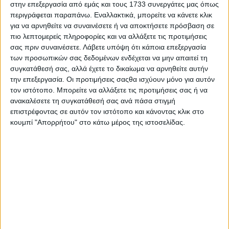
στην επεξεργασία από εμάς και τους 1733 συνεργάτες μας όπως
περιγράφεται παραπάνω. Εναλλακτικά, μπορείτε να κάνετε κλικ
για να αρνηθείτε να συναινέσετε ή να αποκτήσετε πρόσβαση σε
πιο λεπτομερείς πληροφορίες και να αλλάξετε τις προτιμήσεις
σας πριν συναινέσετε.
Λάβετε υπόψη ότι κάποια επεξεργασία
των προσωπικών σας δεδομένων ενδέχεται να μην απαιτεί τη
συγκατάθεσή σας, αλλά έχετε το δικαίωμα να αρνηθείτε αυτήν
Μαζί της, οι SOL Seekers, Γιώργος Χρανιώτης, Γιώργος
την επεξεργασία. Οι προτιμήσεις σαςθα ισχύουν μόνο για αυτόν
Βαγιάτας, Γιάννης Μιχελόπουλος, Γιώργος
τον ιστότοπο. Μπορείτε να αλλάξετε τις προτιμήσεις σας ή να
Πυρπασόπουλος, Γιώργος Λέντζας και Χριστίνα Βραχάλη,
ανακαλέσετε τη συγκατάθεσή σας ανά πάσα στιγμή
δραστήριοι, δημιουργικοί αλλά και γεμάτοι θετική
επιστρέφοντας σε αυτόν τον ιστότοπο και κάνοντας κλικ στο
ενέργεια, μοιράζονται μαζί μας το πάθος τους κάτω από
κουμπί "Απορρήτου" στο κάτω μέρος της ιστοσελίδας.
τον υπέροχο ελληνικό -και όχι μόνο- ήλιο, προβάλλοντας
ξεχωριστές στιγμές στα Social Media: το πάθος για surf και
sup, η αγάπη για τον φωτογραφικό φακό, η αέναη
ανάγκη για ταξίδια σε αναζήτηση νέων προορισμών, οι
μοναδικές διαδρομές με ποδήλατο, η απόλυτη συντροφιά
της μηχανής, και πάντα «παρούσα» η γευστική απόλαυση
της SOL.