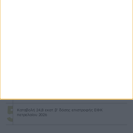
Προγράμματα
Στα 50.000 ευρώ το ελάχιστο ύψος για επενδύσεις
Αναπτυξιακού
Προς ολική αναθεώρηση το καθεστώς βιολογικών, εντός
τριμήνου οι αλλαγές
Μηχανισμό κεφαλαιακής επιστροφής για νέους προτείνει
η DG AGRI
Μερίδιο έως 40% σε δαπάνες φακέλου στον Αναπτυξιακό
για τρακτέρ
Καταβολή 24,8 εκατ. β’ δόσης επιστροφής ΕΦΚ
πετρελαίου 2026