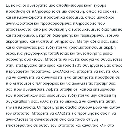
«Μαστιχόδεντρα: Διασφαλίζοντας το μέλλον ενός εθνικού
Εμείς και οι συνεργάτες μας αποθηκεύουμε και/ή έχουμε
προϊόντος – Δίκτυο Μεταφοράς Τεχνογνωσίας και
πρόσβαση σε πληροφορίες σε μια συσκευή, όπως τα cookies,
Καινοτομίας στη Χίο», μιας πρωτοβουλίας που
σχεδιάστηκε και υλοποιήθηκε από τον οργανισμό Νέα
και επεξεργαζόμαστε προσωπικά δεδομένα, όπως μοναδικοί
Γεωργία Νέα Γενιά, σε συνεργασία με το Εργαστήριο
αναγνωριστικοί και προσαρμοσμένες πληροφορίες που
Ανθοκομίας του Τμήματος Γεωπονίας του Αριστοτελείου
αποστέλλονται από μια συσκευή για εξατομικευμένες διαφημίσεις
Πανεπιστημίου Θεσσαλονίκης και την Ένωση
και περιεχόμενο, μέτρηση διαφήμισης και περιεχομένου, έρευνα
Μαστιχοπαραγωγών Χίου.
ακροατηρίου και ανάπτυξη υπηρεσιών.
Με την άδειά σας, εμείς
και οι συνεργάτες μας ενδέχεται να χρησιμοποιήσουμε ακριβή
Η έκδοση αναδεικνύει μια συλλογική προσπάθεια που
δεδομένα γεωγραφικής τοποθεσίας και ταυτοποίησης μέσω
ξεπέρασε τα όρια μιας συμβατικής εκπαιδευτικής δράσης,
σάρωσης συσκευών. Μπορείτε να κάνετε κλικ για να συναινέσετε
δημιουργώντας ένα δίκτυο συνεργασίας και ανταλλαγής
στην επεξεργασία από εμάς και τους 1733 συνεργάτες μας όπως
γνώσης για τη μαστιχοκαλλιέργεια, βασισμένο στη
περιγράφεται παραπάνω. Εναλλακτικά, μπορείτε να κάνετε κλικ
μεταφορά τεχνογνωσίας από παραγωγό σε παραγωγό
(peer-to-peer learning), καθώς και στη στενή διασύνδεση
για να αρνηθείτε να συναινέσετε ή να αποκτήσετε πρόσβαση σε
της επιστημονικής κοινότητας με την τοπική παραγωγή.
πιο λεπτομερείς πληροφορίες και να αλλάξετε τις προτιμήσεις
σας πριν συναινέσετε.
Λάβετε υπόψη ότι κάποια επεξεργασία
Μέσα από τις σελίδες της παρουσιάζονται:
των προσωπικών σας δεδομένων ενδέχεται να μην απαιτεί τη
συγκατάθεσή σας, αλλά έχετε το δικαίωμα να αρνηθείτε αυτήν
την επεξεργασία. Οι προτιμήσεις σαςθα ισχύουν μόνο για αυτόν
η ιστορική διαδρομή και η μεθοδολογία του
προγράμματος,
τον ιστότοπο. Μπορείτε να αλλάξετε τις προτιμήσεις σας ή να
ανακαλέσετε τη συγκατάθεσή σας ανά πάσα στιγμή
η δομή και η λειτουργία του δικτύου μεταφοράς
επιστρέφοντας σε αυτόν τον ιστότοπο και κάνοντας κλικ στο
τεχνογνωσίας,