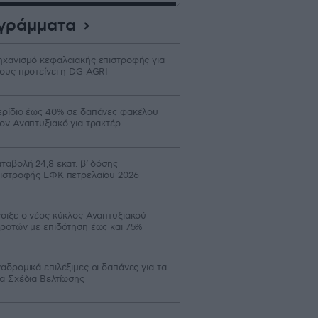
γράμματα
χανισμό κεφαλαιακής επιστροφής για
ους προτείνει η DG AGRI
ρίδιο έως 40% σε δαπάνες φακέλου
ον Αναπτυξιακό για τρακτέρ
ταβολή 24,8 εκατ. β’ δόσης
ιστροφής ΕΦΚ πετρελαίου 2026
οιξε ο νέος κύκλος Αναπτυξιακού
ροτών με επιδότηση έως και 75%
αδρομικά επιλέξιμες οι δαπάνες για τα
α Σχέδια Βελτίωσης