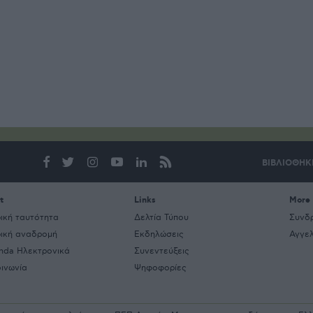
ΒΙΒΛΙΟΘΗΚ
t
Links
More
ρική ταυτότητα
Δελτία Τύπου
Συνδ
ρική αναδρομή
Εκδηλώσεις
Αγγελ
nda Ηλεκτρονικά
Συνεντεύξεις
οινωνία
Ψηφοφορίες