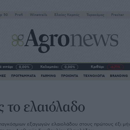
p 50
Profi
Winetrails
Eλαίας Καρπός
Τυροκόμος
Fresher
 σιτάρι
Καλαμπόκι
Κριθάρι
0,00%
0,00%
-6,71%
ΜΕΣ
ΠΡΟΓΡΑΜΜΑΤΑ
FARMING
ΠΡΟΙΟΝΤΑ
ΤΕΧΝΟΛΟΓΙΑ
BRANDING
ς το ελαιόλαδο
 παγκόσμιων εξαγωγών ελαιολάδου στους πρώτους έξι μή