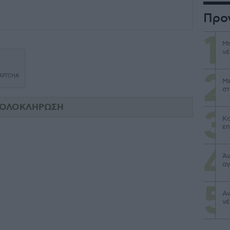
Προ
Μη
νέ
Με
στ
Κα
επ
Άν
αγ
Αν
νέ