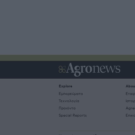
Explore
Abou
Εμπορεύματα
Εται
Τεχνολογία
Ιστο
Προιόντα
Agre
Special Reports
Επικ