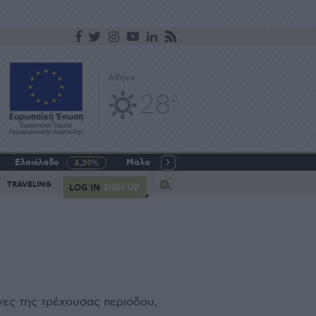
Αθήνα
28
o
Ελαιόλαδο
Μαλακό σιτάρι
Γάλα αγελαδινό
4,39%
-5,64%
Query
TRAVELING
LOG IN
SIGN UP
νες της τρέχουσας περιόδου,