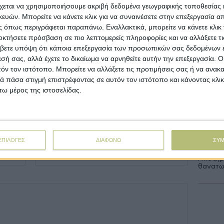
αζιλία, η οποία εισήγαγε 6.592 τόνους το
Στόχος
χεται να χρησιμοποιήσουμε ακριβή δεδομένα γεωγραφικής τοποθεσίας 
Οκτωβρ
με 4.184 τόνους. Η Κίνα σημειώνει αύξηση
ών. Μπορείτε να κάνετε κλικ για να συναινέσετε στην επεξεργασία απ
ες ελαιολάδου που εισάγει, οι οποίες
 όπως περιγράφεται παραπάνω. Εναλλακτικά, μπορείτε να κάνετε κλικ γ
αμηλές.
οκτήσετε πρόσβαση σε πιο λεπτομερείς πληροφορίες και να αλλάξετε τι
Ανοίγου
βετε υπόψη ότι κάποια επεξεργασία των προσωπικών σας δεδομένων ε
εκατ.,
εσή σας, αλλά έχετε το δικαίωμα να αρνηθείτε αυτήν την επεξεργασία. 
Προσθήκη σχολίου
τόν τον ιστότοπο. Μπορείτε να αλλάξετε τις προτιμήσεις σας ή να ανακα
Με υπο
 πάσα στιγμή επιστρέφοντας σε αυτόν τον ιστότοπο και κάνοντας κλι
προκατ
ω μέρος της ιστοσελίδας.
Σε λειτ
Ενίσχυ
Email*
ΕΠΙΛΟΓΕΣ
ΔΙΑΦΩΝΩ
ΣΥ
Αποζημι
θανατω