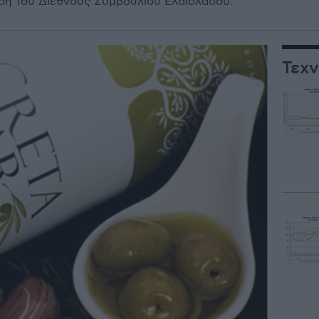
ση του Διεθνούς Συμβουλίου Ελαιολάδου.
Τεχν