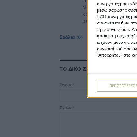
εισαγωγείς είναι η Βρ
συνεργάτες μας ενδέ
Μάρτιο και η Ιαπωνία 
μέσω σάρωσης συσκευ
κατά 17% στις ποσότητ
1731 συνεργάτες μας
παραμένουν σχετικά χ
συναινέσετε ή να απ
πριν συναινέσετε.
Λά
απαιτεί τη συγκατάθ
Σχόλια
(0)
ισχύουν μόνο για αυ
συγκατάθεσή σας ανά
"Απορρήτου" στο κάτ
ΤΟ ΔΙΚΟ ΣΑΣ ΣΧΟΛΙΟ
Όνομα*
ΠΕΡΙΣΣΟΤΕΡΕΣ 
Σχόλιο*