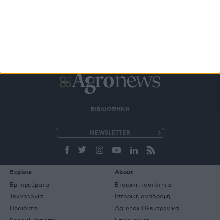
ΒΙΒΛΙΟΘΗΚΗ
e-
mail
Explore
About
Εμπορεύματα
Εταιρική ταυτότητα
Τεχνολογία
Ιστορική αναδρομή
Προιόντα
Agrenda Ηλεκτρονικά