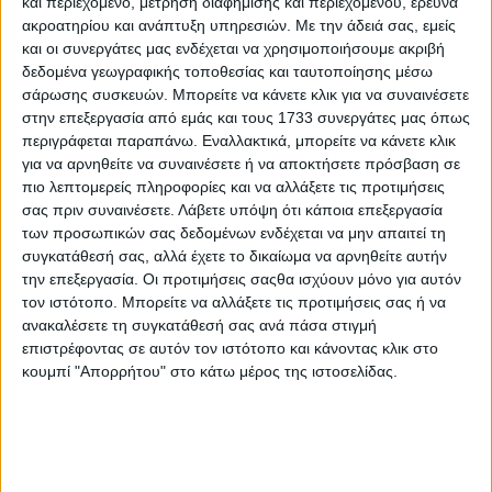
και περιεχόμενο, μέτρηση διαφήμισης και περιεχομένου, έρευνα
διαμορφώσει. Ωστόσο άλλοι παράγοντες της αγοράς,
ακροατηρίου και ανάπτυξη υπηρεσιών.
Με την άδειά σας, εμείς
στηριζόμενοι σε θετικά στοιχεία για την επόμενη
παραγωγή, εκτιμούν πως η επιστροφή σε μια αυξημένη
και οι συνεργάτες μας ενδέχεται να χρησιμοποιήσουμε ακριβή
παραγωγή θα προκαλέσει πίεση στις τιμές.
δεδομένα γεωγραφικής τοποθεσίας και ταυτοποίησης μέσω
σάρωσης συσκευών. Μπορείτε να κάνετε κλικ για να συναινέσετε
Για την ώρα οι τιμές κινούνται σταθερά πάνω από τα 2,65
στην επεξεργασία από εμάς και τους 1733 συνεργάτες μας όπως
ευρώ το κιλό, παρουσιάζοντας την εικόνα μιας
περιγράφεται παραπάνω. Εναλλακτικά, μπορείτε να κάνετε κλικ
διαφορετικής αγοράς από αυτή που είχαμε συνηθίσει. Η
για να αρνηθείτε να συναινέσετε ή να αποκτήσετε πρόσβαση σε
τιμή παραγωγού για το εξαιρετικό παρθένο ελαιόλαδο
πιο λεπτομερείς πληροφορίες και να αλλάξετε τις προτιμήσεις
στην ισπανική αγορά διαμορφώνεται στα 2,81 ευρώ το
σας πριν συναινέσετε.
Λάβετε υπόψη ότι κάποια επεξεργασία
κιλό, με την ελάχιστη τιμή στα 2,74 ευρώ το κιλό και την
των προσωπικών σας δεδομένων ενδέχεται να μην απαιτεί τη
μέγιστη στα 3,39 ευρώ το κιλό. Το παρθένο ελαιόλαδο
συγκατάθεσή σας, αλλά έχετε το δικαίωμα να αρνηθείτε αυτήν
πωλείται στα 2,40 ευρώ το κιλό.
την επεξεργασία. Οι προτιμήσεις σαςθα ισχύουν μόνο για αυτόν
τον ιστότοπο. Μπορείτε να αλλάξετε τις προτιμήσεις σας ή να
Σχόλια
Προσθήκη σχολίου
(4)
ανακαλέσετε τη συγκατάθεσή σας ανά πάσα στιγμή
επιστρέφοντας σε αυτόν τον ιστότοπο και κάνοντας κλικ στο
κουμπί "Απορρήτου" στο κάτω μέρος της ιστοσελίδας.
ΤΟ ΔΙΚΟ ΣΑΣ ΣΧΟΛΙΟ
Όνομα*