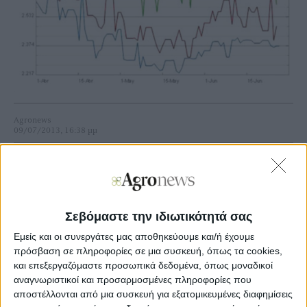
Agronews
09/07/2013, 16:38 μμ
0
4
Από τις αρχές του καλοκαιριού, οι τιμές παρουσιάζουν
ισχυρές μεταβολές στα επίπεδα των 2,70 έως 2,90 ευρώ το
Σεβόμαστε την ιδιωτικότητά σας
κιλό, παραμένοντας σε υψηλά επίπεδα, παρουσιάζοντας
ωστόσο ανάμεικτες τάσεις που δεν βοηθούν την
Εμείς και οι συνεργάτες μας αποθηκεύουμε και/ή έχουμε
πραγματοποίηση πωλήσεων. Καθώς βρισκόμαστε στην
πρόσβαση σε πληροφορίες σε μια συσκευή, όπως τα cookies,
καρδιά του καλοκαιριού, με τα αποθέματα σημαντικά
και επεξεργαζόμαστε προσωπικά δεδομένα, όπως μοναδικοί
μειωμένα στην ισπανική αγορά, αρκετοί αναλυτές
αναγνωριστικοί και προσαρμοσμένες πληροφορίες που
εκτιμούν πως θα συνεχιστούν οι πωλήσεις, αφού η νέα
αποστέλλονται από μια συσκευή για εξατομικευμένες διαφημίσεις
σοδειά θα αργήσει να μπει στην αγορά και να τη