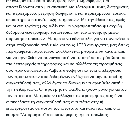
αναγνωριστικοί και προσαρμοσμένες πληροφορίες που
κλωστήρια δεν βρίσκονται σε ιδιαίτερη φόρµα.
αποστέλλονται από μια συσκευή για εξατομικευμένες διαφημίσεις
Βρισκόµαστε στην αρχή της συγκοµιδής και το
και περιεχόμενο, μέτρηση διαφήμισης και περιεχομένου, έρευνα
χρηµατιστήριο θα είναι πολύ ευαίσθητο ανάλογα µε τα
ακροατηρίου και ανάπτυξη υπηρεσιών.
Με την άδειά σας, εμείς
νέα από τις µεγάλες χώρες παραγωγής.
και οι συνεργάτες μας ενδέχεται να χρησιμοποιήσουμε ακριβή
δεδομένα γεωγραφικής τοποθεσίας και ταυτοποίησης μέσω
ΕΛΛΗΝΙΚΗ ΑΓΟΡΑ
σάρωσης συσκευών. Μπορείτε να κάνετε κλικ για να συναινέσετε
στην επεξεργασία από εμάς και τους 1733 συνεργάτες μας όπως
Οι πρόσφατες βροχές ευτυχώς δεν έφεραν σηµαντικές
περιγράφεται παραπάνω. Εναλλακτικά, μπορείτε να κάνετε κλικ
καταστροφές στην καλλιέργεια, εξαιρουµένων κάποιων
µεµονωµένων περιπτώσεων. Όλος ο κλάδος βρίσκεται εν
για να αρνηθείτε να συναινέσετε ή να αποκτήσετε πρόσβαση σε
αναµονή της νέας σοδειάς, ενώ είναι πολύ κρίσιµο το
πιο λεπτομερείς πληροφορίες και να αλλάξετε τις προτιμήσεις
σηµείο που διανύουµε και θα πρέπει να βάλουµε τα
σας πριν συναινέσετε.
Λάβετε υπόψη ότι κάποια επεξεργασία
δυνατά µας όσον αφορά την ποιότητα. Είναι νωπές οι
των προσωπικών σας δεδομένων ενδέχεται να μην απαιτεί τη
µνήµες από τα περσινά ποιοτικά προβλήµατα και τις
συγκατάθεσή σας, αλλά έχετε το δικαίωμα να αρνηθείτε αυτήν
δυσκολίες διάθεσης των υποδεέστερων χρωµάτων. Η
την επεξεργασία. Οι προτιμήσεις σαςθα ισχύουν μόνο για αυτόν
ζήτηση είναι βελτιωµένη σε σχέση µε την προηγούµενη
τον ιστότοπο. Μπορείτε να αλλάξετε τις προτιμήσεις σας ή να
εβδοµάδα, εντούτοις η προσφορά είναι µικρή δεδοµένου
ανακαλέσετε τη συγκατάθεσή σας ανά πάσα στιγμή
ότι οι εκκοκκιστές θέλουν να δουν πρώτα τα βαµβάκια
επιστρέφοντας σε αυτόν τον ιστότοπο και κάνοντας κλικ στο
στις αποθήκες τους.
κουμπί "Απορρήτου" στο κάτω μέρος της ιστοσελίδας.
ΣΧΕΤΙΚΑ TAGS
βαμβάκι
τιμές παραγωγού
τιμες αγροτικών εμπορευμάτων
βαμβακι τιμές