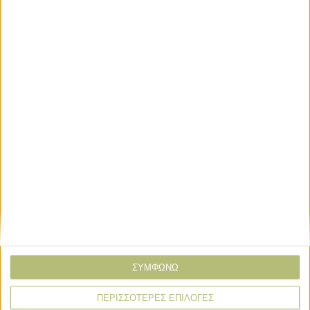
Βαμβάκι
Έπιασε ξανά τα 83 σεντς και κοιτάζει
ακόμα πιο ψηλά το βαμβάκι
Βαμβάκι
Κολλημένη η ζήτηση στο βαμβάκι
πάνω από τα 80 σεντς
Βαμβάκι
Τα 80-82 σεντς αποτελούν βαρόμετρο
για την αγορά βάμβακος
ΣΥΜΦΩΝΩ
ΠΕΡΙΣΣΟΤΕΡΕΣ ΕΠΙΛΟΓΕΣ