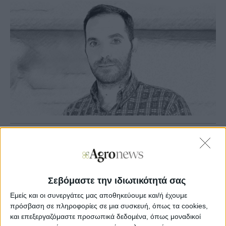
Γιάννης Παπαδογιάννης
Agronews
16/09/2024, 08:46 πμ
4
2
Σεβόμαστε την ιδιωτικότητά σας
Εμείς και οι συνεργάτες μας αποθηκεύουμε και/ή έχουμε
ΝΕΑ ΥΟΡΚΗ
πρόσβαση σε πληροφορίες σε μια συσκευή, όπως τα cookies,
Η παγκόσµια εικόνα δείχνει πως για την ώρα δεν θα
και επεξεργαζόμαστε προσωπικά δεδομένα, όπως μοναδικοί
υπάρξει πρόβληµα διάθεσης ίνας, σε µια σεζόν όπου τα