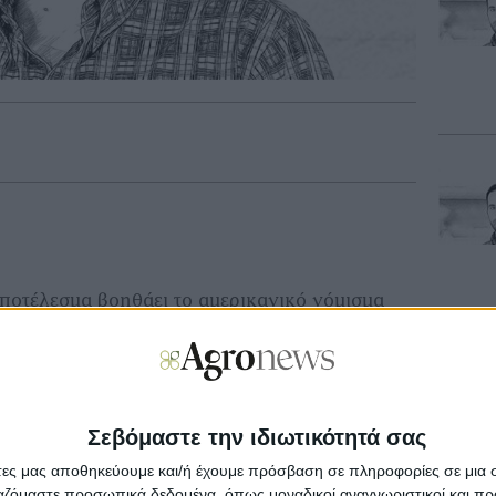
ποτέλεσµα βοηθάει το αµερικανικό νόµισµα
 στην άνοδο του δολαρίου, χωρίς ευτυχώς να
µβάκι. Μένει να δούµε τι προθέσεις θα έχει ο
φορά την παγκόσµια ροή του εµπορίου, ενώ
οιχεία για τις πωλήσεις / εξαγωγές µε βάση το
µήνα Νοέµβριο. ∆εδοµένων αυτών, οι επενδυτές
Σεβόμαστε την ιδιωτικότητά σας
νής.
άτες μας αποθηκεύουμε και/ή έχουμε πρόσβαση σε πληροφορίες σε μια
ργαζόμαστε προσωπικά δεδομένα, όπως μοναδικοί αναγνωριστικοί και 