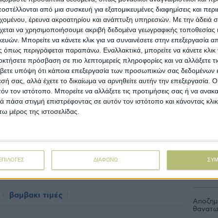
New
στέλλονται από μια συσκευή για εξατομικευμένες διαφημίσεις και περ
εχομένου, έρευνα ακροατηρίου και ανάπτυξη υπηρεσιών.
Με την άδειά σα
κές εξελίξεις στην τοπική αγορά. Κάποιες
Πληρωμέ
χεται να χρησιμοποιήσουμε ακριβή δεδομένα γεωγραφικής τοποθεσίας 
 προς τουρκικά ή αιγυπτιακά κλωστήρια σε
ών. Μπορείτε να κάνετε κλικ για να συναινέσετε στην επεξεργασία απ
µενες, αλλά µε σχετικά άµεσες φορτώσεις.
Στόχος
 όπως περιγράφεται παραπάνω. Εναλλακτικά, μπορείτε να κάνετε κλικ γ
ελέσεις των υπαρχόντων συµβολαίων
το μήν
οκτήσετε πρόσβαση σε πιο λεπτομερείς πληροφορίες και να αλλάξετε τι
ορότερα σε σχέση µε τα προηγούµενα χρόνια,
βετε υπόψη ότι κάποια επεξεργασία των προσωπικών σας δεδομένων ε
 καλύτερη ροή χρήµατος για τα εκκοκκιστήρια.
εσή σας, αλλά έχετε το δικαίωμα να αρνηθείτε αυτήν την επεξεργασία. 
ρα στη σεζόν τόσο περισσότερο κατανοούµε
Άνοιξαν
τόν τον ιστότοπο. Μπορείτε να αλλάξετε τις προτιμήσεις σας ή να ανακα
εκατ.,
µό που δεχόµαστε από εναλλακτικές σοδειές
 πάσα στιγμή επιστρέφοντας σε αυτόν τον ιστότοπο και κάνοντας κλι
ας. Αυτό κατά τα φαινόµενα θα ενταθεί ακόµα
ω μέρος της ιστοσελίδας.
Με υπο
προκατ
ΕΠΙΛΟΓΕΣ
ΔΙΑΦΩΝΩ
ΣΥ
Σε λειτ
Ενίσχυ
ές παραγωγού
βαμβακι τιμές
Αποζημι
θανατω