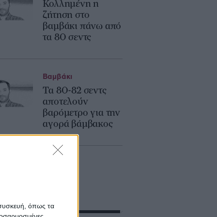
Κολλημένη η
ζήτηση στο
βαμβάκι πάνω από
τα 80 σεντς
Βαμβάκι
Τα 80-82 σεντς
αποτελούν
βαρόμετρο για την
αγορά βάμβακος
 συσκευή, όπως τα
προσαρμοσμένες