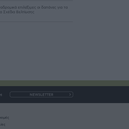
αδρομικά επιλέξιμες οι δαπάνες για τα
α Σχέδια Βελτίωσης
Η
e-
mail
ρομές
ίες