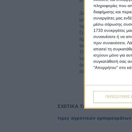
πληροφορίες που απο
διαφήμισης και περι
∆εν υπάρχουν σηµαντι
συνεργάτες μας ενδέ
µεµονωµένες δουλειές
μέσω σάρωσης συσκευ
τιµές όχι τόσο υποσχό
1733 συνεργάτες μας
Γενικά, φέτος οι εκτ
συναινέσετε ή να απ
προχωρούν πολύ γρηγ
πριν συναινέσετε.
Λά
το οποίο και σηµαίνει
απαιτεί τη συγκατάθ
Όσο µπαίνουµε βαθύτε
ισχύουν μόνο για αυ
τον έντονο ανταγωνισ
συγκατάθεσή σας ανά
όπως αυτή της Βραζιλί
"Απορρήτου" στο κάτ
περισσότερο.
ΠΕΡΙΣΣΟΤΕΡΕΣ 
ΣΧΕΤΙΚΑ TAGS
βαμβάκι
τιμ
τιμες αγροτικών εμπορευμάτων