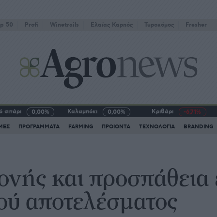
p 50
Profi
Winetrails
Eλαίας Καρπός
Τυροκόμος
Fresher
 σιτάρι
Καλαμπόκι
Κριθάρι
0,00%
0,00%
-6,71%
ΜΕΣ
ΠΡΟΓΡΑΜΜΑΤΑ
FARMING
ΠΡΟΙΟΝΤΑ
ΤΕΧΝΟΛΟΓΙΑ
BRANDING
ονής και προσπάθεια 
ού αποτελέσµατος