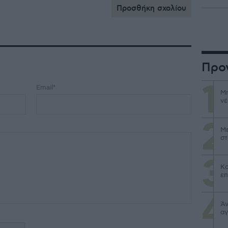
Προσθήκη σχολίου
Προ
Email*
Μη
νέ
Με
στ
Κα
επ
Άν
αγ