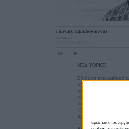
Γιάννης Παπαδογιάννης
Agronews
11/11/2024, 10:09 πμ
4
1
ΝΕΑ ΥΟΡΚΗ
Σίγουρα ένα καθαρό α
και αυτό αποτυπώθηκε
πιέσει ιδιαίτερα το βα
νέος πρόεδρος όσον α
αναµένονται και τα στ
USDA report για τον 
κρατούν στάση αναµο
Εμείς και οι συνεργ
cookies, και επεξε
ΕΛΛΗΝΙΚΗ ΑΓΟΡΑ