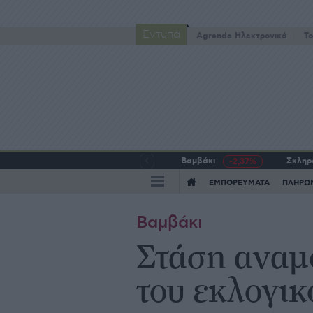
Έντυπα
Agrenda Ηλεκτρονικά
To
Βαμβάκι
Σκληρό
-2,37%
ΕΜΠΟΡΕΥΜΑΤΑ
ΠΛΗΡΩ
Βαμβάκι
Στάση αναµ
του εκλογικ