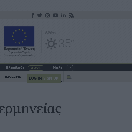
Αθήνα
35
o
Ελαιόλαδο
Μαλακό σιτάρι
Γάλα αγελαδινό
4,39%
-5,64%
Query
TRAVELING
LOG IN
SIGN UP
ερµηνείας