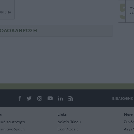
Αν
νέ
ΒΙΒΛΙΟΘΗΚ
t
Links
More
ρική ταυτότητα
Δελτία Τύπου
Συνδ
ρική αναδρομή
Εκδηλώσεις
Αγγελ