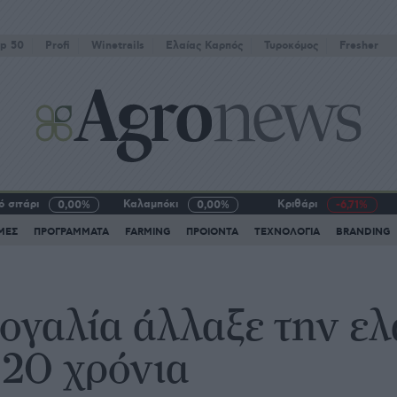
p 50
Profi
Winetrails
Eλαίας Καρπός
Τυροκόμος
Fresher
 σιτάρι
Καλαμπόκι
Κριθάρι
0,00%
0,00%
-6,71%
ΜΕΣ
ΠΡΟΓΡΑΜΜΑΤΑ
FARMING
ΠΡΟΙΟΝΤΑ
ΤΕΧΝΟΛΟΓΙΑ
BRANDING
ογαλία άλλαξε την ελ
 20 χρόνια