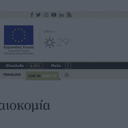
Αθήνα
29
o
Ελαιόλαδο
Μαλακό σιτάρι
Γάλα αγελαδινό
4,39%
-5,64%
Query
TRAVELING
LOG IN
SIGN UP
αιοκομία