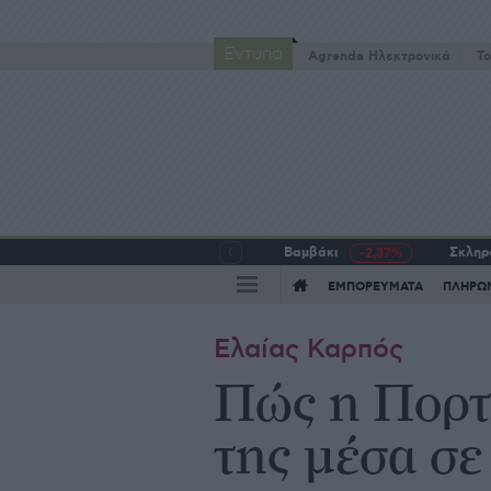
Έντυπα
Agrenda Ηλεκτρονικά
To
Βαμβάκι
Σκληρό
-2,37%
ΕΜΠΟΡΕΥΜΑΤΑ
ΠΛΗΡΩ
Ελαίας Καρπός
Πώς η Πορτ
της μέσα σε