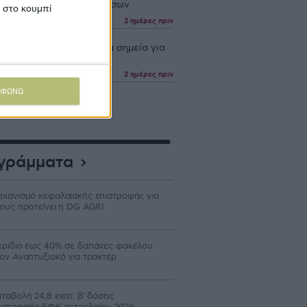
θέντα ζώα λόγω ζωονόσων
κ στο κουμπί
2 ημέρες πριν
ε νέα εγκύκλιος, λεπτά σημεία για
υποβολή δήλωσης ΟΣΔΕ
2 ημέρες πριν
ΜΦΩΝΩ
γράμματα
χανισμό κεφαλαιακής επιστροφής για
ους προτείνει η DG AGRI
ρίδιο έως 40% σε δαπάνες φακέλου
ον Αναπτυξιακό για τρακτέρ
ταβολή 24,8 εκατ. β’ δόσης
ιστροφής ΕΦΚ πετρελαίου 2026