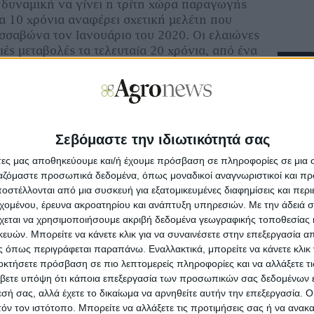
 δυναμική να γίνει η τρίτη χώρα παραγωγής
α 10 χρόνια αναφέρει σχετική μελέτη που
σσαβώνα τον Ιανουάριο του 2020. Οι ελαιώνες
ιές μεταβολές τα τελευταία 20 χρόνια, από ένα
νταγωνιστικό σύστημα σε ένα σύγχρονο και
New
νολική έκταση με ελαιώνες είναι 352 000
αυτούς να είναι βιολογικοί.
Πληρωμέ
ς είναι το Alentejo, που αν και καταλαμβάνει
Ανοίγου
Σεβόμαστε την ιδιωτικότητά σας
εκατ.,
ο της έκτασης της χώρας, παράγει λίγο
ρία τέταρτα του συνόλου της παραγωγής
άτες μας αποθηκεύουμε και/ή έχουμε πρόσβαση σε πληροφορίες σε μια
γαλίας. Το 1999, το 98% των ελαιώνων στο
ργαζόμαστε προσωπικά δεδομένα, όπως μοναδικοί αναγνωριστικοί και 
Με υπο
σιακοί. Η πυκνότητα των ελαιοδέντρων ήταν
στέλλονται από μια συσκευή για εξατομικευμένες διαφημίσεις και περ
προκατ
ά το στρέμμα, ήταν ξηρικοί και η συγκομιδή
εχομένου, έρευνα ακροατηρίου και ανάπτυξη υπηρεσιών.
Με την άδειά σα
υπόλοι
χεται να χρησιμοποιήσουμε ακριβή δεδομένα γεωγραφικής τοποθεσίας 
 Η ετήσια παραγωγή ελαιολάδου στην επαρχία
ών. Μπορείτε να κάνετε κλικ για να συναινέσετε στην επεξεργασία απ
00% τα τελευταία 20 χρόνια, από 8.500
 όπως περιγράφεται παραπάνω. Εναλλακτικά, μπορείτε να κάνετε κλικ γ
000 τόνους το 2017 και τους 140.000 το
Σε λειτ
Ενίσχυ
οκτήσετε πρόσβαση σε πιο λεπτομερείς πληροφορίες και να αλλάξετε τι
ει η Mariana Matos, γενική γραμματέας του
βετε υπόψη ότι κάποια επεξεργασία των προσωπικών σας δεδομένων ε
υ της Πορτογαλίας (Casa do Azeite).
εσή σας, αλλά έχετε το δικαίωμα να αρνηθείτε αυτήν την επεξεργασία. 
Αποζημι
τόν τον ιστότοπο. Μπορείτε να αλλάξετε τις προτιμήσεις σας ή να ανακα
ματος Alqueva το 2002, το μεγαλύτερο της