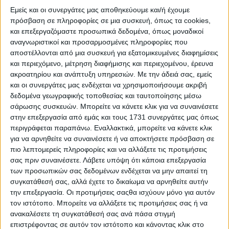
κατεύθυνση που ακούγεται ότι δίνουν τις τελευταίες
Εμείς και οι συνεργάτες μας αποθηκεύουμε και/ή έχουμε
εβδομάδες οι μεταποιητικές επιχειρήσεις στους
πρόσβαση σε πληροφορίες σε μια συσκευή, όπως τα cookies,
παραγωγούς. Πρόκειται άλλωστε για μια αντιφατική
και επεξεργαζόμαστε προσωπικά δεδομένα, όπως μοναδικοί
προτροπή, αν αναλογιστεί κανείς ότι μέχρι πολύ
αναγνωριστικοί και προσαρμοσμένες πληροφορίες που
πρόσφατα ένα βασικό σημείο τριβής ανάμεσα σε
αποστέλλονται από μια συσκευή για εξατομικευμένες διαφημίσεις
παραγωγούς και μεταποιητές ήταν η αποθήκευση των
και περιεχόμενο, μέτρηση διαφήμισης και περιεχομένου, έρευνα
ελιών από τους παραγωγούς για κάποιους μήνες,
ακροατηρίου και ανάπτυξη υπηρεσιών.
Με την άδειά σας, εμείς
προσδοκώντας σε βελτίωση των τιμών, με τους πρώτους
και οι συνεργάτες μας ενδέχεται να χρησιμοποιήσουμε ακριβή
να αμφισβητούν την τεχνογνωσία και τις συνθήκες στις
δεδομένα γεωγραφικής τοποθεσίας και ταυτοποίησης μέσω
οποίες γινόταν η πρώτη ζύμωση της ελιάς.
σάρωσης συσκευών. Μπορείτε να κάνετε κλικ για να συναινέσετε
Βέβαια, πλέον δίνονται οδηγίες για σωστή συντήρηση των
στην επεξεργασία από εμάς και τους 1731 συνεργάτες μας όπως
ελιών, αφού η μεταποίηση δεν αποκλείει το ενδεχόμενο η
περιγράφεται παραπάνω. Εναλλακτικά, μπορείτε να κάνετε κλικ
ζήτηση από τις διεθνείς αγορές να επεκταθεί και στα ψιλά,
για να αρνηθείτε να συναινέσετε ή να αποκτήσετε πρόσβαση σε
άνω των 300 κομματιών μεγέθη, τους επόμενους μήνες.
πιο λεπτομερείς πληροφορίες και να αλλάξετε τις προτιμήσεις
Αυτό έρχεται να επιβεβαιώσει και το σενάριο που μιλά για
σας πριν συναινέσετε.
Λάβετε υπόψη ότι κάποια επεξεργασία
μια προσπάθεια περιορισμού του κόστους αποθήκευσης
των προσωπικών σας δεδομένων ενδέχεται να μην απαιτεί τη
και αρχικής επεξεργασίας του καρπού.
συγκατάθεσή σας, αλλά έχετε το δικαίωμα να αρνηθείτε αυτήν
την επεξεργασία. Οι προτιμήσεις σαςθα ισχύουν μόνο για αυτόν
Πάντως, οι τιμές που ακούγονται στην αγορά φαίνονται
τον ιστότοπο. Μπορείτε να αλλάξετε τις προτιμήσεις σας ή να
ιδιαίτερα ενδιαφέρουσες, με τον βασικό τεμαχισμό, των
ανακαλέσετε τη συγκατάθεσή σας ανά πάσα στιγμή
200 κομματίων να απορροφάται με αξιοσημείωτη ζήτηση
στα 1,50 ευρώ το κιλό, όσο τα 140 κομμάτια, γίνονται
επιστρέφοντας σε αυτόν τον ιστότοπο και κάνοντας κλικ στο