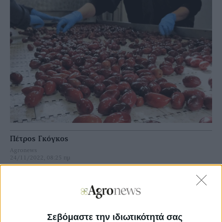
Πέτρος Γκόγκος
Agronews
24/11/2022, 08:25 πμ
11
0
Δεν αποκλείεται τα αυξημένα κόστη αποθήκευσης και
συντήρησης του καρπού εξαιτίας και της ενεργειακής
Σεβόμαστε την ιδιωτικότητά σας
κρίσης, να υπαγορεύουν ως ένα βαθμό αυτήν την