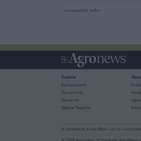
* υποχρεωτικά πεδία
Explore
Abou
Εμπορεύματα
Εται
Τεχνολογία
Ιστο
Προιόντα
Agre
Special Reports
Επικ
Η επιχείρηση ενισχύθηκε για τον εκσυγχ
© 2018 Agronews, Η Υπηρεσία AgroNews.gr 