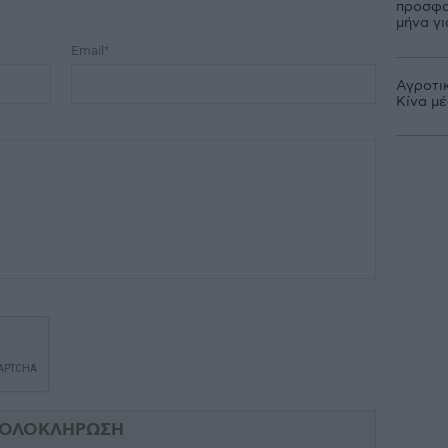
προσφο
μήνα γ
Email*
Αγροτι
Κίνα μ