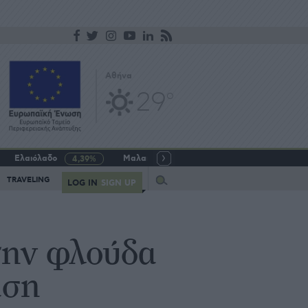
Αθήνα
29
o
Ελαιόλαδο
Μαλακό σιτάρι
Γάλα αγελαδινό
4,39%
-5,64%
Query
TRAVELING
LOG IN
SIGN UP
την φλούδα
άση