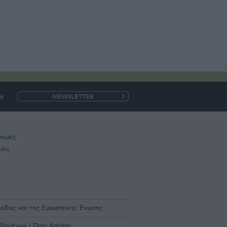
Η
e-
mail
ρομές
ίες
λλάδας και της Ευρωπαϊκής Ένωσης
εδομένων
|
Όροι Χρήσης