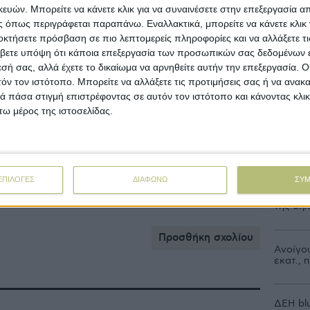
πα στο έδαφος ώστε να επιτραπεί μόνο η δική
ών. Μπορείτε να κάνετε κλικ για να συναινέσετε στην επεξεργασία απ
 κάλυψη του υπόλοιπου εδάφους με αυτό το
 όπως περιγράφεται παραπάνω. Εναλλακτικά, μπορείτε να κάνετε κλικ γ
ν θα έχουν πρόσβαση στο φώς ώστε να μπορούν
οκτήσετε πρόσβαση σε πιο λεπτομερείς πληροφορίες και να αλλάξετε τι
 αποτέλεσμα να αναστέλλεται η ανάπτυξή
βετε υπόψη ότι κάποια επεξεργασία των προσωπικών σας δεδομένων ε
ερίπτωση που κάποιο ζιζάνιο κατορθώσει να
εσή σας, αλλά έχετε το δικαίωμα να αρνηθείτε αυτήν την επεξεργασία. 
Ροή
τέρω ανάπτυξή του θα εμποδιστεί λόγω του
τόν τον ιστότοπο. Μπορείτε να αλλάξετε τις προτιμήσεις σας ή να ανακα
ήλωσε η ερευνήτρια. Τέλος, ιδιαίτερο
 πάσα στιγμή επιστρέφοντας σε αυτόν τον ιστότοπο και κάνοντας κλι
Ροή Ειδή
nto είναι ότι δεν χρειάζεται να αφαιρεθεί,
ω μέρος της ιστοσελίδας.
οδομήσιμο προϊόν.
MF 3 Sp
όλες τι
rofy.com.ar
ΕΠΙΛΟΓΕΣ
ΔΙΑΦΩΝΩ
ΣΥ
Από τις
ζιζάνια
κάλυψη
βιοδιασπόμενο
Κάρτα 
της δή
Προσθήκη σχολίου
Ανοίγου
εκατ.,
ΔΕΗ blu