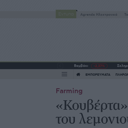
Έντυπα
Agrenda Ηλεκτρονικά
To
Βαμβάκι
Σκληρό
-2,37%
ΕΜΠΟΡΕΥΜΑΤΑ
ΠΛΗΡΩ
Farming
«Κουβέρτα»
του λεμονιο