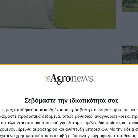
ικό αυτού του προϊόντος, με την ονομασία
εν πωλείται ως ρολό αλλά παράγεται από τον
ά αραιώνοντας την ένωση σε νερό.
μβρανοειδές κάλυμμα όταν ψεκάζεται στο
María Guadalupe García, υπεύθυνη για την
Σεβόμαστε την ιδιωτικότητά σας
ο Argentina Investiga.
άτες μας αποθηκεύουμε και/ή έχουμε πρόσβαση σε πληροφορίες σε μια
ργαζόμαστε προσωπικά δεδομένα, όπως μοναδικοί αναγνωριστικοί και 
υτώριο ή οπωρώνα μπορεί να το εφαρμόσει.
στέλλονται από μια συσκευή για εξατομικευμένες διαφημίσεις και περ
ι επί τόπου και η διαδικασία λειτουργεί με τον
εχομένου, έρευνα ακροατηρίου και ανάπτυξη υπηρεσιών.
Με την άδειά σα
με την καλλιέργεια λαχανικών. Ο σπόρος
χεται να χρησιμοποιήσουμε ακριβή δεδομένα γεωγραφικής τοποθεσίας 