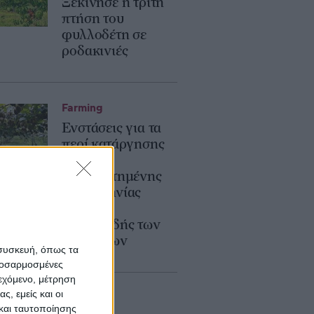
Ξεκίνησε η τρίτη
πτήση του
φυλλοδέτη σε
ροδακινιές
Farming
Ενστάσεις για τα
περί κατάργησης
της
θεσμοθετημένης
ημερομηνίας
έναρξης
συγκομιδής των
ακτινιδίων
 συσκευή, όπως τα
προσαρμοσμένες
ιεχόμενο, μέτρηση
ς, εμείς και οι
και ταυτοποίησης