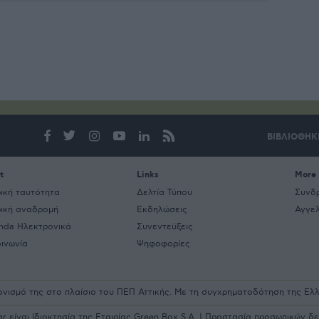
ΒΙΒΛΙΟΘΗΚ
t
Links
More
ρική ταυτότητα
Δελτία Τύπου
Συνδ
ρική αναδρομή
Εκδηλώσεις
Αγγελ
nda Ηλεκτρονικά
Συνεντεύξεις
οινωνία
Ψηφοφορίες
ρονισμό της στο πλαίσιο του ΠΕΠ Αττικής. Με τη συγχρηματοδότηση της Ε
είναι Ιδιοκτησία της Εταιρίας Green Box S.A. |
Προστασία προσωπικών δ