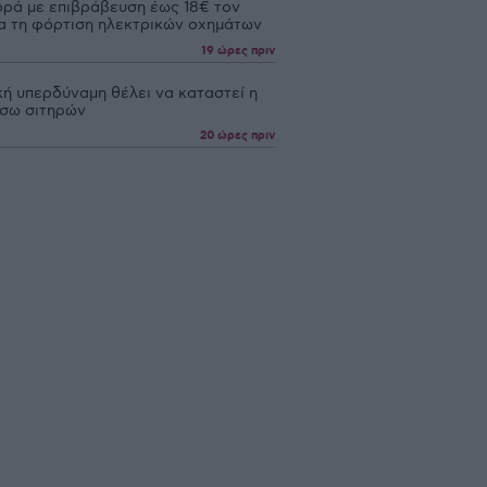
ρά με επιβράβευση έως 18€ τον
ια τη φόρτιση ηλεκτρικών οχημάτων
19 ώρες πριν
κή υπερδύναμη θέλει να καταστεί η
έσω σιτηρών
20 ώρες πριν