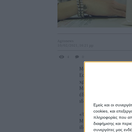
Agronews
10/02/2021, 16:21 μμ
4
0
Μοναδικό χαρακτηριστ
Ecomanto, είναι ότι δ
χρήστη επί τόπου απλ
Μεταμορφώνεται σε με
έδαφος, εξηγεί η Dr. 
ιδέα, στο εξειδικευμέν
Εμείς και οι συνεργ
cookies, και επεξε
«Όποιος έχει κήπο, φ
πληροφορίες που απο
Μια ταινία σχηματίζετα
διαφήμισης και περι
ίδιο τρόπο όπως και 
συνεργάτες μας ενδέ