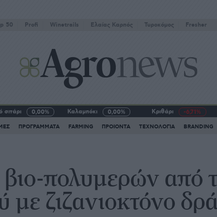
p 50
Profi
Winetrails
Eλαίας Καρπός
Τυροκόμος
Fresher
 σιτάρι
Καλαμπόκι
Κριθάρι
0,00%
0,00%
-6,71%
ΜΕΣ
ΠΡΟΓΡΑΜΜΑΤΑ
FARMING
ΠΡΟΙΟΝΤΑ
ΤΕΧΝΟΛΟΓΙΑ
BRANDING
 βιο-πολυμερών από 
ύ με ζιζανιοκτόνο δρ