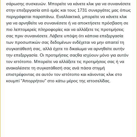
σε σκόνη και χρησιμοποιείται σε δόση 2-3 γραμμάρια σε 1
σάρωσης συσκευών. Μπορείτε να κάνετε κλικ για να συναινέσετε
λίτρο νερό). Καλή στράγγιση του οπωρώνα τη χειμερινή
στην επεξεργασία από εμάς και τους 1731 συνεργάτες μας όπως
περίοδο.
περιγράφεται παραπάνω. Εναλλακτικά, μπορείτε να κάνετε κλικ
για να αρνηθείτε να συναινέσετε ή να αποκτήσετε πρόσβαση σε
Οι επεμβάσεις με χαλκούχα στο έδαφος να γίνονται μόνο
πιο λεπτομερείς πληροφορίες και να αλλάξετε τις προτιμήσεις
αν υπάρχει ανάγκη, διότι ο χαλκός συσσωρεύεται και
σας πριν συναινέσετε.
Λάβετε υπόψη ότι κάποια επεξεργασία
δημιουργεί προβλήματα τοξικότητας ειδικά στα όξινα
εδάφη.
των προσωπικών σας δεδομένων ενδέχεται να μην απαιτεί τη
συγκατάθεσή σας, αλλά έχετε το δικαίωμα να αρνηθείτε αυτήν
Μονίλια - Monilinia fructicοla, Monilinia laxa, Monilinia
την επεξεργασία. Οι προτιμήσεις σαςθα ισχύουν μόνο για αυτόν
fructigena
τον ιστότοπο. Μπορείτε να αλλάξετε τις προτιμήσεις σας ή να
ανακαλέσετε τη συγκατάθεσή σας ανά πάσα στιγμή
Η φαιά σήψη (μονίλια) αποτελεί μεγάλης οικονομικής
επιστρέφοντας σε αυτόν τον ιστότοπο και κάνοντας κλικ στο
σημασίας μυκητολογική ασθένεια των πυρηνόκαρπων
κουμπί "Απορρήτου" στο κάτω μέρος της ιστοσελίδας.
(ροδακινιά, νεκταρινιά, βερικοκιά, κερασιά, δαμασκηνιά).
Η περίοδος ευαισθησίας των καλλιεργειών διαρκεί από
την έκπτυξη των ματιών έως και την πτώση των πετάλων.
Με υγρό και βροχερό καιρό η μόλυνση των ανθέων,
μπορεί να εμφανιστεί μέσα σε λίγες ώρες. Οι
μουμιοποιημένοι καρποί που παρέμειναν πάνω στο
δέντρο είτε στο έδαφος, διατηρούν το μόλυσμα της
Μονίλιας σε όλη την διάρκεια του χειμώνα. Ο μύκητας
προσβάλει και τα κλαδιά, δημιουργώντας πληγές από τις
οποίες εκρέει κόμμι και σχηματίζονται έλκη. Από τους