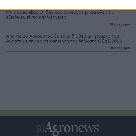
9 ώρες πριν
MF 3 Speciality: Ο ιδανικός συνεργάτης για όλες τις
εξειδικευµένες καλλιέργειες
10 ώρες πριν
Από τις 28 Αυγούστου θα είναι διαθέσιμη η Κάρτα του
Αγρότη με την οριστικοποίηση της δήλωσης ΟΣΔΕ 2026
10 ώρες πριν