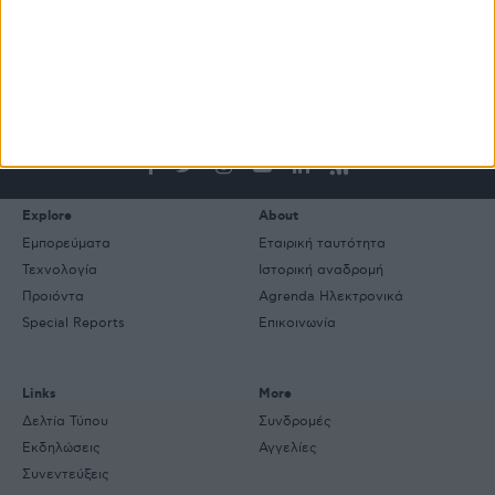
ΒΙΒΛΙΟΘΗΚΗ
e-
mail
Explore
About
Εμπορεύματα
Εταιρική ταυτότητα
Τεχνολογία
Ιστορική αναδρομή
Προιόντα
Agrenda Ηλεκτρονικά
Special Reports
Επικοινωνία
Links
More
Δελτία Τύπου
Συνδρομές
Εκδηλώσεις
Αγγελίες
Συνεντεύξεις