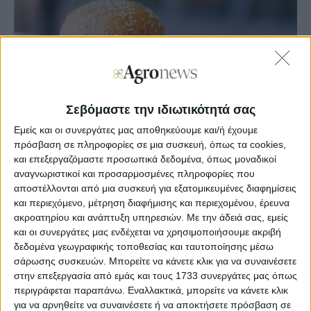
Σεβόμαστε την ιδιωτικότητά σας
Εμείς και οι συνεργάτες μας αποθηκεύουμε και/ή έχουμε
πρόσβαση σε πληροφορίες σε μια συσκευή, όπως τα cookies,
και επεξεργαζόμαστε προσωπικά δεδομένα, όπως μοναδικοί
αναγνωριστικοί και προσαρμοσμένες πληροφορίες που
Agronews
αποστέλλονται από μια συσκευή για εξατομικευμένες διαφημίσεις
11/12/2025, 14:34 μμ
και περιεχόμενο, μέτρηση διαφήμισης και περιεχομένου, έρευνα
ακροατηρίου και ανάπτυξη υπηρεσιών.
Με την άδειά σας, εμείς
7
0
και οι συνεργάτες μας ενδέχεται να χρησιμοποιήσουμε ακριβή
δεδομένα γεωγραφικής τοποθεσίας και ταυτοποίησης μέσω
Η τελευταία τριμερής συνάντηση υποτίθεται ότι θα ήταν ο
σάρωσης συσκευών. Μπορείτε να κάνετε κλικ για να συναινέσετε
τελικός γύρος συνομιλιών μεταξύ του Ευρωπαϊκού
στην επεξεργασία από εμάς και τους 1733 συνεργάτες μας όπως
Κοινοβουλίου και του Συμβουλίου για να συμφωνηθεί
περιγράφεται παραπάνω. Εναλλακτικά, μπορείτε να κάνετε κλικ
μια αναθεώρηση της Κοινής Οργάνωσης Αγοράς (ΚΟΑ), η
για να αρνηθείτε να συναινέσετε ή να αποκτήσετε πρόσβαση σε