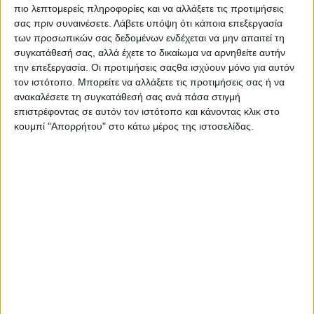
οποία περιελάμβανε τη ρήτρα για την επωνυμία των
πιο λεπτομερείς πληροφορίες και να αλλάξετε τις προτιμήσεις
χορτοφαγικών τροφίμων.
σας πριν συναινέσετε.
Λάβετε υπόψη ότι κάποια επεξεργασία
των προσωπικών σας δεδομένων ενδέχεται να μην απαιτεί τη
Η επικεφαλής ευρωβουλευτής Céline Imart, Γαλλίδα
συγκατάθεσή σας, αλλά έχετε το δικαίωμα να αρνηθείτε αυτήν
ευρωβουλευτής του Ευρωπαϊκού Λαϊκού Κόμματος, πιέζει
την επεξεργασία. Οι προτιμήσεις σαςθα ισχύουν μόνο για αυτόν
για την καταστολή του «χορτοφαγικού κρέατος» στο
τον ιστότοπο. Μπορείτε να αλλάξετε τις προτιμήσεις σας ή να
πλαίσιο μιας αναθεώρησης της ΚΟΑ που πρότεινε πέρυσι
η Επιτροπή, και εξασφάλισε κοινοβουλευτική υποστήριξη
ανακαλέσετε τη συγκατάθεσή σας ανά πάσα στιγμή
για να αυστηροποιήσει τη χρήση επτά όρων -
επιστρέφοντας σε αυτόν τον ιστότοπο και κάνοντας κλικ στο
συμπεριλαμβανομένων των burger, λουκάνικου,
κουμπί "Απορρήτου" στο κάτω μέρος της ιστοσελίδας.
μπριζόλας.
Σχόλια
Προσθήκη σχολίου
(0)
ΤΟ ΔΙΚΟ ΣΑΣ ΣΧΟΛΙΟ
Όνομα*