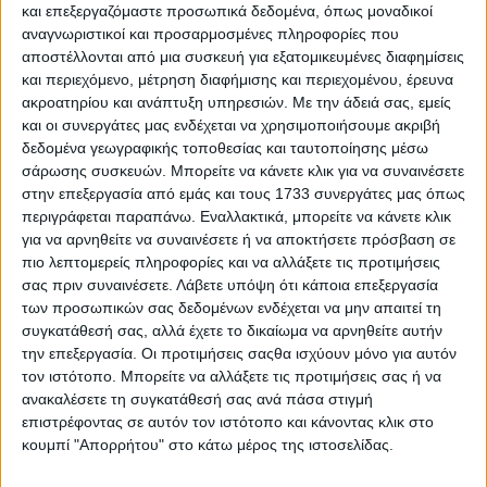
Αραβικά Εμιράτα.
και επεξεργαζόμαστε προσωπικά δεδομένα, όπως μοναδικοί
αναγνωριστικοί και προσαρμοσμένες πληροφορίες που
Οι ΗΠΑ παρουσίασαν προχθές Τετάρτη σε χώρες-εταίρους
αποστέλλονται από μια συσκευή για εξατομικευμένες διαφημίσεις
του
ς σχέδιο απόφασης του Συμβουλίου Ασφαλείας
του
και περιεχόμενο, μέτρηση διαφήμισης και περιεχομένου, έρευνα
ΟΗΕ προορισμένο να υποστηρίξει το ειρηνευτικό σχέδιο
ακροατηρίου και ανάπτυξη υπηρεσιών.
Με την άδειά σας, εμείς
του Ντόναλντ Τραμπ για τη Λωρίδα της Γάζας,
και οι συνεργάτες μας ενδέχεται να χρησιμοποιήσουμε ακριβή
συμπεριλαμβανομένης της ανάπτυξης διεθνούς δύναμης,
δεδομένα γεωγραφικής τοποθεσίας και ταυτοποίησης μέσω
ανακοίνωσε η αμερικανική μόνιμη αντιπροσωπεία στο
διεθνή οργανισμό.
σάρωσης συσκευών. Μπορείτε να κάνετε κλικ για να συναινέσετε
στην επεξεργασία από εμάς και τους 1733 συνεργάτες μας όπως
Ο Αμερικανός πρεσβευτής Μάικ Γουόλτς συναντήθηκε με
περιγράφεται παραπάνω. Εναλλακτικά, μπορείτε να κάνετε κλικ
αντιπροσώπους των δέκα εκλεγμένων μελών του ΣΑ και
για να αρνηθείτε να συναινέσετε ή να αποκτήσετε πρόσβαση σε
περιφερειακών εταίρων (Αίγυπτος, Κατάρ, ΗΑΕ, Σαουδική
πιο λεπτομερείς πληροφορίες και να αλλάξετε τις προτιμήσεις
Αραβία, Τουρκία), διευκρίνισε εκπρόσωπος της
σας πριν συναινέσετε.
Λάβετε υπόψη ότι κάποια επεξεργασία
αντιπροσωπείας σε ανακοίνωσή της, προσθέτοντας πως
των προσωπικών σας δεδομένων ενδέχεται να μην απαιτεί τη
αυτό δείχνει την «υποστήριξη της περιφέρειας» στο
συγκατάθεσή σας, αλλά έχετε το δικαίωμα να αρνηθείτε αυτήν
σχέδιο.
την επεξεργασία. Οι προτιμήσεις σαςθα ισχύουν μόνο για αυτόν
τον ιστότοπο. Μπορείτε να αλλάξετε τις προτιμήσεις σας ή να
Σύμφωνα με διπλωματικές πηγές, αρκετές χώρες έχουν
εκφράσει τη
βούλησή τους να συμμετάσχουν στη ΔΔΣ,
ανακαλέσετε τη συγκατάθεσή σας ανά πάσα στιγμή
ιδίως η Ινδονησία, όμως επιμένουν πως
πρέπει να
επιστρέφοντας σε αυτόν τον ιστότοπο και κάνοντας κλικ στο
υπάρξει εντολή του Συμβουλίου Ασφαλείας
για να
κουμπί "Απορρήτου" στο κάτω μέρος της ιστοσελίδας.
αναπτύξουν στρατεύματα στον παλαιστινιακό θύλακα.