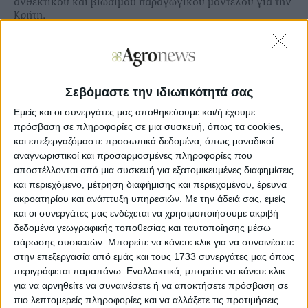
ανθεκτικού και βιώσιμου παραγωγικού μοντέλου για την
Κρήτη.
Στο πλαίσιο αυτό, η Διοίκηση της Eurobank
πραγματοποιεί τριήμερη περιοδεία στο νησί (8-10 Ιουνίου
2026), ενισχύοντας τον διάλογο με την επιχειρηματική
κοινότητα, τους θεσμικούς φορείς και την τοπική
Σεβόμαστε την ιδιωτικότητά σας
αυτοδιοίκηση.
Εμείς και οι συνεργάτες μας αποθηκεύουμε και/ή έχουμε
Ο Πρόεδρος του Διοικητικού Συμβουλίου, κ. Γιώργος Π.
πρόσβαση σε πληροφορίες σε μια συσκευή, όπως τα cookies,
Ζανιάς και ο Διευθύνων Σύμβουλος, κ. Φωκίων Καραβίας,
και επεξεργαζόμαστε προσωπικά δεδομένα, όπως μοναδικοί
συνοδευόμενοι από τους Αναπληρωτές Διευθύνοντες
αναγνωριστικοί και προσαρμοσμένες πληροφορίες που
Συμβούλους, κ.κ. Κωνσταντίνο Βασιλείου, Ιάκωβο
αποστέλλονται από μια συσκευή για εξατομικευμένες διαφημίσεις
Γιαννακλή και Σταύρο Ιωάννου, καθώς και από κλιμάκιο
και περιεχόμενο, μέτρηση διαφήμισης και περιεχομένου, έρευνα
ανώτερων στελεχών της Τράπεζας, θα πραγματοποιήσουν
ακροατηρίου και ανάπτυξη υπηρεσιών.
Με την άδειά σας, εμείς
σειρά επαφών με επιχειρηματίες και εκπροσώπους
παραγωγικών φορέων από όλες τις Περιφερειακές
και οι συνεργάτες μας ενδέχεται να χρησιμοποιήσουμε ακριβή
Ενότητες της Κρήτης. Παράλληλα, έχουν προγραμματιστεί
δεδομένα γεωγραφικής τοποθεσίας και ταυτοποίησης μέσω
συναντήσεις και με τους εργαζόμενους της Τράπεζας.
σάρωσης συσκευών. Μπορείτε να κάνετε κλικ για να συναινέσετε
στην επεξεργασία από εμάς και τους 1733 συνεργάτες μας όπως
Ο Διευθύνων Σύμβουλος της Eurobank, κ. Φωκίων
περιγράφεται παραπάνω. Εναλλακτικά, μπορείτε να κάνετε κλικ
Καραβίας, δήλωσε: «Η Κρήτη αποτελεί υπόδειγμα μιας
για να αρνηθείτε να συναινέσετε ή να αποκτήσετε πρόσβαση σε
ολοκληρωμένης τοπικής οικονομίας, με έντονη και
πιο λεπτομερείς πληροφορίες και να αλλάξετε τις προτιμήσεις
αλληλοτροφοδοτούμενη δραστηριότητα σε όλους τους