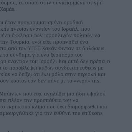
όσμου, το οποίο στην συγκεκριμένη στιγμή
 Χαμάς.
αι ήταν προγραμματισμένη ομαδική
ικής ηγεσίας εναντίον του Ισραήλ, που
μένη έκκληση των ισραηλινών πολιτών να
την Τουρκία, ενώ είχε προηγηθεί ένα
στο από τον ΥΠΕΞ Χακάν Φινταν σε δηλώσεις
ε το σύνθημα για ένα ξέσπασμα του
υ εναντίον του Ισραήλ. Και αυτό δεν πρέπει η
α το παραβλέψει καθώς συνδέεται ευθέως με
ίας να δείξει ότι έχει ρόλο στην περιοχή και
ουν κόστος εάν δεν πάνε με τα «νερά» της.
Μπάιντεν που είχε αναλάβει μια ήδη υψηλού
πει πλέον την προσπάθεια του να
το εκρηκτικό κλίμα που έχει διαμορφωθεί και
ημιουργήθηκε για την ευθύνη της επίθεσης