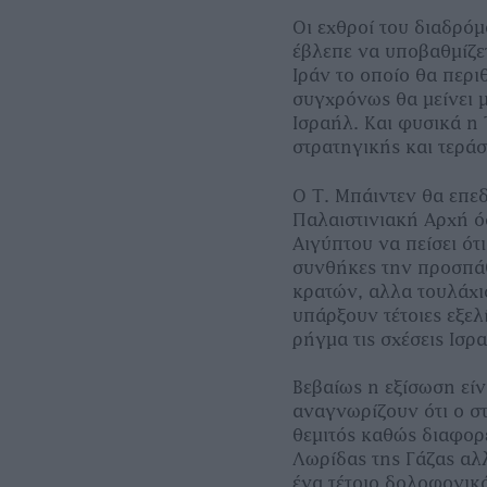
Οι εχθροί του διαδρόμ
έβλεπε να υποβαθμίζετ
Ιράν το οποίο θα περι
συγχρόνως θα μείνει μ
Ισραήλ. Και φυσικά η 
στρατηγικής και τεράσ
Ο Τ. Μπάιντεν θα επεδ
Παλαιστινιακή Αρχή όσ
Αιγύπτου να πείσει ότι
συνθήκες την προσπά
κρατών, αλλα τουλάχι
υπάρξουν τέτοιες εξε
ρήγμα τις σχέσεις Ισρ
Βεβαίως η εξίσωση είν
αναγνωρίζουν ότι ο στ
θεμιτός καθώς διαφορε
Λωρίδας της Γάζας αλλ
ένα τέτοιο δολοφονικό