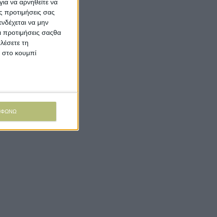
ια να αρνηθείτε να
ς προτιμήσεις σας
νδέχεται να μην
Οι προτιμήσεις σαςθα
λέσετε τη
κ στο κουμπί
ΜΦΩΝΩ