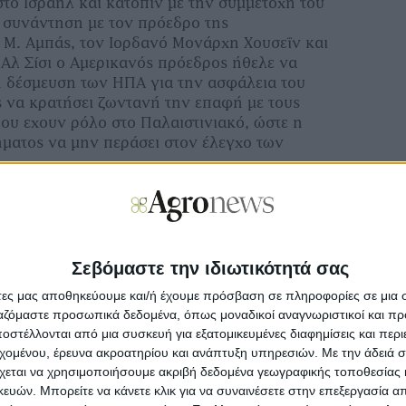
στο Ισραήλ και κατόπιν με την συμμετοχή του
 συνάντηση με τον πρόεδρο της
 Μ. Αμπάς, τον Ιορδανό Μονάρχη Χουσεΐν και
 Αλ Σίσι ο Αμερικανός πρόεδρος ήθελε να
 δέσμευση των ΗΠΑ για την ασφάλεια του
 να κρατήσει ζωντανή την επαφή με τους
που εχουν ρόλο στο Παλαιστινιακό, ώστε η
ήματος να μην περάσει στον έλεγχο των
βλεπει τον Μ. Αμπας να ακυρώνει την
και τον Αραβικό κόσμο να είναι επιφυλακτικός
 του.
Σεβόμαστε την ιδιωτικότητά σας
ς εστιάζεται και στην Διεθνή Συνάντηση
άτες μας αποθηκεύουμε και/ή έχουμε πρόσβαση σε πληροφορίες σε μια
πραγματοποιηθεί)που σχεδιάζει για το Σάββατο
ργαζόμαστε προσωπικά δεδομένα, όπως μοναδικοί αναγνωριστικοί και 
του Αλ Σίσι με την συμμετοχή σύμφωνα με τις
στέλλονται από μια συσκευή για εξατομικευμένες διαφημίσεις και περ
8 αρχηγών κρατών και του ΓΓ του ΟΗΕ, που
εχομένου, έρευνα ακροατηρίου και ανάπτυξη υπηρεσιών.
Με την άδειά σα
εθνής παρέμβαση ώστε να σταματήσει η
χεται να χρησιμοποιήσουμε ακριβή δεδομένα γεωγραφικής τοποθεσίας 
απεί η κλιμάκωση και διάχυση της κρίσης και
ών. Μπορείτε να κάνετε κλικ για να συναινέσετε στην επεξεργασία απ
θρωπιστική καταστροφή.