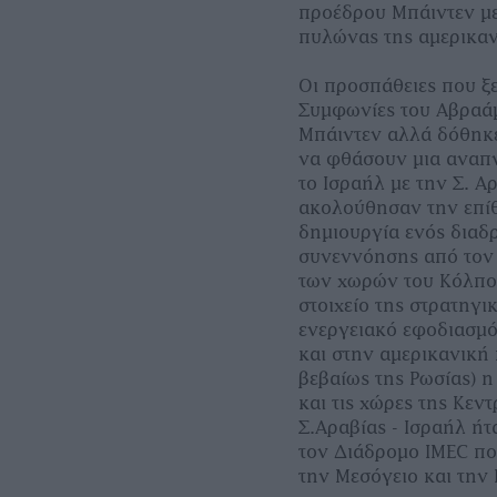
προέδρου Μπάιντεν με
πυλώνας της αμερικαν
Οι προσπάθειες που ξ
Συμφωνίες του Αβραά
Μπάιντεν αλλά δόθηκε
να φθάσουν μια αναπ
το Ισραήλ με την Σ. Α
ακολούθησαν την επίθ
δημιουργία ενός διαδ
συνεννόησης από τον 
των χωρών του Κόλπου
στοιχείο της στρατηγι
ενεργειακό εφοδιασμό
και στην αμερικανική 
βεβαίως της Ρωσίας) η
και τις χώρες της Κε
Σ.Αραβίας - Ισραήλ ή
τον Διάδρομο IMEC πο
την Μεσόγειο και την