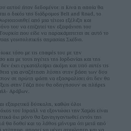
ου αυτού ήταν δεδομένοι: η Κίνα η οποία θα
αι ο δικός της διάδρομος Belt and Road, το
θωριοποιηθεί από μια τέτοια εξέλιξη και
όνο του να επιζητεί την εξαφάνιση του
Τουρκία που είδε να παρακάμπτεται σε αυτό το
τιας γεωπολιτικής σημασίας Σχέδιο.
ίωκε τόσο με τις επαφές του με την
ο και με τους ηγέτες της Ιορδανίας και της
 δεν έχει εγκαταλείψει ακόμη και υπό αυτές τις
θεια για αναζήτηση λύσης στην βάση των δυο
στον σε πρώτη φάση να εξασφαλίσει ότι δεν θα
λίξεις στην Γάζα που θα οδηγήσουν σε πλήρες
αήλ- Αράβων.
αι εξαιρετικά δύσκολη, καθώς όλοι
όχος του Ισραήλ να εξοντώσει την Χαμάς είναι
τικά όχι μόνο θα ξαναγιγαντωθεί εντός της
ά θα δοθεί και το λάθος μήνυμα ότι μετά από
 χτύπημα, μπορεί να μένει ατιμώρητη και να