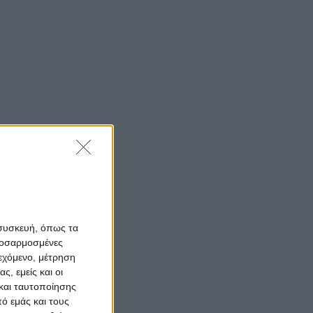
 συσκευή, όπως τα
προσαρμοσμένες
ιεχόμενο, μέτρηση
ς, εμείς και οι
και ταυτοποίησης
ό εμάς και τους