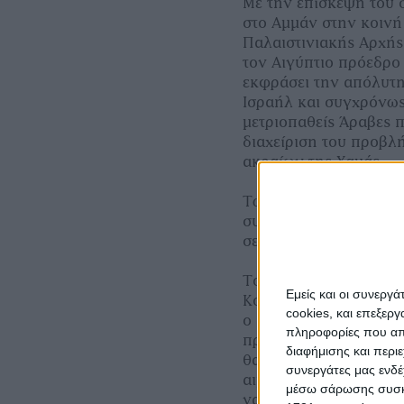
Με την επίσκεψη του 
στο Αμμάν στην κοινή
Παλαιστινιακής Αρχής
τον Αιγύπτιο πρόεδρο
εκφράσει την απόλυτη
Ισραήλ και συγχρόνως
μετριοπαθείς Άραβες 
διαχείριση του προβλ
ακραίων της Χαμάς.
Τωρα πλέον όχι μονο 
συνάντηση τους αλλα 
σε κάθε συζήτηση μαζί
Το ενδιαφέρον βεβαίω
Εμείς και οι συνεργ
Κορυφής (εάν τελικά 
cookies, και επεξε
ο πρόεδρος της Αιγύπ
πληροφορίες που απο
πρώτες πληροφορίες 1
διαφήμισης και περι
θα επιχειρηθεί μια δι
συνεργάτες μας ενδέ
αιματοχυσία,να αποτρ
μέσω σάρωσης συσκευ
να αποφευχθεί μια αν