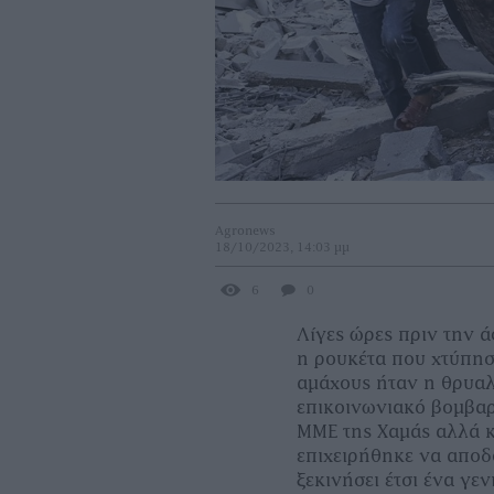
Agronews
18/10/2023, 14:03 μμ
6
0
Λίγες ώρες πριν την 
η ρουκέτα που χτύπησ
αμάχους ήταν η θρυαλλ
επικοινωνιακό βομβαρ
ΜΜΕ της Χαμάς αλλά κ
επιχειρήθηκε να αποδ
ξεκινήσει έτσι ένα γε