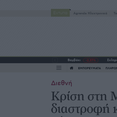
Έντυπα
Agrenda Ηλεκτρονικά
To
Βαμβάκι
Σκληρό
-2,37%
ΕΜΠΟΡΕΥΜΑΤΑ
ΠΛΗΡΩ
Διεθνή
Κρίση στη 
διαστροφή κ