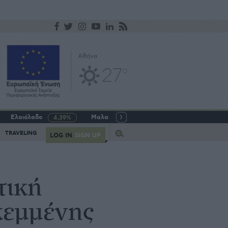
Αθήνα
27
o
Ελαιόλαδο
Μαλακό σιτάρι
Γάλα αγελαδινό
4,39%
-5,64%
Query
TRAVELING
LOG IN
SIGN UP
τική
σκεμμένης