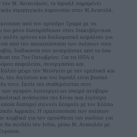
 τον Μ. Νετανιάχου, το Ισραήλ παραμένει
ικής στρατηγικής παρουσίας στην Μ.Ανατολή.
εκίνησαν από τον πρόεδρο Τραμπ με τις
μ όχι μόνο διατηρήθηκαν στην διακυβέρνηση
 πολύς χρόνος και διπλωματικό κεφάλαιο για
νοή από την αποκατάσταση των σχέσεων τους
ραβία, διαδικασία που ανατράπηκε από τα όσα
εση της 7ης Οκτωβρίου. Για τις ΗΠΑ η
ρόμου ασφαλείας, συνεργασίας και
Κόλπο μέχρι την Μεσόγειο με την εμπλοκή και
, της Αιγύπτου και του Ισραήλ είναι βασικό
κής τους. Εκτός της σταθερότητας στον
 των αγορών λειτουργεί ως ισχυρό αντίβαρο
πολιτική ανάσχεσης της Κίνας (και λιγότερο
 οποία διατηρεί στενούς δεσμούς με τον Κόλπο
ντρικής Αφρικής. Η ομαλοποίηση των σχέσεων
ταν κομβική για την προώθηση του σχεδίου για
υ θα συνδέει την Ινδία, μέσω Μ. Ανατολής με
 Ευρώπη.