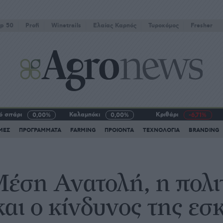
p 50
Profi
Winetrails
Eλαίας Καρπός
Τυροκόμος
Fresher
 σιτάρι
Καλαμπόκι
Κριθάρι
0,00%
0,00%
-6,71%
ΜΕΣ
ΠΡΟΓΡΑΜΜΑΤΑ
FARMING
ΠΡΟΙΟΝΤΑ
ΤΕΧΝΟΛΟΓΙΑ
BRANDING
Μέση Ανατολή, η πολι
αι ο κίνδυνος της ε