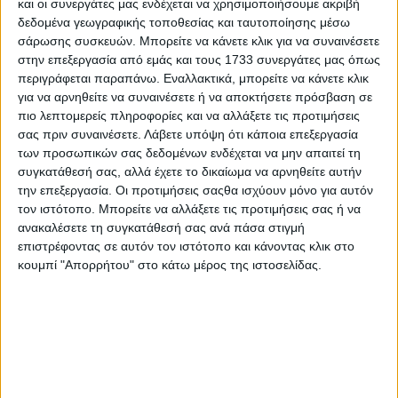
και οι συνεργάτες μας ενδέχεται να χρησιμοποιήσουμε ακριβή
Αίγυπτο.
δεδομένα γεωγραφικής τοποθεσίας και ταυτοποίησης μέσω
σάρωσης συσκευών. Μπορείτε να κάνετε κλικ για να συναινέσετε
Εν τω μεταξύ, η Υπηρεσία Φυλακών του Ισραήλ φέρεται να
στην επεξεργασία από εμάς και τους 1733 συνεργάτες μας όπως
έχει λάβει μια λίστα με 39 Παλαιστίνιους που έχουν
περιγράφεται παραπάνω. Εναλλακτικά, μπορείτε να κάνετε κλικ
καταδικαστεί για τρομοκρατία και οι οποίοι θα αφεθούν
ελεύθεροι σήμερα, στο πλαίσιο της συμφωνίας με τη
για να αρνηθείτε να συναινέσετε ή να αποκτήσετε πρόσβαση σε
Χαμάς για την απελευθέρωση 13 ομήρων.
πιο λεπτομερείς πληροφορίες και να αλλάξετε τις προτιμήσεις
σας πριν συναινέσετε.
Λάβετε υπόψη ότι κάποια επεξεργασία
Σύμφωνα με δημοσιεύματα εβραϊκών μέσων ενημέρωσης,
των προσωπικών σας δεδομένων ενδέχεται να μην απαιτεί τη
η Υπηρεσία Φυλακών έχει ξεκινήσει τη διαδικασία
συγκατάθεσή σας, αλλά έχετε το δικαίωμα να αρνηθείτε αυτήν
επεξεργασίας των 39 ανηλίκων και γυναικών που
την επεξεργασία. Οι προτιμήσεις σαςθα ισχύουν μόνο για αυτόν
πρόκειται να αποφυλακιστούν αργότερα σήμερα.
τον ιστότοπο. Μπορείτε να αλλάξετε τις προτιμήσεις σας ή να
Συγκεκριμένα, θα μεταφερθούν στη φυλακή Ofer στη
ανακαλέσετε τη συγκατάθεσή σας ανά πάσα στιγμή
Δυτική Όχθη λίγο πριν από το μεσημέρι, από όπου θα
επιστρέφοντας σε αυτόν τον ιστότοπο και κάνοντας κλικ στο
αποφυλακιστούν στη συνέχεια.
κουμπί "Απορρήτου" στο κάτω μέρος της ιστοσελίδας.
Σημειώνεται ότι σήμερα είναι η πρώτη από τις τέσσερις
ημέρες της συμφωνίας κατάπαυσης του πυρός κατά τη
διάρκεια των οποίων θα πραγματοποιηθούν ανταλλαγές
ομήρων με Παλαιστίνιους που είναι φυλακισμένοι στο
Ισραήλ, ενώ η εκεχειρία δεν αποκλείεται να παραταθεί εάν
η Χαμάς συμφωνήσει να απελευθερώσει περισσότερους
ομήρου.