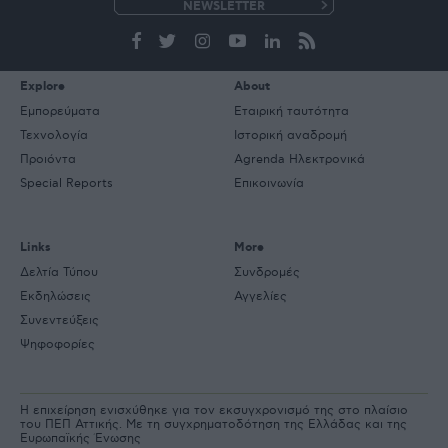
e-
mail
Explore
About
Εμπορεύματα
Εταιρική ταυτότητα
Τεχνολογία
Ιστορική αναδρομή
Προιόντα
Agrenda Ηλεκτρονικά
Special Reports
Επικοινωνία
Links
More
Δελτία Τύπου
Συνδρομές
Εκδηλώσεις
Αγγελίες
Συνεντεύξεις
Ψηφοφορίες
Η επιχείρηση ενισχύθηκε για τον εκσυγχρονισμό της στο πλαίσιο
του ΠΕΠ Αττικής. Με τη συγχρηματοδότηση της Ελλάδας και της
Ευρωπαϊκής Ένωσης