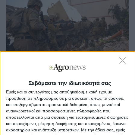
Σεβόμαστε την ιδιωτικότητά σας
Agronews
24/11/2023, 09:56 πμ
Εμείς και οι συνεργάτες μας αποθηκεύουμε και/ή έχουμε
πρόσβαση σε πληροφορίες σε μια συσκευή, όπως τα cookies,
7
0
και επεξεργαζόμαστε προσωπικά δεδομένα, όπως μοναδικοί
αναγνωριστικοί και προσαρμοσμένες πληροφορίες που
Όπως αναφέρουν, μάλιστα, παλαιστινιακά και εβραϊκά
αποστέλλονται από μια συσκευή για εξατομικευμένες διαφημίσεις
μέσα ενημέρωσης, φορτηγά που μεταφέρουν καύσιμα
και περιεχόμενο, μέτρηση διαφήμισης και περιεχομένου, έρευνα
έχουν αρχίσει να εισέρχονται στη Γάζα μέσω του
ακροατηρίου και ανάπτυξη υπηρεσιών.
Με την άδειά σας, εμείς
συνοριακού σταθμού της Ράφα, στα σύνορα με την