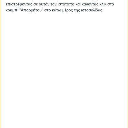
επιστρέφοντας σε αυτόν τον ιστότοπο και κάνοντας κλικ στο
κουμπί "Απορρήτου" στο κάτω μέρος της ιστοσελίδας.
Όσον αφορά το καλαμπόκι, η πίεση είναι απολύτως
ελεγχόμενη, κυρίως λόγω υπερπλεονάσματος. Τα
συμβόλαια Δεκεμβρίου υποχώρησαν μόλις 1 με 2 σεντς
ανά μπουσελ προς τα 4,17 δολάρια/μπούσελ, δηλαδή
προς τα 164 ευρώ ο τόνος. Να σημειωθεί βέβαια, πως οι
τιμές της Αμερικανικής σοδειάς δεν έχουν καμία σχέση με
τις ευρωπαϊκές τιμές, καθώς το σπυρί εκεί στη μεγάλη του
πλειοψηφία είναι γενετικά τροποποιημένο και με άλλη
παραγωγική κατεύθυνση (βιοντίζελ).
«Σιωπηλή» παραμένει και η αγορά στο βαμβάκι. Συνήθως,
μετά το πέρας των αμερικανικών εκλογών παρουσιάζεται
μια ανάκαμψη της τάξης των 2-5 σεντς ανά λίμπρα στις
τιμές, όταν η αγορά είναι ισορροπημένη. Φέτος, η ζήτηση
είναι αναιμική και η τιμή σποτ βρίσκεται κοντά στα
εγγυημένα επίπεδα τιμής βάσει πολιτικής ΗΠΑ (65-66