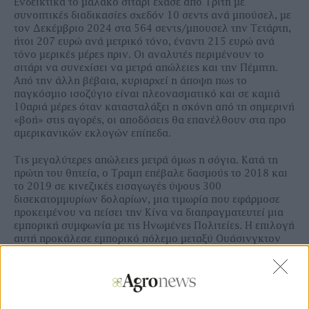
Ενδεικτικά το μαλακό σιτάρι έχασε από Τρίτη με
συνοπτικές διαδικασίες σχεδόν 10 σεντς ανά μπούσελ, με
τον Δεκέμβριο 2024 στα 564 σεντς/μπουσελ την Τετάρτη,
ήτοι 207 ευρώ ανά μετρικό τόνο, έναντι 215 ευρώ ανά
τόνο μερικές μέρες πριν. Οι αναλυτές περιμένουν το
σιτάρι να συνεχίσει να μετρά απώλειες και την Πέμπτη.
Από την άλλη βέβαια, κυριαρχεί η άποψη πως το
παγκόσμιο ισοζύγιο είναι πλεονασματικό και σε καμιά
10αριά μέρες όταν κατασταλάξει η σκόνη από τη σημερινή
«βοή» στις αγορές, οι αποδόσεις θα επανέλθουν στα προ
αμερικανικών εκλογών επίπεδα.
Τις μεγαλύτερες απώλειες μετρά όμως η σόγια. Κατά τη
πρώτη του θητεία, ο Τραμπ επέβαλε δασμούς το 2018 και
το 2019 σε κινεζικές εισαγωγές ύψους 300
δισεκατομμυρίων δολαρίων, μια τιμωρία που εφάρμοσε
προκειμένου να πείσει την Κίνα να διαπραγματευτεί μια
εμπορική συμφωνία με τις Ηνωμένες Πολιτείες. Η επιλογή
αυτή προκάλεσε εμπορικό πόλεμο μεταξύ Ουάσινγκτον
και Πεκίνου, με την Κίνα να επιβάλλει ανταποδοτικούς
δασμούς σε αμερικανικά προϊόντα. Στον αγροτικό τομέα,
οι δασμοί μετατόπισαν τη ζήτηση σε Βραζιλία και
Αργεντινή, πλήττοντας τους Αμερικανούς αγρότες που επί
μακρόν στηρίζονταν στην κινεζική αγορά. Από Τρίτη έως