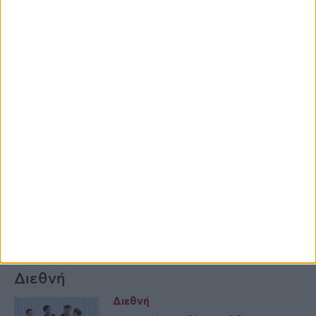
* υποχρεωτικά πεδία
Διεθνή
Διεθνή