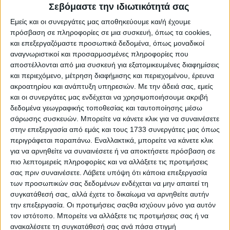
Σεβόμαστε την ιδιωτικότητά σας
μεσημέρι Τετάρτης, τα συμβόλαια σόγιας έχουν χάσει
σχεδόν 2% της αξίας τους.
Εμείς και οι συνεργάτες μας αποθηκεύουμε και/ή έχουμε
πρόσβαση σε πληροφορίες σε μια συσκευή, όπως τα cookies,
και επεξεργαζόμαστε προσωπικά δεδομένα, όπως μοναδικοί
αναγνωριστικοί και προσαρμοσμένες πληροφορίες που
αποστέλλονται από μια συσκευή για εξατομικευμένες διαφημίσεις
Ξεφυλλίστε και κατεβάστε σε υψηλή
και περιεχόμενο, μέτρηση διαφήμισης και περιεχομένου, έρευνα
ανάλυση το φύλλο 990 της
Agrenda
ακροατηρίου και ανάπτυξη υπηρεσιών.
Με την άδειά σας, εμείς
και οι συνεργάτες μας ενδέχεται να χρησιμοποιήσουμε ακριβή
δεδομένα γεωγραφικής τοποθεσίας και ταυτοποίησης μέσω
σάρωσης συσκευών. Μπορείτε να κάνετε κλικ για να συναινέσετε
στην επεξεργασία από εμάς και τους 1733 συνεργάτες μας όπως
περιγράφεται παραπάνω. Εναλλακτικά, μπορείτε να κάνετε κλικ
για να αρνηθείτε να συναινέσετε ή να αποκτήσετε πρόσβαση σε
πιο λεπτομερείς πληροφορίες και να αλλάξετε τις προτιμήσεις
σας πριν συναινέσετε.
Λάβετε υπόψη ότι κάποια επεξεργασία
των προσωπικών σας δεδομένων ενδέχεται να μην απαιτεί τη
συγκατάθεσή σας, αλλά έχετε το δικαίωμα να αρνηθείτε αυτήν
την επεξεργασία. Οι προτιμήσεις σαςθα ισχύουν μόνο για αυτόν
τον ιστότοπο. Μπορείτε να αλλάξετε τις προτιμήσεις σας ή να
ανακαλέσετε τη συγκατάθεσή σας ανά πάσα στιγμή