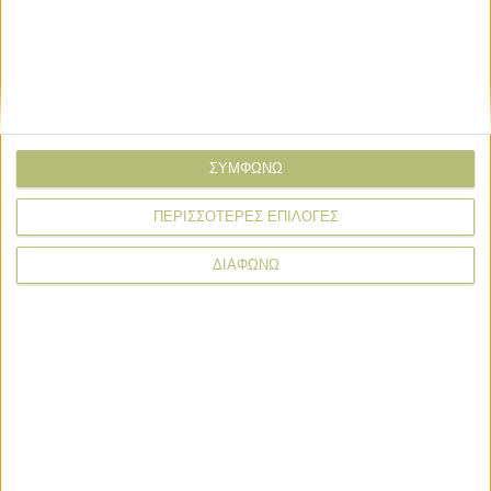
Αποχαιρετισμός στον άνθρωπο που
δίδαξε με τη ζωή του τον οινικό
πολιτισμό στην Ελλάδα
Πρόσωπα
ΣΥΜΦΩΝΩ
Αποχωρεί η Χριστίνα Σακελλαρίδη
μετά από 31 έτη από το τιμόνι του ΠΣΕ
ΠΕΡΙΣΣΟΤΕΡΕΣ ΕΠΙΛΟΓΕΣ
ΔΙΑΦΩΝΩ
Πρόσωπα
Στόχος του νέου προέδρου του ΣΕΒ η
τόνωση της επιχειρηματικότητας