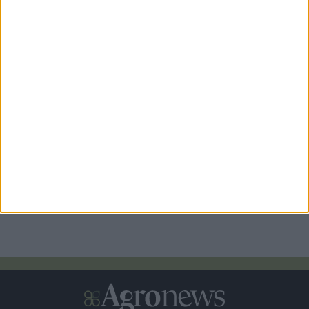
Άνοιξε ο νέος κύκλος Αναπτυξιακού αγροτών με
επιδότηση έως και 75%
Αναδρομικά επιλέξιμες οι δαπάνες για τα νέα Σχέδια
Βελτίωσης