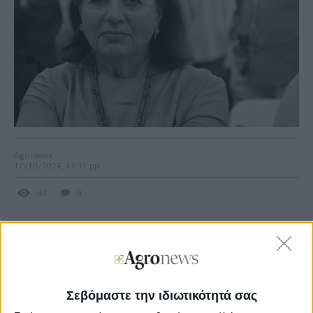
Agronews
17/10/2024, 13:31 μμ
44
0
Το 1993 συγκέντρωσε 256.831 σταυρούς προτίμησης
στην εκλογική περιφέρεια Β΄ Αθηνών, την υψηλότερη
επίδοση στη συγκεκριμένη περιφέρεια.
Ως επίτροπος στην ΕΟΚ, η Βάσω Παπανδρέου
Σεβόμαστε την ιδιωτικότητά σας
συγκρούστηκε με διάφορους συντηρητικούς ηγέτες και
κυρίως τη Μάργκαρετ Θάτσερ.