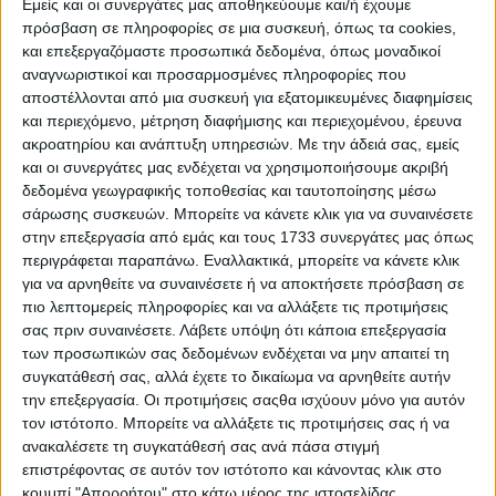
Εμείς και οι συνεργάτες μας αποθηκεύουμε και/ή έχουμε
πρόσβαση σε πληροφορίες σε μια συσκευή, όπως τα cookies,
Η Βάσω Παπανδρέου γεννήθηκε στα Βαλιμίτικα Αιγίου
και επεξεργαζόμαστε προσωπικά δεδομένα, όπως μοναδικοί
στις 9 Δεκεμβρίου 1944. Σπούδασε Οικονομικά στην τότε
αναγνωριστικοί και προσαρμοσμένες πληροφορίες που
ΑΣΟΕΕ και συνέχισε στην Αγγλία όπου έλαβε
αποστέλλονται από μια συσκευή για εξατομικευμένες διαφημίσεις
μεταπτυχιακό από το πανεπιστήμιο του Λονδίνου και
και περιεχόμενο, μέτρηση διαφήμισης και περιεχομένου, έρευνα
διδακτορικό από το πανεπιστήμιο του Reading, και στη
συνέχεια δίδαξε στην Οξφόρδη.
ακροατηρίου και ανάπτυξη υπηρεσιών.
Με την άδειά σας, εμείς
και οι συνεργάτες μας ενδέχεται να χρησιμοποιήσουμε ακριβή
Έχει διατελέσει πρόεδρος του ΕΟΜΜΕΧ (1981-1985),
δεδομένα γεωγραφικής τοποθεσίας και ταυτοποίησης μέσω
υφυπουργός Βιομηχανίας, Ενέργειας και Τεχνολογίας
σάρωσης συσκευών. Μπορείτε να κάνετε κλικ για να συναινέσετε
(1985-1986), αναπληρωτής υπουργός Βιομηχανίας,
στην επεξεργασία από εμάς και τους 1733 συνεργάτες μας όπως
Ενέργειας και Τεχνολογίας (1986-1987), αναπληρωτής
περιγράφεται παραπάνω. Εναλλακτικά, μπορείτε να κάνετε κλικ
υπουργός Εμπορίου για τα θέματα της Ελληνικής
για να αρνηθείτε να συναινέσετε ή να αποκτήσετε πρόσβαση σε
Προεδρίας στη Κοινότητα (1988-1989), επίτροπος της ΕΟΚ
πιο λεπτομερείς πληροφορίες και να αλλάξετε τις προτιμήσεις
για την Απασχόληση, τις Εργασιακές Σχέσεις και
σας πριν συναινέσετε.
Λάβετε υπόψη ότι κάποια επεξεργασία
Κοινωνικές Υποθέσεις, το Ανθρώπινο Δυναμικό, την
των προσωπικών σας δεδομένων ενδέχεται να μην απαιτεί τη
Εκπαίδευση και Κατάρτιση, και την Ισότητα των δύο
Φύλων (1989-1993), υπουργός Ανάπτυξης (1996-1999),
συγκατάθεσή σας, αλλά έχετε το δικαίωμα να αρνηθείτε αυτήν
Εσωτερικών, Δημόσιας Διοίκησης και Αποκέντρωσης
την επεξεργασία. Οι προτιμήσεις σαςθα ισχύουν μόνο για αυτόν
(1999-2001) και ΠΕΧΩΔΕ (2001-2004) σε κυβερνήσεις του
τον ιστότοπο. Μπορείτε να αλλάξετε τις προτιμήσεις σας ή να
ΠΑΣΟΚ.
ανακαλέσετε τη συγκατάθεσή σας ανά πάσα στιγμή
επιστρέφοντας σε αυτόν τον ιστότοπο και κάνοντας κλικ στο
Δίνει νέες ευκαιρίες εκπαίδευσης, προωθεί την προστασία
κουμπί "Απορρήτου" στο κάτω μέρος της ιστοσελίδας.