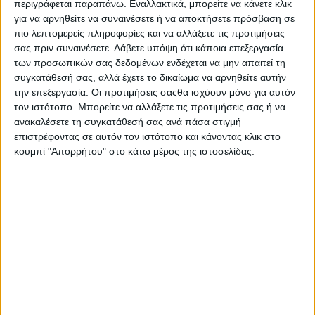
περιγράφεται παραπάνω. Εναλλακτικά, μπορείτε να κάνετε κλικ
2024, ώστε το 2025 να τεθεί σε ισχύ νέο πλαίσιο
για να αρνηθείτε να συναινέσετε ή να αποκτήσετε πρόσβαση σε
λειτουργίας.
πιο λεπτομερείς πληροφορίες και να αλλάξετε τις προτιμήσεις
Τον Ιούνιο του 2024, ο ίδιος ο Πρωθυπουργός
σας πριν συναινέσετε.
Λάβετε υπόψη ότι κάποια επεξεργασία
Κυριάκος Μητσοτάκης δήλωσε ότι ο νέος κανονισμός
των προσωπικών σας δεδομένων ενδέχεται να μην απαιτεί τη
θα έρθει προς έγκριση στο τέλος του καλοκαιριού.
συγκατάθεσή σας, αλλά έχετε το δικαίωμα να αρνηθείτε αυτήν
την επεξεργασία. Οι προτιμήσεις σαςθα ισχύουν μόνο για αυτόν
Αναλυτικά η σχετική ανακοίνωση έχει ως ακολούθως:
τον ιστότοπο. Μπορείτε να αλλάξετε τις προτιμήσεις σας ή να
ανακαλέσετε τη συγκατάθεσή σας ανά πάσα στιγμή
Κόκκαλης σε Τσιάρα: Να δοθούν άμεσα αποζημιώσεις
επιστρέφοντας σε αυτόν τον ιστότοπο και κάνοντας κλικ στο
στους χαλαζόπληκτους – Επιτακτική ανάγκη να
κουμπί "Απορρήτου" στο κάτω μέρος της ιστοσελίδας.
υλοποιηθεί η μεταρρύθμιση του ΕΛΓ
Να δοθούν άμεσες αποζημιώσεις στους πληγέντες αγρότες
από τις πρόσφατες χαλαζοπτώσεις και να προχωρήσει η
εξαγγελθείσα μεταρρύθμιση του ΕΛΓΑ, ζητά ο
Τομεάρχης
Αγροτικής Ανάπτυξης και Τροφίμων και Βουλευτής
Λάρισας του ΣΥΡΙΖΑ – Προοδευτική Συμμαχία κ.
Βασίλης Κόκκαλης
, με ερώτησή του προς τον Υπουργό
Αγροτικής Ανάπτυξης και Τροφίμων κ. Κώστα Τσιάρα.
Αναλυτικά η ερώτηση του κ. Κόκκαλη την οποία
συνυπογράφουν 12 ακόμη Βουλευτές του ΣΥΡΙΖΑ: «Οι