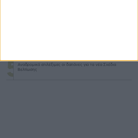
για τρακτέρ
Καταβολή 24,8 εκατ. β’ δόσης επιστροφής ΕΦΚ
πετρελαίου 2026
Άνοιξε ο νέος κύκλος Αναπτυξιακού αγροτών με
επιδότηση έως και 75%
Αναδρομικά επιλέξιμες οι δαπάνες για τα νέα Σχέδια
Βελτίωσης