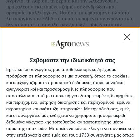
Αγρίνιο, τη Λάρισα, τη Βέροια και την Αλεξάνδρεια,
προκάλεσαν εκτεταμένες ζημιές σε δενδρώδεις και
αροτραίες καλλιέργειες. Ωστόσο, το υφιστάμενο πλαίσιο
λειτουργίας του ΕΛΓΑ, το οποίο παραμένει αναχρονιστικό,
δεν καλύπτει το σύνολο των ζημιών —ιδίως κατά την
περίοδο της ανθοφορίας— ενώ όπως συμπληρώνει, οι
υπηρεσίες του οργανισμού είναι υποστελεχόμενες και
αδυνατούν να ανταποκριθούν άμεσα.
Η αντιπολίτευση θίγει τις πέντες εξαγγελίες για αλλαγή
Σεβόμαστε την ιδιωτικότητά σας
του Κανονισμού:
Εμείς και οι συνεργάτες μας αποθηκεύουμε και/ή έχουμε
πρόσβαση σε πληροφορίες σε μια συσκευή, όπως τα cookies,
Το 2019, η τότε Υφυπουργός Αγροτικής Ανάπτυξης,
Φωτεινή Αραμπατζή, δεσμεύτηκε για την αλλαγή του
και επεξεργαζόμαστε προσωπικά δεδομένα, όπως μοναδικοί
κανονισμού.
αναγνωριστικοί και προσαρμοσμένες πληροφορίες που
αποστέλλονται από μια συσκευή για εξατομικευμένες διαφημίσεις
Το 2020, ο τότε Υπουργός Μάκης Βορίδης ανέφερε ότι ο
και περιεχόμενο, μέτρηση διαφήμισης και περιεχομένου, έρευνα
νέος κανονισμός θα εφαρμοστεί εντός του 2021.
ακροατηρίου και ανάπτυξη υπηρεσιών.
Με την άδειά σας, εμείς
Το 2023, ο νυν Υπουργός Αγροτικής Ανάπτυξης και
και οι συνεργάτες μας ενδέχεται να χρησιμοποιήσουμε ακριβή
Τροφίμων Λευτέρης Αυγενάκης δήλωσε ότι ο νέος
δεδομένα γεωγραφικής τοποθεσίας και ταυτοποίησης μέσω
κανονισμός θα νομοθετηθεί εντός 3-4 μηνών.
σάρωσης συσκευών. Μπορείτε να κάνετε κλικ για να συναινέσετε
Τον Μάιο του 2024, ανακοινώθηκε ότι η εφαρμογή των
στην επεξεργασία από εμάς και τους 1733 συνεργάτες μας όπως
διαδικασιών πρέπει να ολοκληρωθεί μέχρι το τέλος του