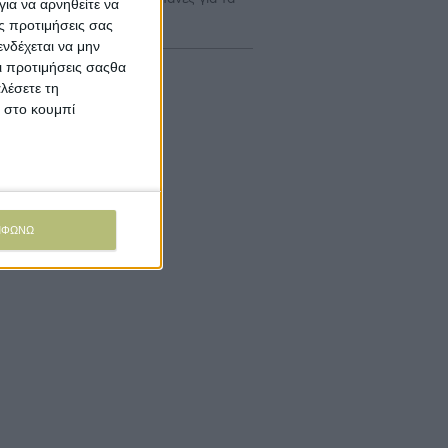
ια να αρνηθείτε να
α Σχέδια Βελτίωσης
ς προτιμήσεις σας
νδέχεται να μην
Οι προτιμήσεις σαςθα
λέσετε τη
κ στο κουμπί
ΜΦΩΝΩ