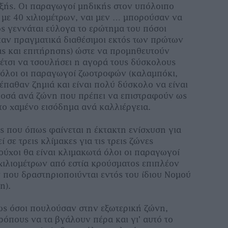
 εξής. Οι παραγωγοί μηδικής στον υπόλοιπο
1 με 40 χιλιομέτρων, ναι μεν … μπορούσαν να
 γεννάται εύλογα το ερώτημα του πόσοι
αν πραγματικά διαθέσιμοι εκτός των πρώτων
ς και επιτήρησης) ώστε να προμηθευτούν
έτσι να τσουλήσει η αγορά τους δύσκολους
, όλοι οι παραγωγοί ζωοτροφών (καλαμπόκι,
 έπαθαν ζημιά και είναι πολύ δύσκολο να είναι
 ποσά ανά ζώνη που πρέπει να επιστραφούν ως
 το χαμένο εισόδημα ανά καλλιέργεια.
ος που όπως φαίνεται η έκτακτη ενίσχυση για
 σε τρεις κλίμακες για τις τρεις ζώνες
ούχοι θα είναι κλιμακωτά όλοι οι παραγωγοί
 χιλιομέτρων από εστία κρούσματος επιπλέον
που δραστηριοποιύνται εντός του ίδιου Νομού
νη).
ως όσοι πουλούσαν στην εξωτερική ζώνη,
ρόπους να τα βγάλουν πέρα και γι’ αυτό το