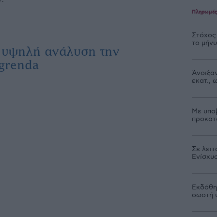
Πληρωμέ
Στόχος
το μήν
ε υψηλή ανάλυση την
grenda
Άνοιξαν
εκατ.,
Με υπο
προκατ
Σε λειτ
Ενίσχυ
Εκδόθηκ
σωστή 