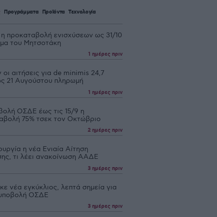
ς
Προγράμματα
Προϊόντα
Τεχνολογία
 η προκαταβολή ενισχύσεων ως 31/10
υμα του Μητσοτάκη
1 ημέρες πριν
 οι αιτήσεις για de minimis 24,7
 ως 21 Αυγούστου πληρωμή
1 ημέρες πριν
βολή ΟΣΔΕ έως τις 15/9 η
αβολή 75% τσεκ τον Οκτώβριο
2 ημέρες πριν
ουργία η νέα Ενιαία Αίτηση
σης, τι λέει ανακοίνωση ΑΑΔΕ
3 ημέρες πριν
ε νέα εγκύκλιος, λεπτά σημεία για
υποβολή ΟΣΔΕ
3 ημέρες πριν