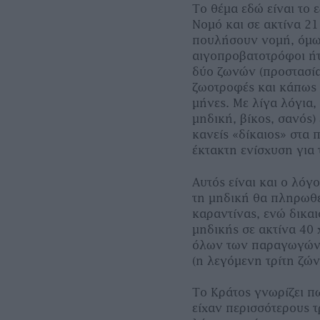
Το θέμα εδώ είναι το
Νομό και σε ακτίνα 2
πουλήσουν νομή, όμως
αιγοπροβατοτρόφοι ήτ
δύο ζωνών (προστασία
ζωοτροφές και κάπως 
μήνες. Με λίγα λόγια
μηδική, βίκος, σανός)
κανείς «δίκαιος» στα
έκτακτη ενίσχυση για
Αυτός είναι και ο λόγ
τη μηδική θα πληρωθεί
καραντίνας, ενώ δικαι
μηδικής σε ακτίνα 40
όλων των παραγωγών 
(η λεγόμενη τρίτη ζώ
Το Κράτος γνωρίζει π
είχαν περισσότερους τ