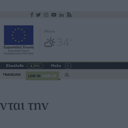
Αθήνα
34
o
Ελαιόλαδο
Μαλακό σιτάρι
Γάλα αγελαδινό
4,39%
-5,64%
Query
TRAVELING
LOG IN
SIGN UP
νται την