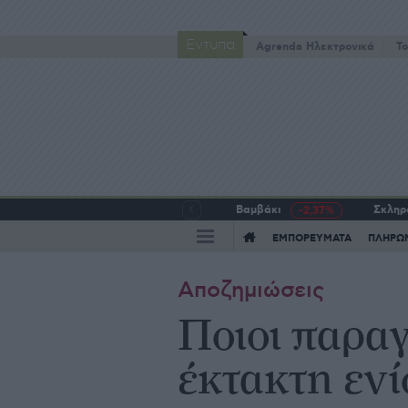
Έντυπα
Agrenda Ηλεκτρονικά
To
Βαμβάκι
Σκληρό
-2,37%
ΕΜΠΟΡΕΥΜΑΤΑ
ΠΛΗΡΩ
Αποζημιώσεις
Ποιοι παραγ
έκτακτη ενί