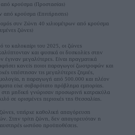
 από κρούσμα (Προστασίας)
ν από κρούσμα (Επιτήρησης)
ομός συν Ζώνη 40 χιλιομέτρων από κρούσμα
υμένες ζώνες)
ό το καλοκαίρι του 2025, οι ζώνες
αλύπτονταν και φυσικά οι δυσκολίες στην
 έγιναν μεγαλύτερες. Είναι πραγματικά
αφήσει κανείς ποιοι παραγωγοί ζωοτροφών και
οχές υπέστησαν τις μεγαλύτερες ζημιές,
μολογία, η παραγωγή από 500.000 και πλέον
ματα είχε σοβαρότατο πρόβλημα εμπορίας.
ές στη μηδική γνώρισαν προσωρινή κατρακύλα
 κιλό σε ορισμένες περιοχές της Θεσσαλίας.
 ζώνες, υπήρχε καθολική απαγόρευση
ν. Στην τρίτη ζώνη, δεν απαγορευόταν η
 αυστηρές ωστόσο προϋποθέσεις.