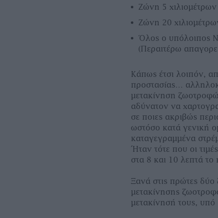
Ζώνη 5 χιλιομέτρων
Ζώνη 20 χιλιομέτρω
Όλος ο υπόλοιπος Ν
(Περαιτέρω απαγορε
Κάπως έτσι λοιπόν, απ
προστασίας… αλληλοκ
μετακίνηση ζωοτροφών
αδύνατον να χαρτογρ
σε ποιες ακριβώς περι
ωστόσο κατά γενική ο
καταγεγραμμένα στρέμ
Ήταν τότε που οι τιμ
στα 8 και 10 λεπτά το
Ξανά στις πρώτες δύο
μετακίνησης ζωοτροφώ
μετακίνησή τους, υπό