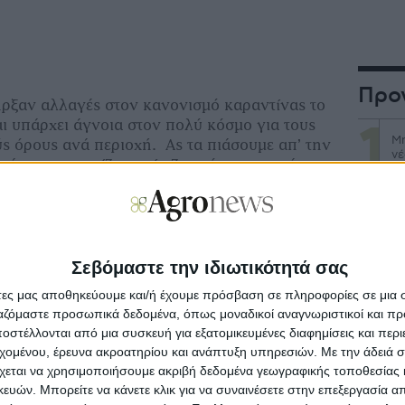
Προ
ρξαν αλλαγές στον κανονισμό καραντίνας το
αι υπάρχει άγνοια στον πολύ κόσμο για τους
Μη
ύς όρους ανά περιοχή. Ας τα πιάσουμε απ’ την
νέ
ρά που εμφανίζεται μία ζωονόσος, το εκάστοτε
ωπαϊκής Ένωσης υποχρεούται να έχει έτοιμο
ιμετώπισής της για τις πρώτες 10 με 15 μέρες.
Με
στ
παϊκή Ένωση επικαιροποιεί την δική της
των επιδημιολογικών δεδομένων για την
στοτε ζωονόσου. Τέλος, όλα τα Κράτη Μέλη
Σεβόμαστε την ιδιωτικότητά σας
Κα
φωθούν (θεωρητικά άμεσα).
επ
άτες μας αποθηκεύουμε και/ή έχουμε πρόσβαση σε πληροφορίες σε μια
ργαζόμαστε προσωπικά δεδομένα, όπως μοναδικοί αναγνωριστικοί και 
λλάδας, σαν εμφανίστηκε η πανώλη και η
στέλλονται από μια συσκευή για εξατομικευμένες διαφημίσεις και περ
Άν
χε όντως τέτοια εθνική νομοθεσία, η οποία
εχομένου, έρευνα ακροατηρίου και ανάπτυξη υπηρεσιών.
Με την άδειά σα
αγ
ίνα (και υγειονομική θανάτωση κοπαδιού) στις
χεται να χρησιμοποιήσουμε ακριβή δεδομένα γεωγραφικής τοποθεσίας 
ών. Μπορείτε να κάνετε κλικ για να συναινέσετε στην επεξεργασία απ
Αν