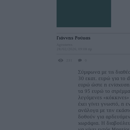
Γιάννης Ρούπας
Agronews
28/02/2026, 09:08 πμ
231
0
Σύμφωνα με τις διαθέσ
30 εκατ. ευρώ για το 
ευρώ ώστε η ενίσχυση
τα 95 ευρώ το στρέμμ
λεγόμενες «κόκκινες»
έχει γίνει γνωστό, η 
ανάλογα με την εκάστ
δοθούν για αρδευόμενε
χωράφια. Η διαβούλευ
να γίνει εντός Μαρτίο