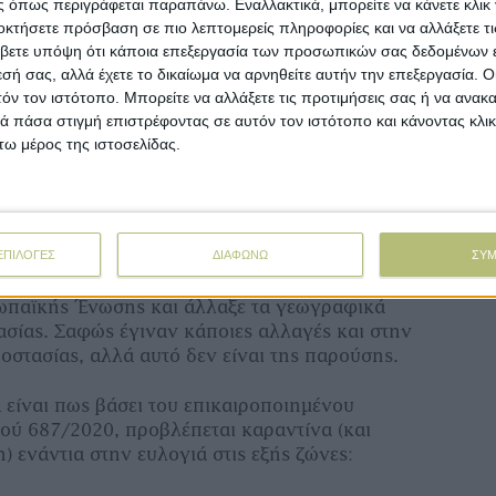
 όπως περιγράφεται παραπάνω. Εναλλακτικά, μπορείτε να κάνετε κλικ γ
νέ
οκτήσετε πρόσβαση σε πιο λεπτομερείς πληροφορίες και να αλλάξετε τι
 από κρούσμα (Προστασίας)
βετε υπόψη ότι κάποια επεξεργασία των προσωπικών σας δεδομένων ε
ν από κρούσμα (Επιτήρησης)
εσή σας, αλλά έχετε το δικαίωμα να αρνηθείτε αυτήν την επεξεργασία. 
τόν τον ιστότοπο. Μπορείτε να αλλάξετε τις προτιμήσεις σας ή να ανακα
ομός (Περαιτέρω απαγορευμένες ζώνες)
 πάσα στιγμή επιστρέφοντας σε αυτόν τον ιστότοπο και κάνοντας κλι
ω μέρος της ιστοσελίδας.
ς, υπήρχε καθολική απαγόρευση μετακίνησης
η ζώνη, δεν απαγορευόταν η μετακίνησή τους,
 προϋποθέσεις.
ΕΠΙΛΟΓΕΣ
ΔΙΑΦΩΝΩ
ΣΥ
 προϊστάμενους στις Κτηνιατρικές Αρχές,
οκαίρι του 2025, η Ελλάδα συμμορφώθηκε με
υρωπαϊκής Ένωσης και άλλαξε τα γεωγραφικά
ασίας. Σαφώς έγιναν κάποιες αλλαγές και στην
οστασίας, αλλά αυτό δεν είναι της παρούσης.
 είναι πως βάσει του επικαιροποιημένου
ύ 687/2020, προβλέπεται καραντίνα (και
) ενάντια στην ευλογιά στις εξής ζώνες: