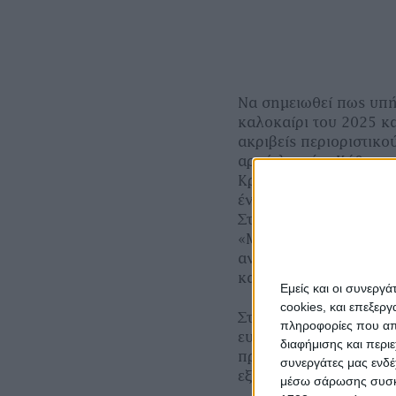
Να σημειωθεί πως υπή
καλοκαίρι του 2025 κ
ακριβείς περιοριστικο
αρχή λοιπόν. Κάθε φο
Κράτος Μέλος της Ευρ
ένα σχέδιο δράσης αντ
Στη συνέχεια, η Ευρω
«Magna Carta» βάσει 
αντιμετώπιση της εκά
καλούνται να συμμορ
Εμείς και οι συνεργ
cookies, και επεξε
Στην περίπτωση της Ε
πληροφορίες που απο
ευλογιά το 2024, υπήρ
διαφήμισης και περι
προέβλεπε την καραντ
συνεργάτες μας ενδέ
εξής ζώνες:
μέσω σάρωσης συσκευ