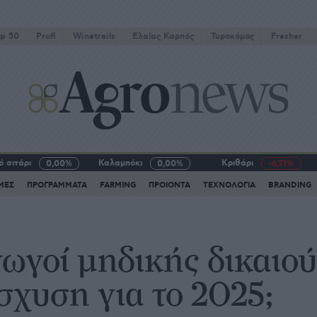
p 50
Profi
Winetrails
Eλαίας Καρπός
Τυροκόμος
Fresher
 σιτάρι
Καλαμπόκι
Κριθάρι
0,00%
0,00%
-6,71%
ΜΕΣ
ΠΡΟΓΡΑΜΜΑΤΑ
FARMING
ΠΡΟΙΟΝΤΑ
ΤΕΧΝΟΛΟΓΙΑ
BRANDING
ωγοί μηδικής δικαιού
σχυση για το 2025;