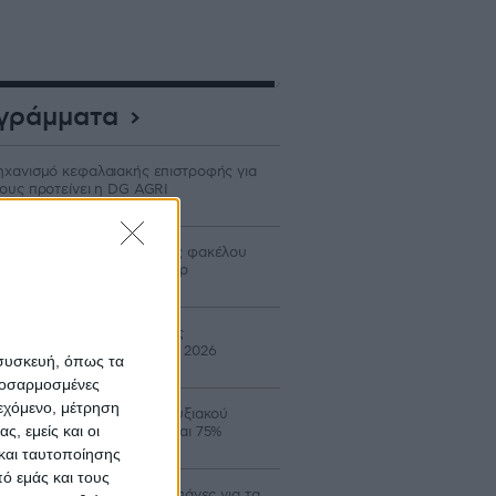
γράμματα
χανισμό κεφαλαιακής επιστροφής για
ους προτείνει η DG AGRI
ρίδιο έως 40% σε δαπάνες φακέλου
ον Αναπτυξιακό για τρακτέρ
ταβολή 24,8 εκατ. β’ δόσης
ιστροφής ΕΦΚ πετρελαίου 2026
 συσκευή, όπως τα
προσαρμοσμένες
ιεχόμενο, μέτρηση
οιξε ο νέος κύκλος Αναπτυξιακού
ς, εμείς και οι
ροτών με επιδότηση έως και 75%
και ταυτοποίησης
ό εμάς και τους
αδρομικά επιλέξιμες οι δαπάνες για τα