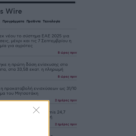
s Wire
ς
Προγράμματα
Προϊόντα
Τεχνολογία
 εκ νέου το σύστημα ΕΑΕ 2025 για
εις, μέχρι και τις 7 Σεπτεμβρίου η
μία για αγρότες
8 ώρες πριν
ηκε η πρώτη δόση ενίσχυσης στα
τα, στα 33,58 εκατ. η πληρωμή
8 ώρες πριν
 η προκαταβολή ενισχύσεων ως 31/10
υμα του Μητσοτάκη
2 ημέρες πριν
 οι αιτήσεις για de minimis 24,7
 ως 21 Αυγούστου πληρωμή
2 ημέρες πριν