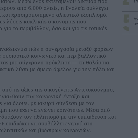
μάτων. Μέσω ενός εκτεταμένου δικτύου που
επ
ερους από 6.000 αλιείς, η Εναλεία συλλέγει
 και χρησιμοποιημένο αλιευτικό εξοπλισμό,
Άν
ς λύσεις κυκλικής οικονομίας που
αγ
 για το περιβάλλον, όσο και για τις τοπικές
αναδεικνύει πώς η συνεργασία μεταξύ φορέων
ε ουσιαστικό κοινωνικό και περιβαλλοντικό
ντας μια σύγχρονη πρόκληση — τη θαλάσσια
κτική λύση με άμεσο όφελος για την πόλη και
από τις αξίες της οικογένειας Αντετοκούνμπο,
 ενισχύουν την κοινωνική ένταξη και
ς για όλους, με ισχυρή σύνδεση με τον
αμη που έχει να ενώνει κοινότητες. Μέσα από
δυάζουν τον αθλητισμό με την εκπαίδευση και
FF επιδιώκει να συμβάλλει ενεργά στη
ριληπτικών και βιώσιμων κοινωνιών.