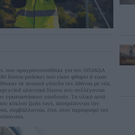
σης, που πραγματοποιήθηκε για τον ΟΠΑΝΔΑ
80 δίχτυα μπάσκετ που είχαν φθαρεί ή είχαν
τάθηκαν σε ανοιχτά γήπεδα της Αθήνας με νέα,
pcycled αλιευτικά δίχτυα που συλλέγονται
ών εγκαταστάσεων υποδοχής. Τα υλικά αυτά
 του κύκλου ζωής τους, αποτρέποντας την
σα, συμβάλλοντας, έτσι, στον περιορισμό της
 ρύπανσης.