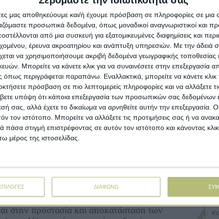
Σεβόμαστε την ιδιωτικότητά σας
Με υπο
προκατ
άτες μας αποθηκεύουμε και/ή έχουμε πρόσβαση σε πληροφορίες σε μια
ργαζόμαστε προσωπικά δεδομένα, όπως μοναδικοί αναγνωριστικοί και 
στέλλονται από μια συσκευή για εξατομικευμένες διαφημίσεις και περ
εχομένου, έρευνα ακροατηρίου και ανάπτυξη υπηρεσιών.
Με την άδειά σα
χεται να χρησιμοποιήσουμε ακριβή δεδομένα γεωγραφικής τοποθεσίας 
ών. Μπορείτε να κάνετε κλικ για να συναινέσετε στην επεξεργασία απ
 όπως περιγράφεται παραπάνω. Εναλλακτικά, μπορείτε να κάνετε κλικ γ
Προ
οκτήσετε πρόσβαση σε πιο λεπτομερείς πληροφορίες και να αλλάξετε τι
βετε υπόψη ότι κάποια επεξεργασία των προσωπικών σας δεδομένων ε
Πρ
εσή σας, αλλά έχετε το δικαίωμα να αρνηθείτε αυτήν την επεξεργασία. 
βι
τόν τον ιστότοπο. Μπορείτε να αλλάξετε τις προτιμήσεις σας ή να ανακα
 πάσα στιγμή επιστρέφοντας σε αυτόν τον ιστότοπο και κάνοντας κλι
ω μέρος της ιστοσελίδας.
Μη
νέ
ευάστηκαν στην Ελλάδα, δίνοντας μια δεύτερη
φορετικά θα κατέληγαν ως απορρίμματα.
Με
στ
ΕΠΙΛΟΓΕΣ
ΔΙΑΦΩΝΩ
ΣΥ
ς πρωτοβουλίας, το CAFF συνεργάστηκε με την
κή επιχείρηση βραβευμένη από τον ΟΗΕ, η
ται στην προστασία και αποκατάσταση των
Κα