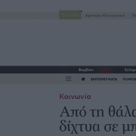
Έντυπα
Agrenda Ηλεκτρονικά
To
Βαμβάκι
Σκληρό
-2,37%
ΕΜΠΟΡΕΥΜΑΤΑ
ΠΛΗΡΩ
Κοινωνία
Από τη θάλα
δίχτυα σε μ