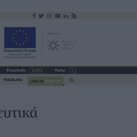
Αθήνα
35
o
Ελαιόλαδο
Μαλακό σιτάρι
Γάλα αγελαδινό
4,39%
-5,64%
Query
TRAVELING
LOG IN
SIGN UP
ευτικά