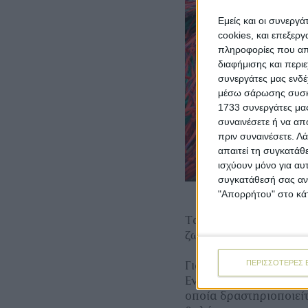
Εμείς και οι συνεργ
cookies, και επεξε
πληροφορίες που απο
διαφήμισης και περι
συνεργάτες μας ενδέ
μέσω σάρωσης συσκευ
1733 συνεργάτες μας
συναινέσετε ή να απ
πριν συναινέσετε.
Λά
απαιτεί τη συγκατάθ
ισχύουν μόνο για αυ
συγκατάθεσή σας ανά
"Απορρήτου" στο κάτ
Τα νέα δίχτυα κατασκ
ζωή σε υλικά που δια
ΠΕΡΙΣΣΟΤΕΡΕΣ 
Για την υλοποίηση τη
Εναλεία, μια κοινωνι
οποία δραστηριοποιεί