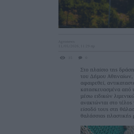
Agronews
11/05/2026, 11:29 πμ
35
0
Στο πλαίσιο της δρά
του Δήμου Αθηναίων, 
αφαιρεθεί, αντικατασ
κατασκευασμένα από u
μέσω ειδικών λιμενικ
ανακτώνται στο τέλος
είσοδό τους στη θάλασ
θαλάσσιας πλαστικής