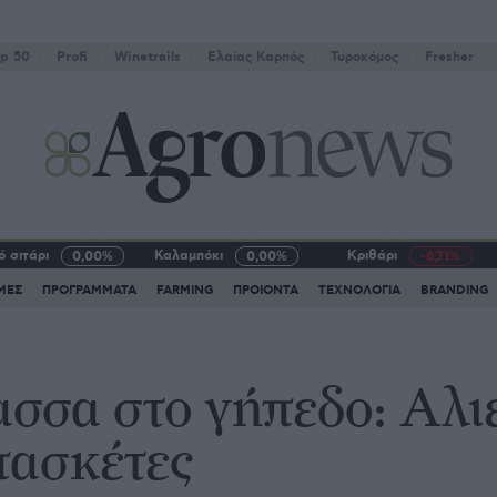
p 50
Profi
Winetrails
Eλαίας Καρπός
Τυροκόμος
Fresher
 σιτάρι
Καλαμπόκι
Κριθάρι
0,00%
0,00%
-6,71%
ΜΕΣ
ΠΡΟΓΡΑΜΜΑΤΑ
FARMING
ΠΡΟΙΟΝΤΑ
ΤΕΧΝΟΛΟΓΙΑ
BRANDING
σσα στο γήπεδο: Aλι
πασκέτες