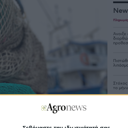
New
Πληρωμέ
Άνοιξε
διορθώσ
προθεσ
Πιστώθ
λιπάσμα
Στόχος
το μήν
Άνοιξαν
εκατ.,