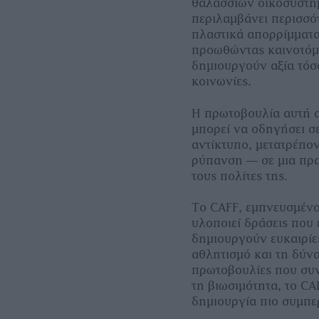
θαλάσσιων οικοσυστη
περιλαμβάνει περισσότ
πλαστικά απορρίμματα
προωθώντας καινοτόμε
δημιουργούν αξία τόσο
κοινωνίες.
Η πρωτοβουλία αυτή 
μπορεί να οδηγήσει σ
αντίκτυπο, μετατρέπο
ρύπανση — σε μια πρα
τους πολίτες της.
Το CAFF, εμπνευσμένο 
υλοποιεί δράσεις που
δημιουργούν ευκαιρίε
αθλητισμό και τη δύν
πρωτοβουλίες που συν
τη βιωσιμότητα, το CA
δημιουργία πιο συμπε