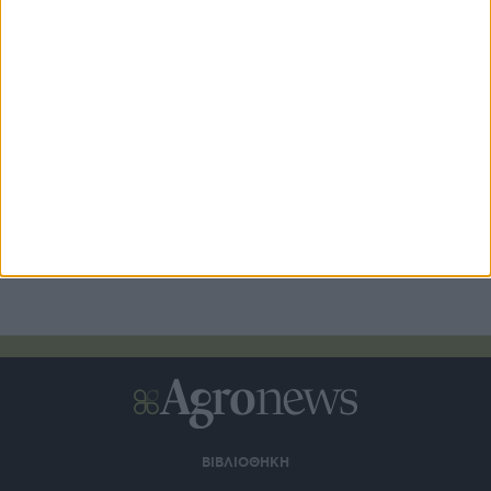
2 ημέρες πριν
Στο πλευρό της ΕΠΟΜΕΑ η Σαρακάκης με παραχώρηση
ενός Maxus T60 Max
3 ημέρες πριν
ΒΙΒΛΙΟΘΗΚΗ