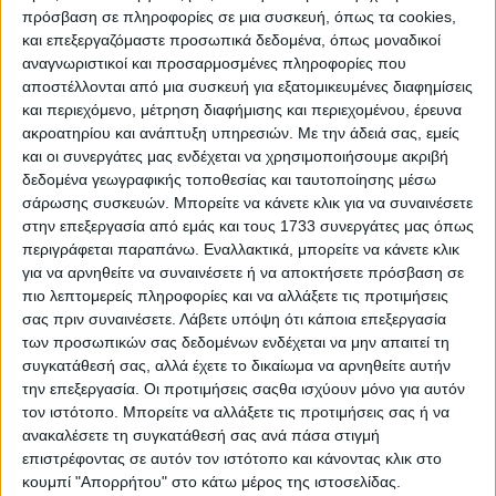
πρόσβαση σε πληροφορίες σε μια συσκευή, όπως τα cookies,
προέκυψε µετά από διαβούλευση (15η γραπτή
και επεξεργαζόμαστε προσωπικά δεδομένα, όπως μοναδικοί
διαδικασία),
για να επιδοτηθεί ένας αγρότης θα πρέπει
να συγκεντρώσει 30 µόρια και πάνω
. Από εκεί και πέρα,
αναγνωριστικοί και προσαρμοσμένες πληροφορίες που
αν η ζήτηση δεν καλύπτεται από τα κονδύλια
αποστέλλονται από μια συσκευή για εξατομικευμένες διαφημίσεις
(υπολογίζονται στα
37 εκατ. ευρώ
),
όσοι
και περιεχόμενο, μέτρηση διαφήμισης και περιεχομένου, έρευνα
συγκεντρώνουν τα περισσότερα
µόρια θα κρίνονται
ακροατηρίου και ανάπτυξη υπηρεσιών.
Με την άδειά σας, εμείς
δικαιούχοι.
και οι συνεργάτες μας ενδέχεται να χρησιμοποιήσουμε ακριβή
δεδομένα γεωγραφικής τοποθεσίας και ταυτοποίησης μέσω
Αναλυτικά ο
νέος πίνακας µοριοδότησης
είναι ως εξής:
σάρωσης συσκευών. Μπορείτε να κάνετε κλικ για να συναινέσετε
στην επεξεργασία από εμάς και τους 1733 συνεργάτες μας όπως
Ποσοστό
δυνητικής εξοικονόµησης ύδατος µέσω
περιγράφεται παραπάνω. Εναλλακτικά, μπορείτε να κάνετε κλικ
υλοποίησης υποδοµής άρδευσης
: Από 50% και άνω,
για να αρνηθείτε να συναινέσετε ή να αποκτήσετε πρόσβαση σε
30 µόρια. Από 40% και άνω, 27 µόρια. Από 30%, 24
πιο λεπτομερείς πληροφορίες και να αλλάξετε τις προτιμήσεις
µόρια και από 25%, 21 µόρια. Από 20%, 18 µόρια, από
σας πριν συναινέσετε.
Λάβετε υπόψη ότι κάποια επεξεργασία
15%, 15 µόρια. Από 10% εξοικονόµηση ύδατος, 12
των προσωπικών σας δεδομένων ενδέχεται να μην απαιτεί τη
µόρια.
συγκατάθεσή σας, αλλά έχετε το δικαίωμα να αρνηθείτε αυτήν
Ύπαρξη
υδροµετρητή πριν την υλοποίηση της
την επεξεργασία. Οι προτιμήσεις σαςθα ισχύουν μόνο για αυτόν
επένδυσης
: Σε όλες τις αρδευτικές υποδοµές 10 µόρια,
τον ιστότοπο. Μπορείτε να αλλάξετε τις προτιμήσεις σας ή να
σε περισσότερες από µία 8 µόρια, σε µία αρδευτική
ανακαλέσετε τη συγκατάθεσή σας ανά πάσα στιγμή
υποδοµή 7 µόρια
επιστρέφοντας σε αυτόν τον ιστότοπο και κάνοντας κλικ στο
Εξοικονόµησης ύδατος µέσω
υλοποίησης
εγγείων
κουμπί "Απορρήτου" στο κάτω μέρος της ιστοσελίδας.