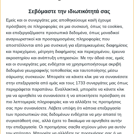
Όπως διαβεβαίωσε, τα αιτήµατα πληρωµής που έχουν
γίνει ήδη από την περασµένη χρονιά σε Μέτρα όπως
Σεβόμαστε την ιδιωτικότητά σας
Σχέδια Βελτίωσης, Μεταποίηση και ιδιωτικά Leader, θα
µπορέσουν να προχωρήσουν ύστερα από το παραπάνω
Εμείς και οι συνεργάτες μας αποθηκεύουμε και/ή έχουμε
βήµα. Σχετικά µε τη β’ δόση των Νέων Αγροτών, είναι
πρόσβαση σε πληροφορίες σε μια συσκευή, όπως τα cookies,
έτοιµη η πλατφόρµα για να προχωρήσουν οι αιτήσεις,
και επεξεργαζόμαστε προσωπικά δεδομένα, όπως μοναδικοί
αλλά πρώτα πρέπει να προηγηθούν κάποια άλλα
αναγνωριστικοί και προσαρμοσμένες πληροφορίες που
διαδικαστικά ζητήµατα για να ανοίξει. Μάλιστα είναι θέµα
αποστέλλονται από μια συσκευή για εξατομικευμένες διαφημίσεις
χρόνου, όπως µας ανέφερε, να υπάρξει και µία παράταση
και περιεχόμενο, μέτρηση διαφήμισης και περιεχομένου, έρευνα
για το θέµα των αιτηµάτων β’ δόσης Νέων Αγροτών του
ακροατηρίου και ανάπτυξη υπηρεσιών.
Με την άδειά σας, εμείς
2022.
και οι συνεργάτες μας ενδέχεται να χρησιμοποιήσουμε ακριβή
δεδομένα γεωγραφικής τοποθεσίας και ταυτοποίησης μέσω
σάρωσης συσκευών. Μπορείτε να κάνετε κλικ για να συναινέσετε
στην επεξεργασία από εμάς και τους 1733 συνεργάτες μας όπως
περιγράφεται παραπάνω. Εναλλακτικά, μπορείτε να κάνετε κλικ
Ξεφυλλίστε σε υψηλή ανάλυση την
για να αρνηθείτε να συναινέσετε ή να αποκτήσετε πρόσβαση σε
εβδομαδιαία Agrenda
πιο λεπτομερείς πληροφορίες και να αλλάξετε τις προτιμήσεις
σας πριν συναινέσετε.
Λάβετε υπόψη ότι κάποια επεξεργασία
των προσωπικών σας δεδομένων ενδέχεται να μην απαιτεί τη
συγκατάθεσή σας, αλλά έχετε το δικαίωμα να αρνηθείτε αυτήν
την επεξεργασία. Οι προτιμήσεις σαςθα ισχύουν μόνο για αυτόν
τον ιστότοπο. Μπορείτε να αλλάξετε τις προτιμήσεις σας ή να