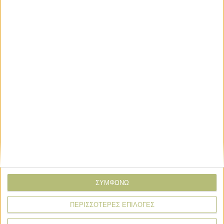
Ανειληµµένες υποχρεώσεις LEADER
Σχόλια
Προσθήκη σχολίου
(0)
ΤΟ ΔΙΚΟ ΣΑΣ ΣΧΟΛΙΟ
Όνομα*
Email*
ΣΥΜΦΩΝΩ
Σχόλιο*
ΠΕΡΙΣΣΟΤΕΡΕΣ ΕΠΙΛΟΓΕΣ