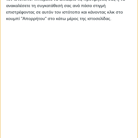
ανακαλέσετε τη συγκατάθεσή σας ανά πάσα στιγμή
επιστρέφοντας σε αυτόν τον ιστότοπο και κάνοντας κλικ στο
κουμπί "Απορρήτου" στο κάτω μέρος της ιστοσελίδας.
Σηµειώνεται πως την περασµένη εβδοµάδα η ΑΑ∆Ε
προχώρησε στην ανάθεση της διαδικασία έγκρισης
(αναγνώριση και εκκαθάριση) των πληρωµών των
δικαιούχων στις ∆ΑΟΚ για παρεµβάσεις όπως οι Νέοι
Αγρότες, τα Σχέδια Βελτίωσης και Απονιτροποίησης.
Συγκεκριµένα οι εκχωρήσεις έγιναν ως εξής: