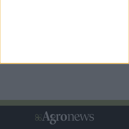
Πιστώθηκε η πρώτη δόση ενίσχυσης στα λιπάσματα, 33,58
εκατ. η πληρωμή
1 ημέρες πριν
Στο πλευρό της ΕΠΟΜΕΑ η Σαρακάκης με παραχώρηση
ενός Maxus T60 Max
2 ημέρες πριν