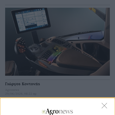
Γιώργος Κοντονής
Agronews
29/06/2026, 08:22 πμ
7967
0