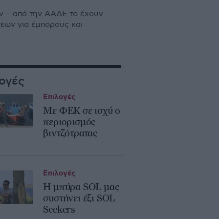
ν – από την ΑΑ∆Ε το έχουν
σεων για έμπορους και
ογές
Επιλογές
Με ΦΕΚ σε ισχύ ο
περιορισμός
βιντζότρατας
Επιλογές
Η μπύρα SOL μας
συστήνει έξι SOL
Seekers