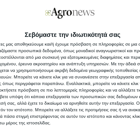
 συνοδεύονται από ορισμένο χρονοδιάγραμμα
ηση, σου λέει, δίνει έμφαση στους ελέγχους,
 διασφαλιστεί ότι οι ενισχύσεις θα καταλήξουν
Άνοιξαν
αραγωγούς. Όμως αυτό για τους παραγωγούς
εκατ.,
τέρηση στην πληρωμή.
Σεβόμαστε την ιδιωτικότητά σας
Με υπο
 ανοίξει η πλατφόρμα για την υποβολή
άτες μας αποθηκεύουμε και/ή έχουμε πρόσβαση σε πληροφορίες σε μια
προκατ
ασμάτων. Πρόκειται, σου λέει, για εργαλείο
ργαζόμαστε προσωπικά δεδομένα, όπως μοναδικοί αναγνωριστικοί και 
 όμως, για πολλούς παραγωγούς αυτό σημαίνει
στέλλονται από μια συσκευή για εξατομικευμένες διαφημίσεις και περ
τικό βάρος, σε ένα ήδη πολύπλοκο σύστημα
εχομένου, έρευνα ακροατηρίου και ανάπτυξη υπηρεσιών.
Με την άδειά σα
Σε λειτ
χεται να χρησιμοποιήσουμε ακριβή δεδομένα γεωγραφικής τοποθεσίας 
Ενίσχυ
ών. Μπορείτε να κάνετε κλικ για να συναινέσετε στην επεξεργασία απ
 όπως περιγράφεται παραπάνω. Εναλλακτικά, μπορείτε να κάνετε κλικ γ
ξεμείνει απλήρωτοι χιλιάδες πληγέντες
οκτήσετε πρόσβαση σε πιο λεπτομερείς πληροφορίες και να αλλάξετε τι
aniel», τον Σεπτέμβριο του 2023, που
Αποζημι
βετε υπόψη ότι κάποια επεξεργασία των προσωπικών σας δεδομένων ε
θανατω
μίωση λόγω των φερτών υλικών. Και
εσή σας, αλλά έχετε το δικαίωμα να αρνηθείτε αυτήν την επεξεργασία. 
ιφερειάρχης ∆ημήτρης Κουρέτας, για
τόν τον ιστότοπο. Μπορείτε να αλλάξετε τις προτιμήσεις σας ή να ανακα
λονται σε αστοχίες, τεχνικά ή διαδικαστικά
 πάσα στιγμή επιστρέφοντας σε αυτόν τον ιστότοπο και κάνοντας κλι
αρισαίους καλλιεργητές, ενώ τίθεται σοβαρό
ω μέρος της ιστοσελίδας.
 βιωσιμότητας του πρωτογενούς τομέα στην
ποκατασταθεί η αδικία, ζητά ο