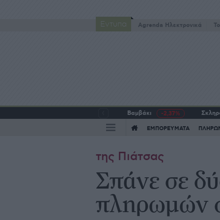
Έντυπα
Agrenda Ηλεκτρονικά
To
Βαμβάκι
Σκληρό
-2,37%
ΕΜΠΟΡΕΥΜΑΤΑ
ΠΛΗΡΩ
της Πιάτσας
Σπάνε σε δύ
πληρωμών 