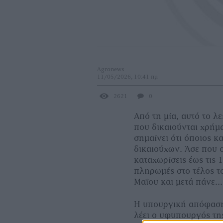
Agronews
11/05/2026, 10:41 πμ
2621
0
Από τη μία, αυτό το 
που δικαιούνται χρήμα
σημαίνει ότι όποιος 
δικαιούχων. Άσε που ο
καταχωρίσεις έως τις 
πληρωμές στο τέλος το
Μαΐου και μετά πάνε...
Η υπουργική απόφα
λέει ο υφυπουργός τη