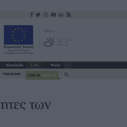
Αθήνα
33
o
Ελαιόλαδο
Μαλακό σιτάρι
Γάλα αγελαδινό
4,39%
-5,64%
Query
TRAVELING
LOG IN
SIGN UP
τητες των