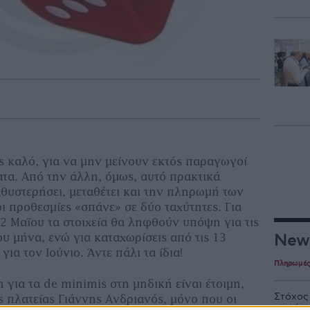
λες καλό, για να μην μείνουν εκτός παραγωγοί
τα. Από την άλλη, όμως, αυτό πρακτικά
καθυστερήσει, μεταθέτει και την πληρωμή των
ι προθεσμίες «σπάνε» σε δύο ταχύτητες. Για
12 Μαΐου τα στοιχεία θα ληφθούν υπόψη για τις
New
υ μήνα, ενώ για καταχωρίσεις από τις 13
 για τον Ιούνιο. Άντε πάλι τα ίδια!
Πληρωμέ
ση
για τα de minimis στη μηδική είναι έτοιμη,
Στόχος
ς πλατείας Γιάννης Ανδριανός, μόνο που οι
το μήν