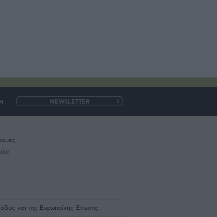
Η
e-
mail
ρομές
ίες
λλάδας και της Ευρωπαϊκής Ένωσης