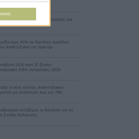
γράμματα
ΜΦΩΝΩ
χανισμό κεφαλαιακής επιστροφής για
ους προτείνει η DG AGRI
ρίδιο έως 40% σε δαπάνες φακέλου
ον Αναπτυξιακό για τρακτέρ
ταβολή 24,8 εκατ. β’ δόσης
ιστροφής ΕΦΚ πετρελαίου 2026
οιξε ο νέος κύκλος Αναπτυξιακού
ροτών με επιδότηση έως και 75%
αδρομικά επιλέξιμες οι δαπάνες για τα
α Σχέδια Βελτίωσης