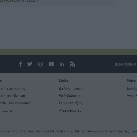
ΒΙΒΛΙΟΘΗΚ
t
Links
More
ρική ταυτότητα
Δελτία Τύπου
Συνδ
ρική αναδρομή
Εκδηλώσεις
Αγγελ
nda Ηλεκτρονικά
Συνεντεύξεις
οινωνία
Ψηφοφορίες
ρονισμό της στο πλαίσιο του ΠΕΠ Αττικής. Με τη συγχρηματοδότηση της Ε