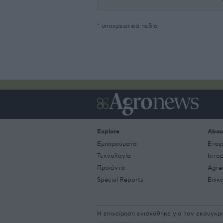
* υποχρεωτικά πεδία
Explore
Abou
Εμπορεύματα
Εται
Τεχνολογία
Ιστο
Προιόντα
Agre
Special Reports
Επικ
Η επιχείρηση ενισχύθηκε για τον εκσυγχ