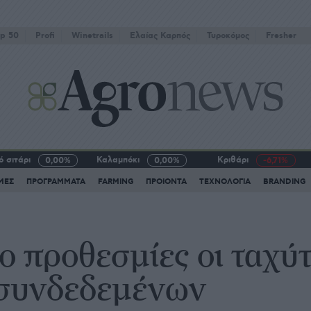
p 50
Profi
Winetrails
Eλαίας Καρπός
Τυροκόμος
Fresher
 σιτάρι
Καλαμπόκι
Κριθάρι
0,00%
0,00%
-6,71%
ΜΕΣ
ΠΡΟΓΡΑΜΜΑΤΑ
FARMING
ΠΡΟΙΟΝΤΑ
ΤΕΧΝΟΛΟΓΙΑ
BRANDING
ο προθεσμίες οι ταχύ
συνδεδεμένων