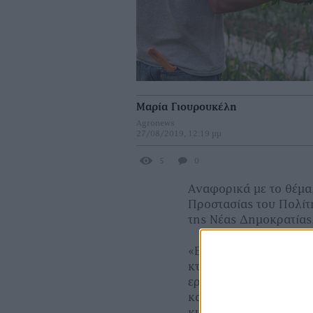
Μαρία Γιουρουκέλη
Agronews
27/08/2019, 12:19 μμ
5
0
Aναφορικά με το θέμα
Προστασίας του Πολίτ
της Νέας Δημοκρατίας
«Είναι θετική η αντα
κτηνοτρόφων του νομο
ερώτηση, για την αύξ
και των εργατών κτην
κυβερνητικού έργου θ