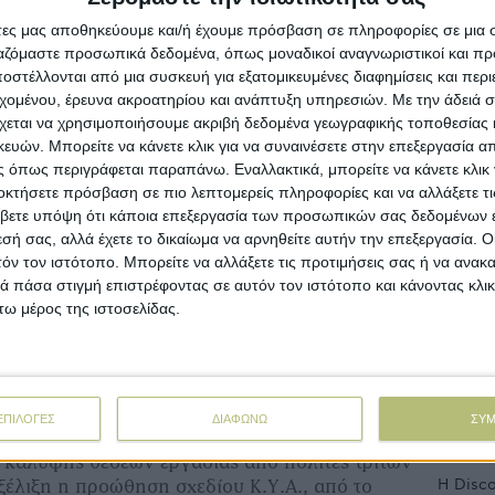
ρώπων του μόχθου και της εργασίας», τονίζει ο
άτες μας αποθηκεύουμε και/ή έχουμε πρόσβαση σε πληροφορίες σε μια
ς, με αφορμή την απάντηση που έλαβε από
ργαζόμαστε προσωπικά δεδομένα, όπως μοναδικοί αναγνωριστικοί και 
ας του Πολίτη.
στέλλονται από μια συσκευή για εξατομικευμένες διαφημίσεις και περ
εχομένου, έρευνα ακροατηρίου και ανάπτυξη υπηρεσιών.
Με την άδειά σα
εσσαλός πολιτικός, μετά και από ενημέρωση
χεται να χρησιμοποιήσουμε ακριβή δεδομένα γεωγραφικής τοποθεσίας 
όεδρο της Ομοσπονδίας Κτηνοτροφικών
ών. Μπορείτε να κάνετε κλικ για να συναινέσετε στην επεξεργασία απ
. Γιάννη Γκουρομπίνο, υπογράμμιζε στην
 όπως περιγράφεται παραπάνω. Εναλλακτικά, μπορείτε να κάνετε κλικ γ
οκτήσετε πρόσβαση σε πιο λεπτομερείς πληροφορίες και να αλλάξετε τι
ριθμός των εποχικών εργατών γης και των
Ροή
βετε υπόψη ότι κάποια επεξεργασία των προσωπικών σας δεδομένων ε
 στον νομό Λάρισας, που αναφέρονται στη
εσή σας, αλλά έχετε το δικαίωμα να αρνηθείτε αυτήν την επεξεργασία. 
ουαρίου, η οποία καθορίζει τον ανώτατο
Ροή Ειδή
τόν τον ιστότοπο. Μπορείτε να αλλάξετε τις προτιμήσεις σας ή να ανακα
ής για εργασία πολιτών τρίτων χωρών για τα
 πάσα στιγμή επιστρέφοντας σε αυτόν τον ιστότοπο και κάνοντας κλι
όλη τη χώρα, είναι ελάχιστος (6 εργάτες γης, 20
ω μέρος της ιστοσελίδας.
Στο πλ
οτικών προϊόντων, κανένας εργάτης
παραχώ
θμός αυτός επ’ ουδενί δεν καλύπτει τις ανάγκες
 κτηνοτρόφων του νομού».
Η Ford
κ. Χρυσοχοΐδης σημειώνει ότι «κατόπιν
Έκδοση»
ΕΠΙΛΟΓΕΣ
ΔΙΑΦΩΝΩ
ΣΥ
από τις αρμόδιες Υπηρεσίες των Περιφερειών,
 κάλυψης θέσεων εργασίας από πολίτες τρίτων
Η Disco
ξέλιξη η προώθηση σχεδίου Κ.Υ.Α., από το