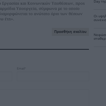
Day της
ο Εργασίας και Κοινωνικών Υποθέσεων, προς
αρμόδια Υπουργεία, σύμφωνα με το οποίο
αδιαμορφώνεται το ανώτατο όριο των θέσεων
Οι υψηλ
γω έτη».
συνέχι
Προσθήκη σχολίου
Νεφώσε
σταθερ
Email*