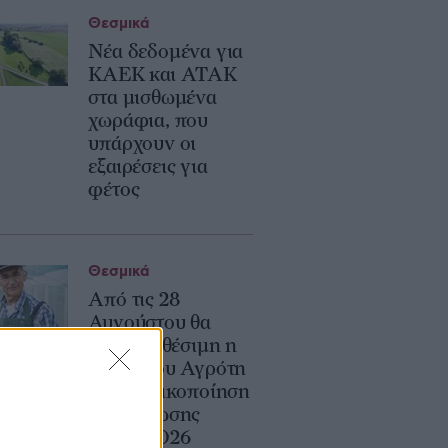
Θεσμικά
Νέα δεδομένα για
ΚΑΕΚ και ΑΤΑΚ
στα μισθωμένα
χωράφια, που
υπάρχουν οι
εξαιρέσεις για
φέτος
Θεσμικά
Από τις 28
Αυγούστου θα
είναι διαθέσιμη η
Κάρτα του Αγρότη
με οριστικοποίηση
της δήλωσης
ΟΣΔΕ 2026