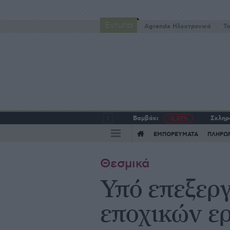
Έντυπα
Agrenda Ηλεκτρονικά
To
Βαμβάκι
Σκληρό
-2,37%
ΕΜΠΟΡΕΥΜΑΤΑ
ΠΛΗΡΩ
Θεσμικά
Υπό επεξερ
εποχικών ε