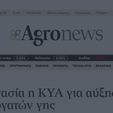
p 50
Profi
Winetrails
Eλαίας Καρπός
Τυροκόμος
Fresher
 σιτάρι
Καλαμπόκι
Κριθάρι
0,00%
0,00%
-6,71%
ΜΕΣ
ΠΡΟΓΡΑΜΜΑΤΑ
FARMING
ΠΡΟΙΟΝΤΑ
ΤΕΧΝΟΛΟΓΙΑ
BRANDING
γασία η ΚΥΑ για αύξ
ργατών γης