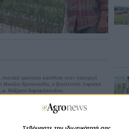
, σχετική ερώτηση κατέθεσε στον υπουργό
η Μιχάλη Χρυσοχοΐδη, ο βουλευτής Λαρίσης
, κ. Μάξιμος Χαρακόπουλος.
πόκριση της κυβέρνησης στο αίτημά των
ύ μας, που διατύπωσα με σχετική μου
ηση του αριθμού των εποχικών εργατών γης
οτροφίας. Θεωρώ ότι η επιτυχία του
Σεβόμαστε την ιδιωτικότητά σας
α εξαρτηθεί από το πόσο κοντά θα βρίσκεται