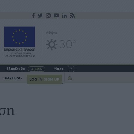
Αθήνα
30
o
Ελαιόλαδο
Μαλακό σιτάρι
Γάλα αγελαδινό
4,39%
-5,64%
Query
TRAVELING
LOG IN
SIGN UP
ηση