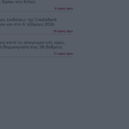
 Siptec στο Κιλκίς
4 ώρες πριν
ές επιδόσεις της CrediaBank
σαν και στο Α΄εξάμηνο 2026
10 ώρες πριν
ις κατά τις απογευματινές ώρες,
ή θερμοκρασία έως 38 βαθμούς
11 ώρες πριν